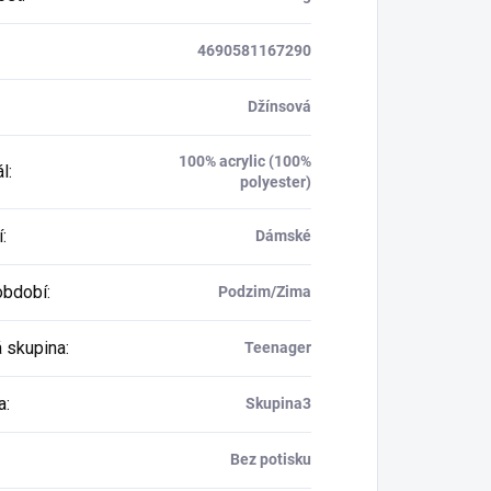
4690581167290
Džínsová
100% acrylic (100%
ál
:
polyester)
í
:
Dámské
období
:
Podzim/Zima
 skupina
:
Teenager
a
:
Skupina3
Bez potisku