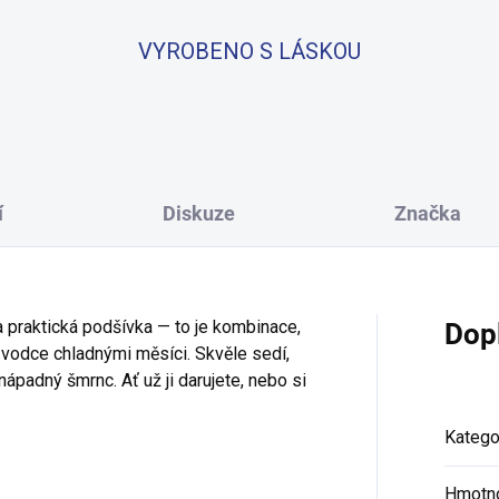
VYROBENO S LÁSKOU
í
Diskuze
Značka
a praktická podšívka — to je kombinace,
Dop
ůvodce chladnými měsíci. Skvěle sedí,
ápadný šmrnc. Ať už ji darujete, nebo si
Katego
Hmotn