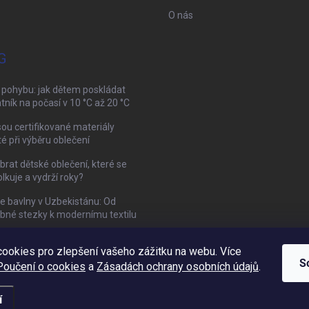
O nás
G
 pohybu: jak dětem poskládat
tník na počasí v 10 °C až 20 °C
sou certifikované materiály
té při výběru oblečení
brat dětské oblečení, které se
kuje a vydrží roky?
ie bavlny v Uzbekistánu: Od
bné stezky k modernímu textilu
ookies pro zlepšení vašeho zážitku na webu. Více
Mamazone |
Allegro.cz
| Řešení sporů on-line
S
Poučení o cookies
a
Zásadách ochrany osobních údajů
.
í
vit nastavení cookies