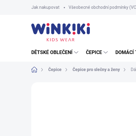
Přejít
Jak nakupovat
Všeobecné obchodní podmínky (V
na
obsah
DĚTSKÉ OBLEČENÍ
ČEPICE
DOMÁCÍ 
Domů
Čepice
Čepice pro slečny a ženy
Dá
Neohodnoceno
Podrobnosti hodnoce