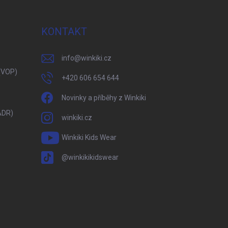
KONTAKT
info
@
winkiki.cz
(VOP)
+420 606 654 644
Novinky a příběhy z Winkiki
ADR)
winkiki.cz
Winkiki Kids Wear
@winkikikidswear