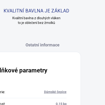
KVALITNÍ BAVLNA JE ZÁKLAD
Kvalitní bavlna z dlouhých vláken
to je oblečení bez žmolků
Ostatní informace
lňkové parametry
rie
:
Dámské čepice
ost
:
0.15 kg