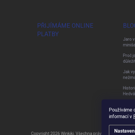
PŘIJÍMÁME ONLINE
BLO
PLATBY
Jaro v
miniša
Proč j
důleži
Jak vy
nežmol
Histor
Hedvá
Používáme c
informací v
Nastaven
Copyright 2026
Winkiki
. Všechna práva vyhrazena.
Upra