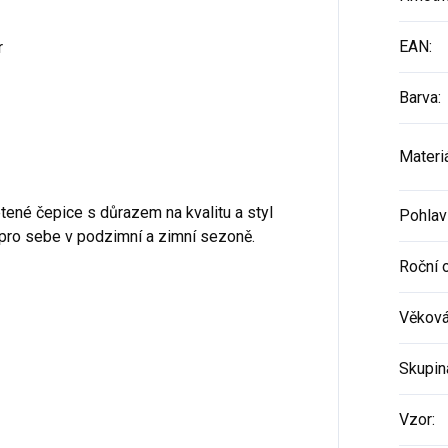
EAN
:
r
Barva
:
Materi
etené čepice s důrazem na kvalitu a styl
Pohlav
 pro sebe v podzimní a zimní sezoně.
Roční 
Věková
Skupin
Vzor
: