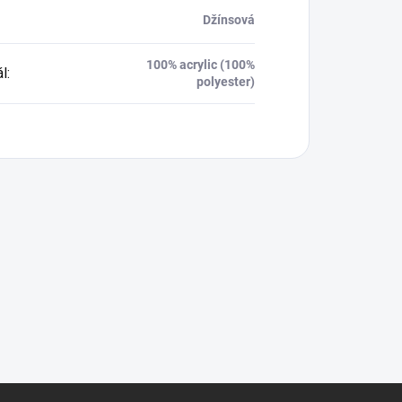
Džínsová
100% acrylic (100%
ál
:
polyester)