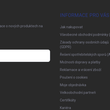
INFORMACE PRO VÁS
mace o nových produktech na
Jak nakupovat
Všeobecné obchodní podmínky 
Zásady ochrany osobních údajů
(GDPR)
Řešení spotřebitelských sporů (
Možnosti dopravy a platby
osobních údajů
Reklamace a vrácení zboží
Poučení o cookies
Moje objednávka
Velkoobchodní partneři
Certifikáty
Kariéra