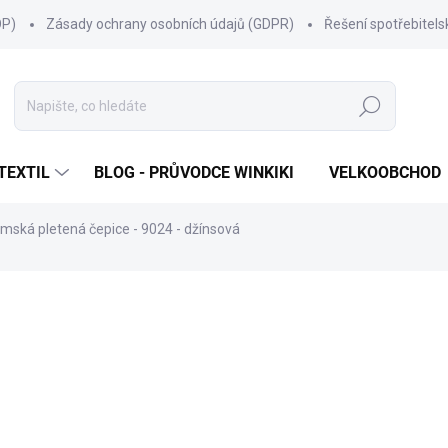
OP)
Zásady ochrany osobních údajů (GDPR)
Řešení spotřebitel
Hledat
TEXTIL
BLOG - PRŮVODCE WINKIKI
VELKOOBCHOD
mská pletená čepice - 9024 - džínsová
ní
ZNAČKA:
MARHATTER
315 Kč
Měrná
SKLADEM
(11 KS)
cena:
MŮŽEME DORUČIT DO:
11.8.2