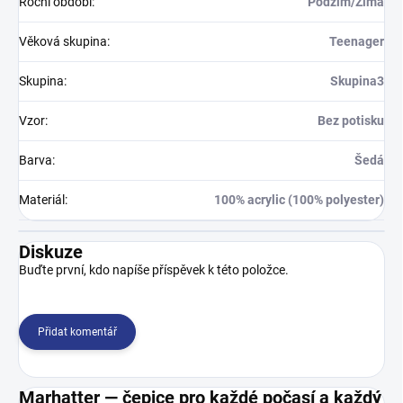
Roční období
:
Podzim/Zima
Věková skupina
:
Teenager
Skupina
:
Skupina3
Vzor
:
Bez potisku
Barva
:
Šedá
Materiál
:
100% acrylic (100% polyester)
Diskuze
Buďte první, kdo napíše příspěvek k této položce.
Přidat komentář
Marhatter — čepice pro každé počasí a každý