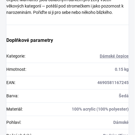
věkových kategorií — potěší pod stromečkem i jako pozornost k
narozeninám. Pořiďte si ji pro sebe nebo někoho blízkého.
Doplňkové parametry
Kategorie
:
Dámské čepice
Hmotnost
:
0.15 kg
EAN
:
4690581167245
Barva
:
Šedá
Materiál
:
100% acrylic (100% polyester)
Pohlaví
:
Dámské