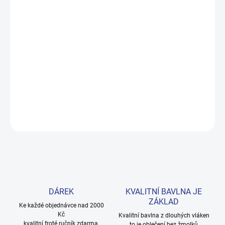
DORUČENÍ
−
+
Přidat do košíku
Měkké bavlněné povlečení s dinosaury pro kluky i teenagery. Satin
úprava zaručuje příjemný spánek, set přichází v dárkovém balení.
Provedení: bez potisku.
DETAILNÍ INFORMACE
ZEPTAT SE
HLÍDAT
DÁREK
KVALITNÍ BAVLNA JE
ZÁKLAD
Ke každé objednávce nad 2000
Kč
Kvalitní bavlna z dlouhých vláken
kvalitní froté ručník zdarma.
to je oblečení bez žmolků