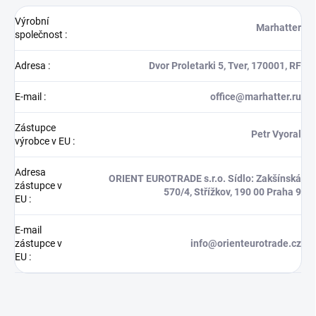
Výrobní
Marhatter
společnost
:
Adresa
:
Dvor Proletarki 5, Tver, 170001, RF
E-mail
:
office@marhatter.ru
Zástupce
Petr Vyoral
výrobce v EU
:
Adresa
ORIENT EUROTRADE s.r.o. Sídlo: Zakšínská
zástupce v
570/4, Střížkov, 190 00 Praha 9
EU
:
E-mail
zástupce v
info@orienteurotrade.cz
EU
: