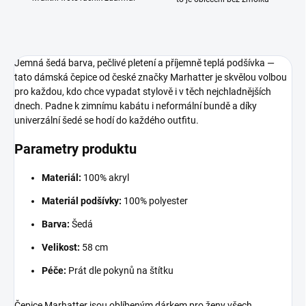
Jemná šedá barva, pečlivé pletení a příjemně teplá podšívka —
tato dámská čepice od české značky Marhatter je skvělou volbou
pro každou, kdo chce vypadat stylově i v těch nejchladnějších
dnech. Padne k zimnímu kabátu i neformální bundě a díky
univerzální šedé se hodí do každého outfitu.
Parametry produktu
Materiál:
100% akryl
Materiál podšívky:
100% polyester
Barva:
Šedá
Velikost:
58 cm
Péče:
Prát dle pokynů na štítku
Čepice Marhatter jsou oblíbeným dárkem pro ženy všech