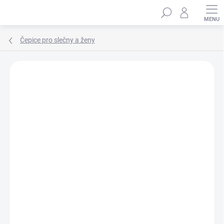
Přejít
Hledat
na
obsah
Čepice pro slečny a ženy
Podrobnosti hodnocení
Neohodnoceno
ZNAČKA:
MARHATTER