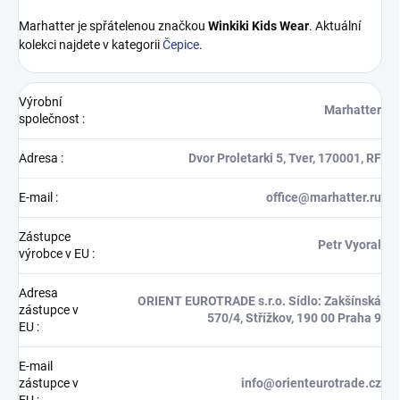
Marhatter je spřátelenou značkou
Winkiki Kids Wear
. Aktuální
kolekci najdete v kategorii
Čepice
.
Výrobní
Marhatter
společnost
:
Adresa
:
Dvor Proletarki 5, Tver, 170001, RF
E-mail
:
office@marhatter.ru
Zástupce
Petr Vyoral
výrobce v EU
:
Adresa
ORIENT EUROTRADE s.r.o. Sídlo: Zakšínská
zástupce v
570/4, Střížkov, 190 00 Praha 9
EU
:
E-mail
zástupce v
info@orienteurotrade.cz