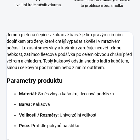
Kvalitní bavlna z dlouhých vláken
kvalitní froté ručník zdarma.
to je oblečení bez žmolků
Jemná pletená čepice v kakaové barvě je tím pravým zimním
doplňkem pro ženy, které chtějí vypadat skvěle i v mrazivém
počasí. Luxusní směs vlny a kašmíru zaručuje neuvěřitelnou
hebkost, zatímco fleecová podšívka po celém obvodu chrání před
větrem a chladem. Teplý kakaový odstín snadno ladí s kabátem,
šálou i celkovým podzimním nebo zimním outfitem.
Parametry produktu
Materiál:
Směs vlny a kašmíru, fleecová podšívka
Barva:
Kakaová
Velikosti / Rozměry:
Univerzální velikost
Péče:
Prát dle pokynů na štítku