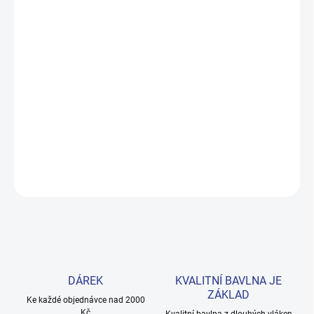
MOŽNOSTI
DORUČENÍ
−
+
Přidat do košíku
Měkké bavlněné povlečení s dinosaury pro kluky i teenagery. Satin
úprava zaručuje příjemný spánek, set přichází v dárkovém balení.
Provedení: bez potisku.
DETAILNÍ INFORMACE
ZEPTAT SE
HLÍDAT
DÁREK
KVALITNÍ BAVLNA JE
ZÁKLAD
Ke každé objednávce nad 2000
Kč