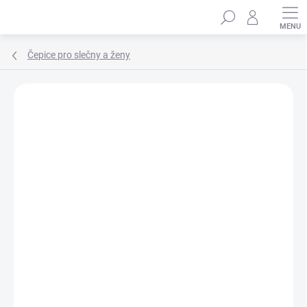
Přejít
Hledat
na
obsah
Čepice pro slečny a ženy
Podrobnosti hodnocení
Neohodnoceno
ZNAČKA:
MARHATTER