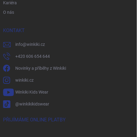
Kariéra
O nás
KONTAKT
info
@
winkiki.cz
+420 606 654 644
Novinky a příběhy z Winkiki
winkiki.cz
Winkiki Kids Wear
@winkikikidswear
PŘIJÍMÁME ONLINE PLATBY