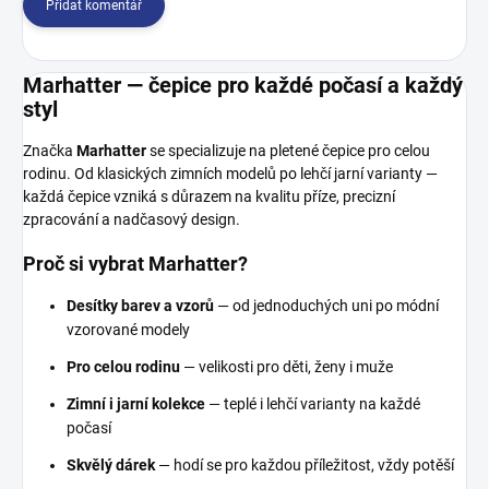
Přidat komentář
Marhatter — čepice pro každé počasí a každý
styl
Značka
Marhatter
se specializuje na pletené čepice pro celou
rodinu. Od klasických zimních modelů po lehčí jarní varianty —
každá čepice vzniká s důrazem na kvalitu příze, precizní
zpracování a nadčasový design.
Proč si vybrat Marhatter?
Desítky barev a vzorů
— od jednoduchých uni po módní
vzorované modely
Pro celou rodinu
— velikosti pro děti, ženy i muže
Zimní i jarní kolekce
— teplé i lehčí varianty na každé
počasí
Skvělý dárek
— hodí se pro každou příležitost, vždy potěší