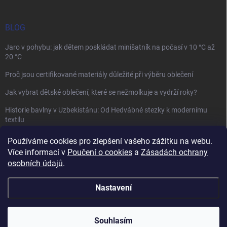
BLOG
Jaro v pohybu: jak dětem poskládat minišatník na počasí v 10 °C až
20 °C
Proč jsou certifikované materiály důležité při výběru oblečení
Jak vybrat dětské oblečení, které se nežmolkuje a vydrží roky?
Historie bavlny v Uzbekistánu: Od Hedvábné stezky k modernímu
textilu
Používáme cookies pro zlepšení vašeho zážitku na webu.
Více informací v
Poučení o cookies
a
Zásadách ochrany
osobních údajů
.
Mamazone |
Allegro.cz
| Řešení sporů on-line
Nastavení
Copyright 2026
Winkiki
. Všechna práva vyhrazena.
Upravit nastavení
cookies
Souhlasím