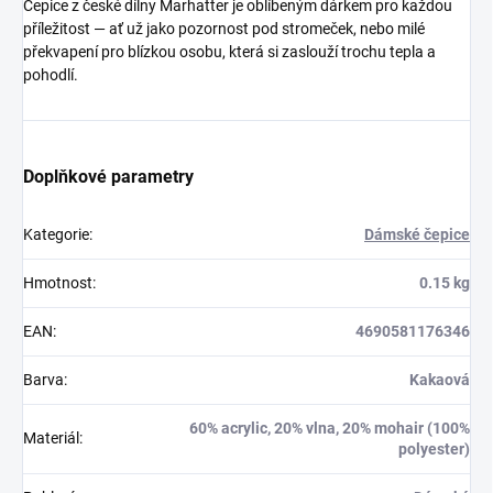
Čepice z české dílny Marhatter je oblíbeným dárkem pro každou
příležitost — ať už jako pozornost pod stromeček, nebo milé
překvapení pro blízkou osobu, která si zaslouží trochu tepla a
pohodlí.
Doplňkové parametry
Kategorie
:
Dámské čepice
Hmotnost
:
0.15 kg
EAN
:
4690581176346
Barva
:
Kakaová
60% acrylic, 20% vlna, 20% mohair (100%
Materiál
:
polyester)