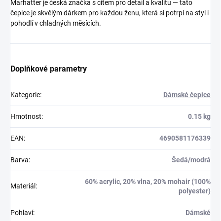
Marhatter je česká značka s citem pro detail a kvalitu — tato
čepice je skvělým dárkem pro každou ženu, která si potrpí na styl i
pohodlí v chladných měsících.
Doplňkové parametry
Kategorie
:
Dámské čepice
Hmotnost
:
0.15 kg
EAN
:
4690581176339
Barva
:
Šedá/modrá
60% acrylic, 20% vlna, 20% mohair (100%
Materiál
:
polyester)
Pohlaví
:
Dámské