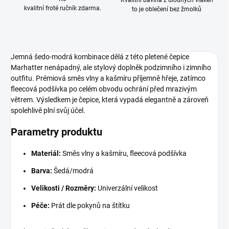
Kvalitní bavlna z dlouhých vláken
kvalitní froté ručník zdarma.
to je oblečení bez žmolků
Jemná šedo-modrá kombinace dělá z této pletené čepice
Marhatter nenápadný, ale stylový doplněk podzimního i zimního
outfitu. Prémiová směs vlny a kašmíru příjemně hřeje, zatímco
fleecová podšívka po celém obvodu ochrání před mrazivým
větrem. Výsledkem je čepice, která vypadá elegantně a zároveň
spolehlivě plní svůj účel.
Parametry produktu
Materiál:
Směs vlny a kašmíru, fleecová podšívka
Barva:
Šedá/modrá
Velikosti / Rozměry:
Univerzální velikost
Péče:
Prát dle pokynů na štítku