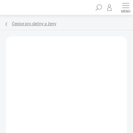
Přejít
Hledat
na
obsah
Čepice pro slečny a ženy
Podrobnosti hodnocení
Neohodnoceno
ZNAČKA:
MARHATTER