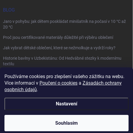
BLOG
Jaro v pohybu: jak dětem poskládat minišatník na počasí v 10 °C až
20 °C
Proč jsou certifikované materiály důležité při výběru oblečení
Jak vybrat dětské oblečení, které se nežmolkuje a vydrží roky?
Historie bavlny v Uzbekistánu: Od Hedvábné stezky k modernímu
textilu
Používáme cookies pro zlepšení vašeho zážitku na webu.
Více informací v
Poučení o cookies
a
Zásadách ochrany
osobních údajů
.
Mamazone |
Allegro.cz
| Řešení sporů on-line
Nastavení
Copyright 2026
Winkiki
. Všechna práva vyhrazena.
Upravit nastavení
cookies
Souhlasím
Vytvořil Shoptet