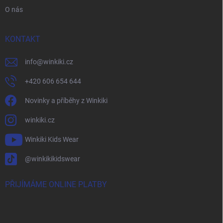
O nás
KONTAKT
info
@
winkiki.cz
+420 606 654 644
Novinky a příběhy z Winkiki
winkiki.cz
Winkiki Kids Wear
@winkikikidswear
PŘIJÍMÁME ONLINE PLATBY