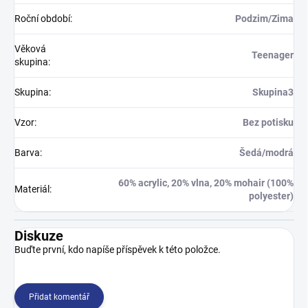
Roční období
:
Podzim/Zima
Věková
Teenager
skupina
:
Skupina
:
Skupina3
Vzor
:
Bez potisku
Barva
:
Šedá/modrá
60% acrylic, 20% vlna, 20% mohair (100%
Materiál
:
polyester)
Diskuze
Buďte první, kdo napíše příspěvek k této položce.
Přidat komentář