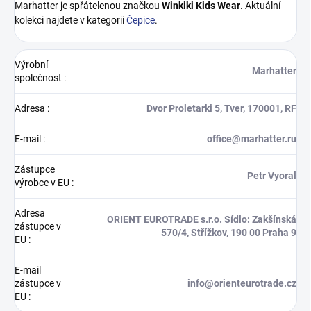
Marhatter je spřátelenou značkou
Winkiki Kids Wear
. Aktuální
kolekci najdete v kategorii
Čepice
.
Výrobní
Marhatter
společnost
:
Adresa
:
Dvor Proletarki 5, Tver, 170001, RF
E-mail
:
office@marhatter.ru
Zástupce
Petr Vyoral
výrobce v EU
:
Adresa
ORIENT EUROTRADE s.r.o. Sídlo: Zakšínská
zástupce v
570/4, Střížkov, 190 00 Praha 9
EU
:
E-mail
zástupce v
info@orienteurotrade.cz
EU
: