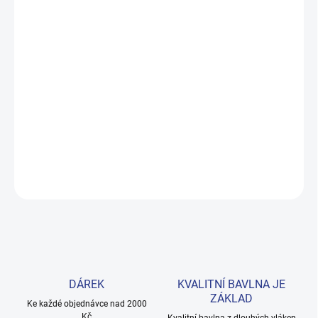
MOŽNOSTI
DORUČENÍ
−
+
Přidat do košíku
Měkké bavlněné povlečení s dinosaury pro kluky i teenagery. Satin
úprava zaručuje příjemný spánek, set přichází v dárkovém balení.
Provedení: bez potisku.
DETAILNÍ INFORMACE
ZEPTAT SE
HLÍDAT
DÁREK
KVALITNÍ BAVLNA JE
ZÁKLAD
Ke každé objednávce nad 2000
Kč