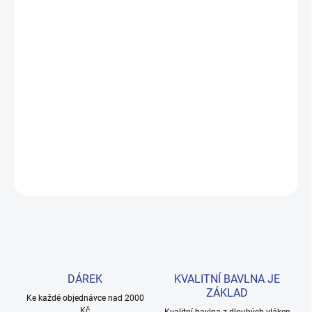
MOŽNOSTI
DORUČENÍ
−
+
Přidat do košíku
Měkké bavlněné povlečení s dinosaury pro kluky i teenagery. Satin
úprava zaručuje příjemný spánek, set přichází v dárkovém balení.
Provedení: bez potisku.
DETAILNÍ INFORMACE
ZEPTAT SE
HLÍDAT
DÁREK
KVALITNÍ BAVLNA JE
ZÁKLAD
Ke každé objednávce nad 2000
Kč