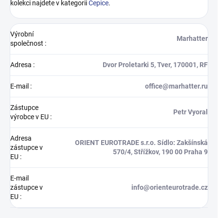
kolekci najdete v kategorii
Čepice
.
Výrobní
Marhatter
společnost
:
Adresa
:
Dvor Proletarki 5, Tver, 170001, RF
E-mail
:
office@marhatter.ru
Zástupce
Petr Vyoral
výrobce v EU
:
Adresa
ORIENT EUROTRADE s.r.o. Sídlo: Zakšínská
zástupce v
570/4, Střížkov, 190 00 Praha 9
EU
:
E-mail
zástupce v
info@orienteurotrade.cz
EU
: