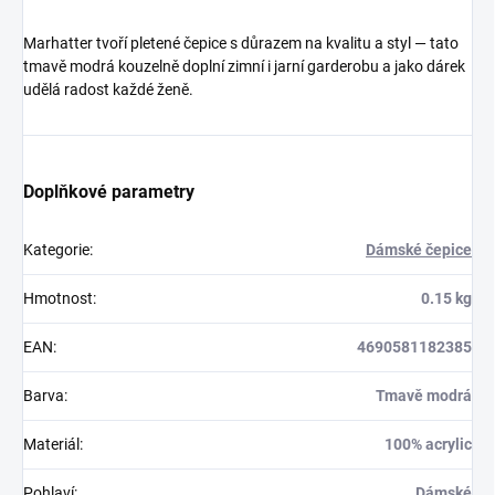
Marhatter tvoří pletené čepice s důrazem na kvalitu a styl — tato
tmavě modrá kouzelně doplní zimní i jarní garderobu a jako dárek
udělá radost každé ženě.
Doplňkové parametry
Kategorie
:
Dámské čepice
Hmotnost
:
0.15 kg
EAN
:
4690581182385
Barva
:
Tmavě modrá
Materiál
:
100% acrylic
Pohlaví
:
Dámské