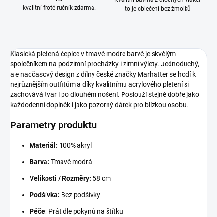
Kvalitní bavlna z dlouhých vláken
kvalitní froté ručník zdarma.
to je oblečení bez žmolků
Klasická pletená čepice v tmavě modré barvě je skvělým
společníkem na podzimní procházky i zimní výlety. Jednoduchý,
ale nadčasový design z dílny české značky Marhatter se hodí k
nejrůznějším outfitům a díky kvalitnímu acrylového pletení si
zachovává tvar i po dlouhém nošení. Poslouží stejně dobře jako
každodenní doplněk i jako pozorný dárek pro blízkou osobu.
Parametry produktu
Materiál:
100% akryl
Barva:
Tmavě modrá
Velikosti / Rozměry:
58 cm
Podšívka:
Bez podšívky
Péče:
Prát dle pokynů na štítku