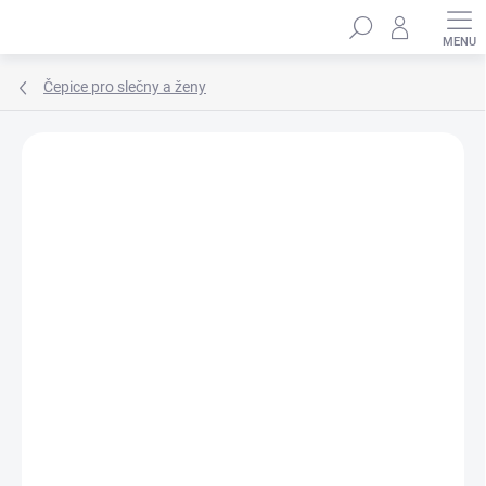
Přejít
Hledat
na
obsah
Čepice pro slečny a ženy
Podrobnosti hodnocení
Neohodnoceno
ZNAČKA:
MARHATTER