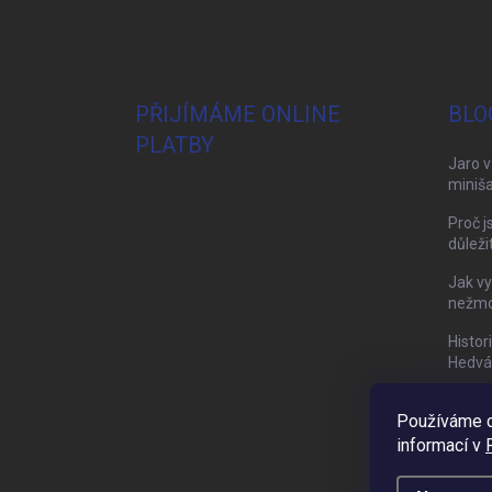
PŘIJÍMÁME ONLINE
BLO
PLATBY
Jaro v
miniša
Proč j
důleži
Jak vy
nežmol
Histor
Hedvá
Používáme c
informací v