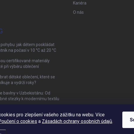
Kariéra
O nás
G
 pohybu: jak dětem poskládat
tník na počasí v 10 °C až 20 °C
sou certifikované materiály
té při výběru oblečení
brat dětské oblečení, které se
kuje a vydrží roky?
ie bavlny v Uzbekistánu: Od
bné stezky k modernímu textilu
ookies pro zlepšení vašeho zážitku na webu. Více
Mamazone |
Allegro.cz
| Řešení sporů on-line
S
Poučení o cookies
a
Zásadách ochrany osobních údajů
.