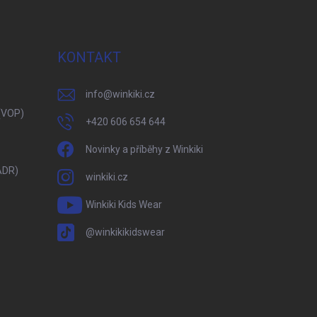
KONTAKT
info
@
winkiki.cz
(VOP)
+420 606 654 644
Novinky a příběhy z Winkiki
ADR)
winkiki.cz
Winkiki Kids Wear
@winkikikidswear