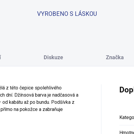
VYROBENO S LÁSKOU
í
Diskuze
Značka
ělá z této čepice spolehlivého
Dop
ch dní. Džínsová barva je nadčasová a
— od kabátu až po bundu. Podšívka z
k přímo na pokožce a zabraňuje
Katego
Hmotn