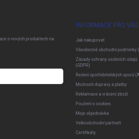
INFORMACE PRO VÁS
mace o nových produktech na
Jak nakupovat
Všeobecné obchodní podmínky 
Zásady ochrany osobních údajů
(GDPR)
Řešení spotřebitelských sporů (
Možnosti dopravy a platby
osobních údajů
Reklamace a vrácení zboží
Poučení o cookies
Moje objednávka
Velkoobchodní partneři
Certifikáty