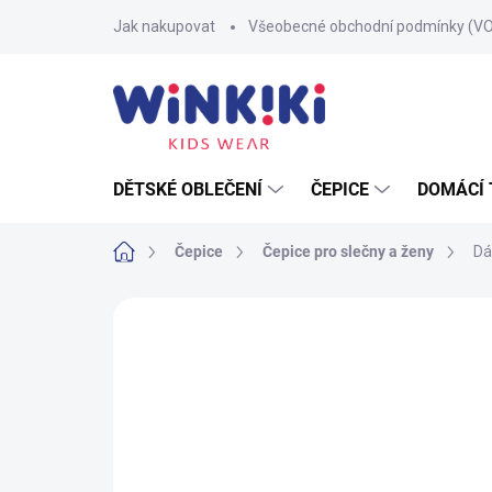
Přejít
Jak nakupovat
Všeobecné obchodní podmínky (V
na
obsah
DĚTSKÉ OBLEČENÍ
ČEPICE
DOMÁCÍ 
Domů
Čepice
Čepice pro slečny a ženy
Dá
Neohodnoceno
Podrobnosti hodnoce