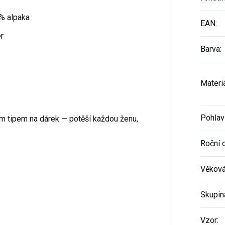
 % alpaka
EAN
:
r
Barva
:
Materi
Pohlav
ým tipem na dárek — potěší každou ženu,
Roční 
Věková
Skupin
Vzor
: