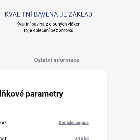
KVALITNÍ BAVLNA JE ZÁKLAD
Kvalitní bavlna z dlouhých vláken
to je oblečení bez žmolků
Ostatní informace
lňkové parametry
rie
:
Dámské čepice
ost
:
0.15 kg