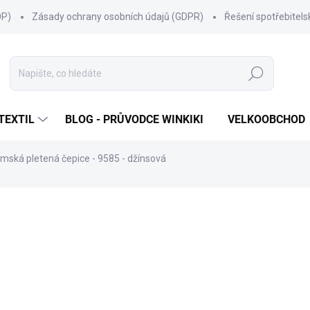
OP)
Zásady ochrany osobních údajů (GDPR)
Řešení spotřebitel
Hledat
TEXTIL
BLOG - PRŮVODCE WINKIKI
VELKOOBCHOD
mská pletená čepice - 9585 - džínsová
ní
ZNAČKA:
MARHATTER
655 Kč
Měrná
SKLADEM
(56 KS)
cena:
MŮŽEME DORUČIT DO:
7.8.20