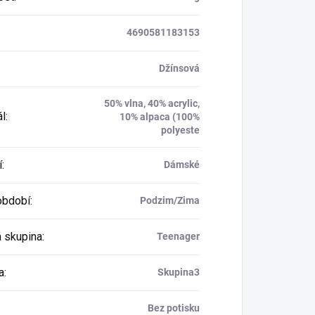
4690581183153
Džínsová
50% vlna, 40% acrylic,
ál
:
10% alpaca (100%
polyeste
í
:
Dámské
období
:
Podzim/Zima
 skupina
:
Teenager
a
:
Skupina3
Bez potisku