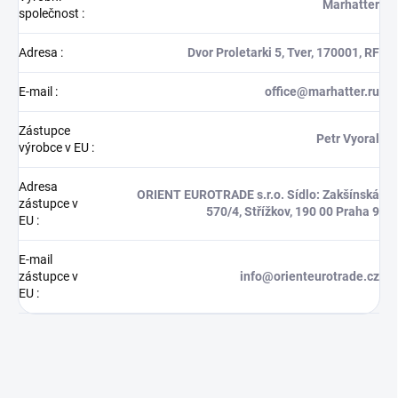
Marhatter
společnost
:
Adresa
:
Dvor Proletarki 5, Tver, 170001, RF
E-mail
:
office@marhatter.ru
Zástupce
Petr Vyoral
výrobce v EU
:
Adresa
ORIENT EUROTRADE s.r.o. Sídlo: Zakšínská
zástupce v
570/4, Střížkov, 190 00 Praha 9
EU
:
E-mail
zástupce v
info@orienteurotrade.cz
EU
: