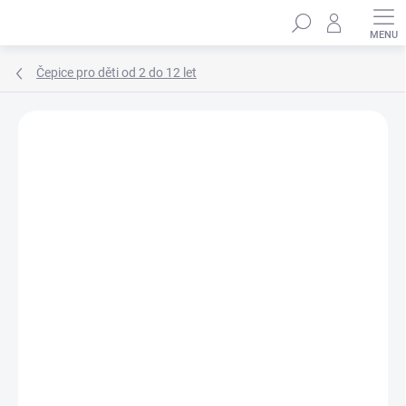
Přejít
Hledat
na
obsah
Čepice pro děti od 2 do 12 let
Podrobnosti hodnocení
Neohodnoceno
ZNAČKA:
MARHATTER