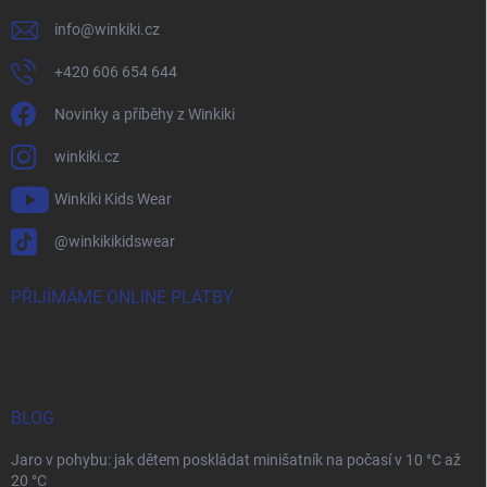
info
@
winkiki.cz
+420 606 654 644
Novinky a příběhy z Winkiki
winkiki.cz
Winkiki Kids Wear
@winkikikidswear
PŘIJÍMÁME ONLINE PLATBY
BLOG
Jaro v pohybu: jak dětem poskládat minišatník na počasí v 10 °C až
20 °C