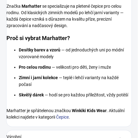
Značka
Marhatter
se specializuje na pletené čepice pro celou
rodinu. Od klasických zimních modelů po lehčí jarní varianty —
každá čepice vzniká s důrazem na kvalitu příze, precizní
zpracování a nadčasový design.
Proč si vybrat Marhatter?
Desítky barev a vzorů
— od jednoduchých uni po módní
vzorované modely
Pro celou rodinu
— velikosti pro děti, ženy i muže
Zimní i jarní kolekce
— teplé i lehčí varianty na každé
počasí
Skvělý dárek
— hodí se pro každou příležitost, vždy potěší
Marhatter je spřátelenou značkou
Winkiki Kids Wear
. Aktuální
kolekci najdete v kategorii
Čepice
.
Výrobní