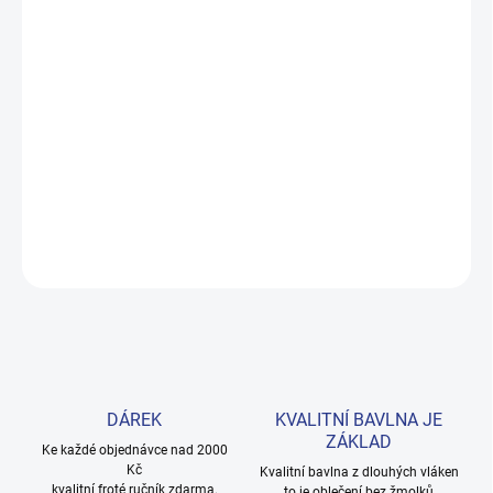
DORUČENÍ
−
+
Přidat do košíku
Měkké bavlněné povlečení s dinosaury pro kluky i teenagery. Satin
úprava zaručuje příjemný spánek, set přichází v dárkovém balení.
Provedení: bez potisku.
DETAILNÍ INFORMACE
ZEPTAT SE
HLÍDAT
DÁREK
KVALITNÍ BAVLNA JE
ZÁKLAD
Ke každé objednávce nad 2000
Kč
Kvalitní bavlna z dlouhých vláken
kvalitní froté ručník zdarma.
to je oblečení bez žmolků