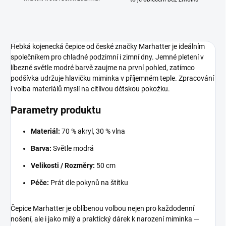
Hebká kojenecká čepice od české značky Marhatter je ideálním
společníkem pro chladné podzimní i zimní dny. Jemné pletení v
líbezné světle modré barvě zaujme na první pohled, zatímco
podšívka udržuje hlavičku miminka v příjemném teple. Zpracování
i volba materiálů myslí na citlivou dětskou pokožku.
Parametry produktu
Materiál:
70 % akryl, 30 % vlna
Barva:
Světle modrá
Velikosti / Rozměry:
50 cm
Péče:
Prát dle pokynů na štítku
Čepice Marhatter je oblíbenou volbou nejen pro každodenní
nošení, ale i jako milý a praktický dárek k narození miminka —