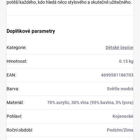
potěší každého, kdo hledá něco stylového a skutečně užitečného.
Doplňkové parametry
Kategorie
:
Dětské čepice
Hmotnost
:
0.15 kg
EAN
:
4690581186703
Barva
:
Světle modrá
Materiál
:
70% acrylic, 30% vlna (95% bavlna, 5% lycra)
Pohlaví
:
Kojenecké
Roční období
:
Podzim/Zima