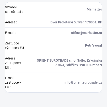
Výrobní
Marhatter
společnost
:
Adresa
:
Dvor Proletarki 5, Tver, 170001, RF
E-mail
:
office@marhatter.ru
Zástupce
Petr Vyoral
výrobce v EU
:
Adresa
ORIENT EUROTRADE s.r.o. Sídlo: Zakšínská
zástupce v
570/4, Střížkov, 190 00 Praha 9
EU
:
E-mail
zástupce v
info@orienteurotrade.cz
EU
: