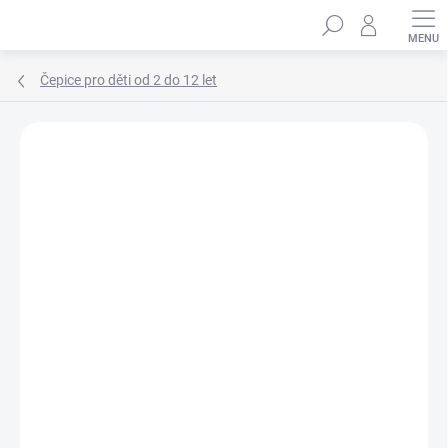
Přejít
Hledat
na
obsah
Čepice pro děti od 2 do 12 let
Podrobnosti hodnocení
1 hodnocení
ZNAČKA:
MARHATTER