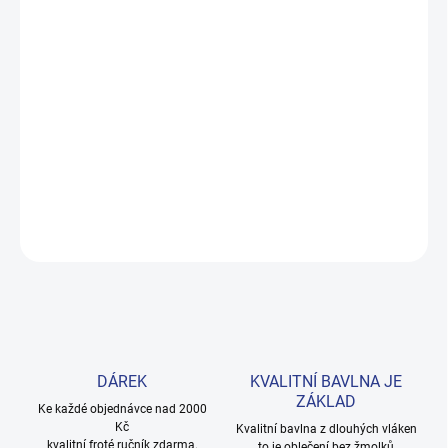
DORUČENÍ
−
+
Přidat do košíku
Měkké bavlněné povlečení s dinosaury pro kluky i teenagery. Satin
úprava zaručuje příjemný spánek, set přichází v dárkovém balení.
Provedení: bez potisku.
DETAILNÍ INFORMACE
ZEPTAT SE
HLÍDAT
DÁREK
KVALITNÍ BAVLNA JE
ZÁKLAD
Ke každé objednávce nad 2000
Kč
Kvalitní bavlna z dlouhých vláken
kvalitní froté ručník zdarma.
to je oblečení bez žmolků