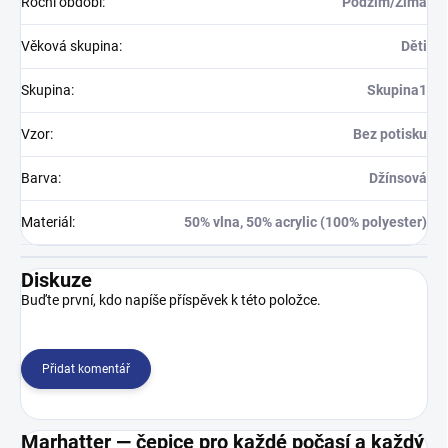
Roční období
:
Podzim/Zima
Věková skupina
:
Děti
Skupina
:
Skupina1
Vzor
:
Bez potisku
Barva
:
Džínsová
Materiál
:
50% vlna, 50% acrylic (100% polyester)
Diskuze
Buďte první, kdo napíše příspěvek k této položce.
Přidat komentář
Marhatter — čepice pro každé počasí a každý