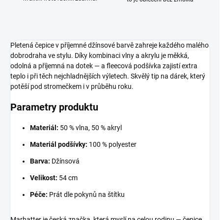
Pletená čepice v příjemné džínsové barvě zahreje každého malého
dobrodraha ve stylu. Díky kombinaci vlny a akrylu je měkká,
odolná a příjemná na dotek — a fleecová podšívka zajistí extra
teplo i při těch nejchladnějších výletech. Skvělý tip na dárek, který
potěší pod stromečkem i v průběhu roku.
Parametry produktu
Materiál:
50 % vlna, 50 % akryl
Materiál podšívky:
100 % polyester
Barva:
Džínsová
Velikost:
54 cm
Péče:
Prát dle pokynů na štítku
Marhatter je česká značka, která myslí na celou rodinu — čepice