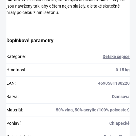
jsou navrženy tak, aby dětem nejen slušely, ale také skutečně
hřály po celou zimní sezónu.
Doplňkové parametry
Kategorie
:
Dětské čepice
Hmotnost
:
0.15 kg
EAN
:
4690581180220
Barva
:
Džínsová
Materiál
:
50% vlna, 50% acrylic (100% polyester)
Pohlaví
:
Chlapecké