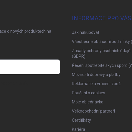
INFORMACE PRO VÁS
mace o nových produktech na
Jak nakupovat
Všeobecné obchodní podmínky 
Zásady ochrany osobních údajů
(GDPR)
Řešení spotřebitelských sporů (
Možnosti dopravy a platby
osobních údajů
Reklamace a vrácení zboží
Poučení o cookies
Moje objednávka
Velkoobchodní partneři
Certifikáty
Kariéra