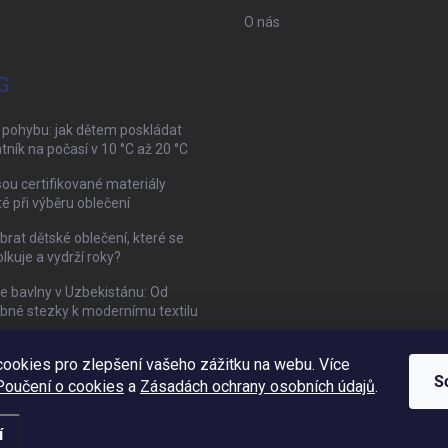
O nás
G
 pohybu: jak dětem poskládat
tník na počasí v 10 °C až 20 °C
sou certifikované materiály
té při výběru oblečení
brat dětské oblečení, které se
kuje a vydrží roky?
ie bavlny v Uzbekistánu: Od
bné stezky k modernímu textilu
ookies pro zlepšení vašeho zážitku na webu. Více
Mamazone |
Allegro.cz
| Řešení sporů on-line
S
Poučení o cookies
a
Zásadách ochrany osobních údajů
.
í
vit nastavení cookies