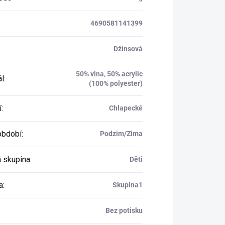
4690581141399
Džínsová
50% vlna, 50% acrylic
ál
:
(100% polyester)
í
:
Chlapecké
období
:
Podzim/Zima
 skupina
:
Děti
a
:
Skupina1
Bez potisku