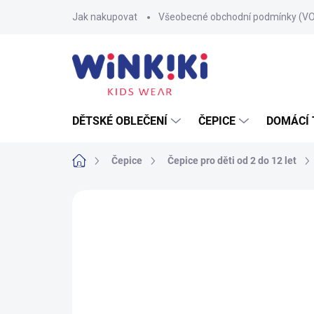
Přejít
Jak nakupovat
Všeobecné obchodní podmínky (V
na
obsah
DĚTSKÉ OBLEČENÍ
ČEPICE
DOMÁCÍ 
Domů
Čepice
Čepice pro děti od 2 do 12 let
Neohodnoceno
Podrobnosti hodnoce