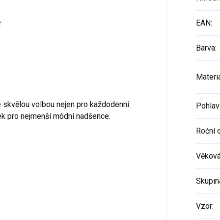
EAN
:
r
Barva
:
Materi
e skvělou volbou nejen pro každodenní
Pohlav
árek pro nejmenší módní nadšence.
Roční 
Věková
Skupin
Vzor
: