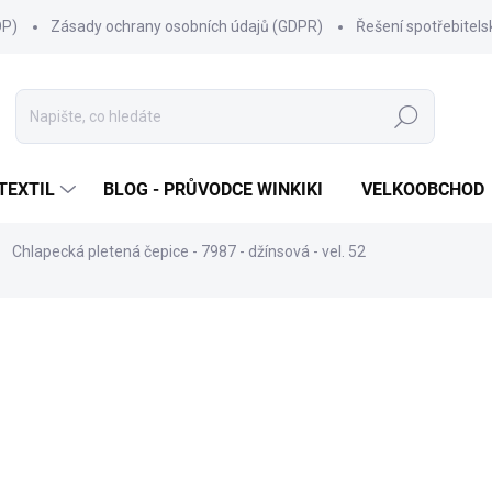
OP)
Zásady ochrany osobních údajů (GDPR)
Řešení spotřebitel
Hledat
TEXTIL
BLOG - PRŮVODCE WINKIKI
VELKOOBCHOD
Chlapecká pletená čepice - 7987 - džínsová - vel. 52
ní
ZNAČKA:
MARHATTER
418 Kč
Měrná
SKLADEM
(43 KS)
cena:
MŮŽEME DORUČIT DO:
10.8.2