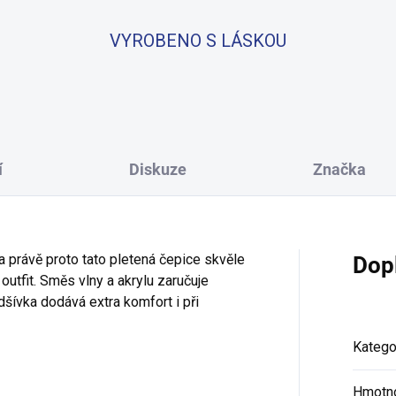
VYROBENO S LÁSKOU
í
Diskuze
Značka
 právě proto tato pletená čepice skvěle
Dop
outfit. Směs vlny a akrylu zaručuje
šívka dodává extra komfort i při
Katego
Hmotn