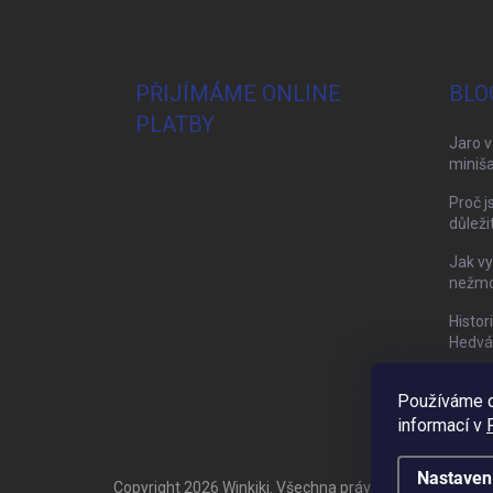
PŘIJÍMÁME ONLINE
BLO
PLATBY
Jaro v
miniša
Proč j
důleži
Jak vy
nežmol
Histor
Hedvá
Používáme c
informací v
Nastaven
Copyright 2026
Winkiki
. Všechna práva vyhrazena.
Upra