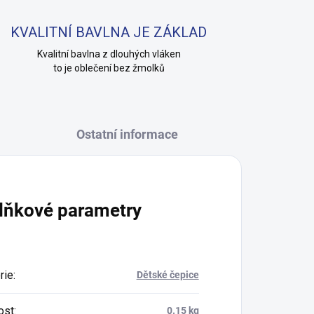
KVALITNÍ BAVLNA JE ZÁKLAD
Kvalitní bavlna z dlouhých vláken
to je oblečení bez žmolků
Ostatní informace
lňkové parametry
rie
:
Dětské čepice
ost
:
0.15 kg