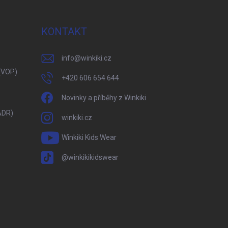
KONTAKT
info
@
winkiki.cz
(VOP)
+420 606 654 644
Novinky a příběhy z Winkiki
ADR)
winkiki.cz
Winkiki Kids Wear
@winkikikidswear