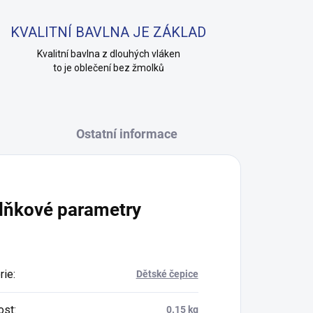
KVALITNÍ BAVLNA JE ZÁKLAD
Kvalitní bavlna z dlouhých vláken
to je oblečení bez žmolků
Ostatní informace
lňkové parametry
rie
:
Dětské čepice
ost
:
0.15 kg