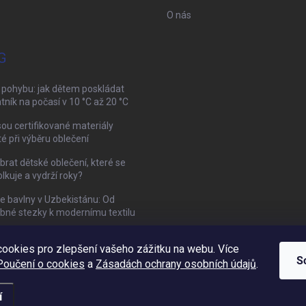
O nás
G
 pohybu: jak dětem poskládat
tník na počasí v 10 °C až 20 °C
sou certifikované materiály
té při výběru oblečení
brat dětské oblečení, které se
kuje a vydrží roky?
ie bavlny v Uzbekistánu: Od
bné stezky k modernímu textilu
ookies pro zlepšení vašeho zážitku na webu. Více
Mamazone |
Allegro.cz
| Řešení sporů on-line
S
Poučení o cookies
a
Zásadách ochrany osobních údajů
.
í
vit nastavení cookies