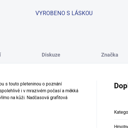
VYROBENO S LÁSKOU
í
Diskuze
Značka
ou s touto pleteninou o poznání
Dop
 spolehlivě i v mrazivém počasí a měkká
přímo na kůži. Nadčasová grafitová
Katego
Hmotn