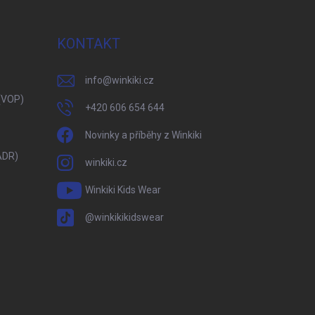
KONTAKT
info
@
winkiki.cz
(VOP)
+420 606 654 644
Novinky a příběhy z Winkiki
ADR)
winkiki.cz
Winkiki Kids Wear
@winkikikidswear