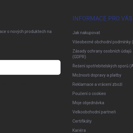
INFORMACE PRO VÁS
mace o nových produktech na
Jak nakupovat
Všeobecné obchodní podmínky 
Zásady ochrany osobních údajů
(GDPR)
Řešení spotřebitelských sporů (
Možnosti dopravy a platby
osobních údajů
Reklamace a vrácení zboží
Poučení o cookies
Moje objednávka
Velkoobchodní partneři
Certifikáty
Kariéra