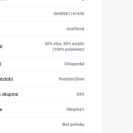
4690581141436
Grafitová
50% vlna, 50% acrylic
ál
:
(100% polyester)
í
:
Chlapecké
období
:
Podzim/Zima
 skupina
:
Děti
a
:
Skupina1
Bez potisku