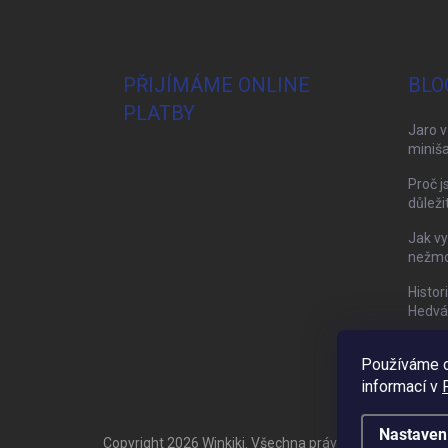
PŘIJÍMÁME ONLINE
BLO
PLATBY
Jaro v
miniša
Proč j
důleži
Jak vy
nežmol
Histor
Hedvá
Používáme c
informací v
Nastaven
Copyright 2026
Winkiki
. Všechna práva vyhrazena.
Upra