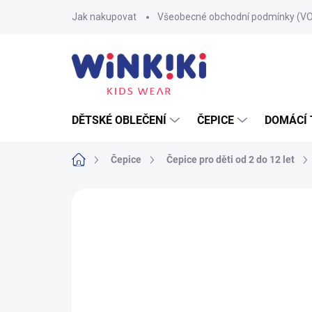
Přejít
Jak nakupovat
Všeobecné obchodní podmínky (V
na
obsah
DĚTSKÉ OBLEČENÍ
ČEPICE
DOMÁCÍ 
Domů
Čepice
Čepice pro děti od 2 do 12 let
Neohodnoceno
Podrobnosti hodnoce