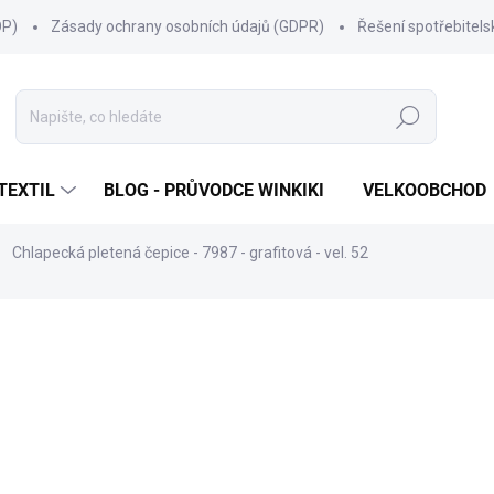
OP)
Zásady ochrany osobních údajů (GDPR)
Řešení spotřebitel
Hledat
TEXTIL
BLOG - PRŮVODCE WINKIKI
VELKOOBCHOD
Chlapecká pletená čepice - 7987 - grafitová - vel. 52
ní
ZNAČKA:
MARHATTER
418 Kč
Měrná
SKLADEM
(87 KS)
cena:
MŮŽEME DORUČIT DO:
11.8.2