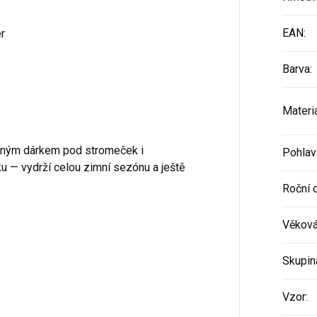
EAN
:
r
Barva
:
Materi
beným dárkem pod stromeček i
Pohlav
 — vydrží celou zimní sezónu a ještě
Roční 
Věková
Skupin
Vzor
: