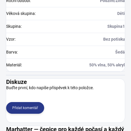
Roční období
:
Podzim/Zima
Věková skupina
:
Děti
Skupina
:
Skupina1
Vzor
:
Bez potisku
Barva
:
Šedá
Materiál
:
50% vlna, 50% akryl
Diskuze
Buďte první, kdo napíše příspěvek k této položce.
Přidat komentář
Marhatter — čepice pro každé počasí a každý