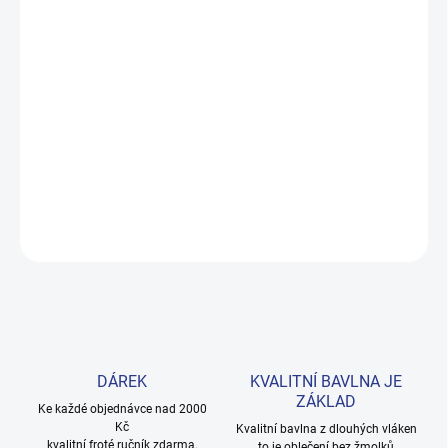
DORUČENÍ
−
+
Přidat do košíku
Měkké bavlněné povlečení s dinosaury pro kluky i teenagery. Satin
úprava zaručuje příjemný spánek, set přichází v dárkovém balení.
Provedení: bez potisku.
DETAILNÍ INFORMACE
ZEPTAT SE
HLÍDAT
DÁREK
KVALITNÍ BAVLNA JE
ZÁKLAD
Ke každé objednávce nad 2000
Kč
Kvalitní bavlna z dlouhých vláken
kvalitní froté ručník zdarma.
to je oblečení bez žmolků