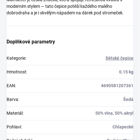
moderním stylem — tato čepice potěší každého malého
dobrodraha a je i skvělým nápadem na dárek pod stromeček.
Doplňkové parametry
Kategorie
:
Dětské čepice
Hmotnost
:
0.15 kg
EAN
:
4690581207361
Barva
:
Šedá
Materiál
:
50% vlna, 50% akryl
Pohlaví
:
Chlapecké