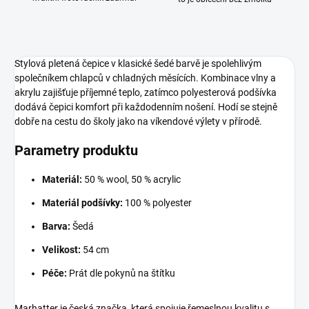
Stylová pletená čepice v klasické šedé barvě je spolehlivým
společníkem chlapců v chladných měsících. Kombinace vlny a
akrylu zajišťuje příjemné teplo, zatímco polyesterová podšívka
dodává čepici komfort při každodenním nošení. Hodí se stejně
dobře na cestu do školy jako na víkendové výlety v přírodě.
Parametry produktu
Materiál:
50 % wool, 50 % acrylic
Materiál podšívky:
100 % polyester
Barva:
Šedá
Velikost:
54 cm
Péče:
Prát dle pokynů na štítku
Marhatter je česká značka, která spojuje řemeslnou kvalitu s