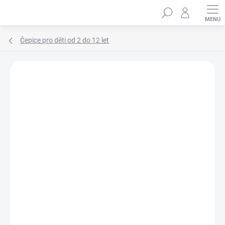
Přejít
Hledat
na
obsah
Čepice pro děti od 2 do 12 let
Podrobnosti hodnocení
Neohodnoceno
ZNAČKA:
MARHATTER