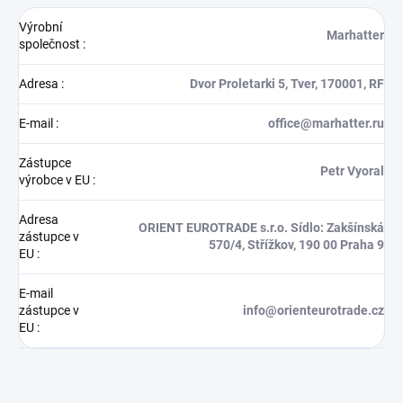
Výrobní
Marhatter
společnost
:
Adresa
:
Dvor Proletarki 5, Tver, 170001, RF
E-mail
:
office@marhatter.ru
Zástupce
Petr Vyoral
výrobce v EU
:
Adresa
ORIENT EUROTRADE s.r.o. Sídlo: Zakšínská
zástupce v
570/4, Střížkov, 190 00 Praha 9
EU
:
E-mail
zástupce v
info@orienteurotrade.cz
EU
: