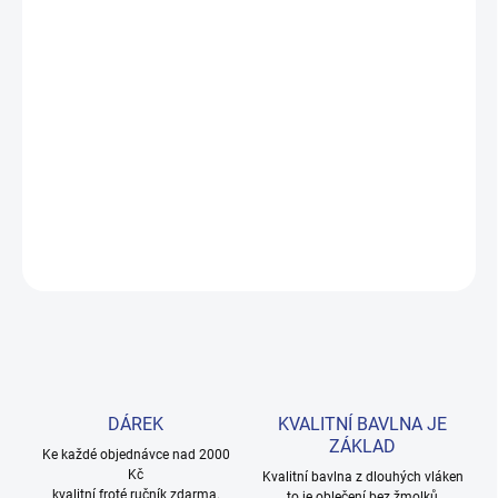
DORUČENÍ
−
+
Přidat do košíku
Měkké bavlněné povlečení s dinosaury pro kluky i teenagery. Satin
úprava zaručuje příjemný spánek, set přichází v dárkovém balení.
Provedení: bez potisku.
DETAILNÍ INFORMACE
ZEPTAT SE
HLÍDAT
DÁREK
KVALITNÍ BAVLNA JE
ZÁKLAD
Ke každé objednávce nad 2000
Kč
Kvalitní bavlna z dlouhých vláken
kvalitní froté ručník zdarma.
to je oblečení bez žmolků