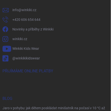
info
@
winkiki.cz
+420 606 654 644
Novinky a příběhy z Winkiki
winkiki.cz
Winkiki Kids Wear
@winkikikidswear
PŘIJÍMÁME ONLINE PLATBY
BLOG
Jaro v pohybu: jak dětem poskládat minišatník na počasí v 10 °C až