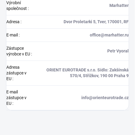
Výrobní
Marhatter
společnost
:
Adresa
:
Dvor Proletarki 5, Tver, 170001, RF
E-mail
:
office@marhatter.ru
Zástupce
Petr Vyoral
výrobce v EU
:
Adresa
ORIENT EUROTRADE s.r.o. Sídlo: Zakšínská
zástupce v
570/4, Střížkov, 190 00 Praha 9
EU
:
E-mail
zástupce v
info@orienteurotrade.cz
EU
: