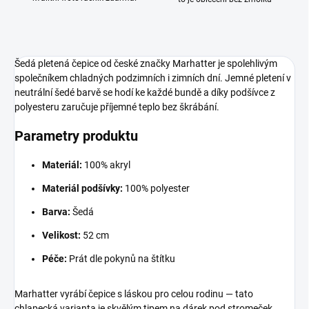
Šedá pletená čepice od české značky Marhatter je spolehlivým
společníkem chladných podzimních i zimních dní. Jemné pletení v
neutrální šedé barvě se hodí ke každé bundě a díky podšívce z
polyesteru zaručuje příjemné teplo bez škrábání.
Parametry produktu
Materiál:
100% akryl
Materiál podšívky:
100% polyester
Barva:
Šedá
Velikost:
52 cm
Péče:
Prát dle pokynů na štítku
Marhatter vyrábí čepice s láskou pro celou rodinu — tato
chlapecká varianta je skvělým tipem na dárek pod stromeček