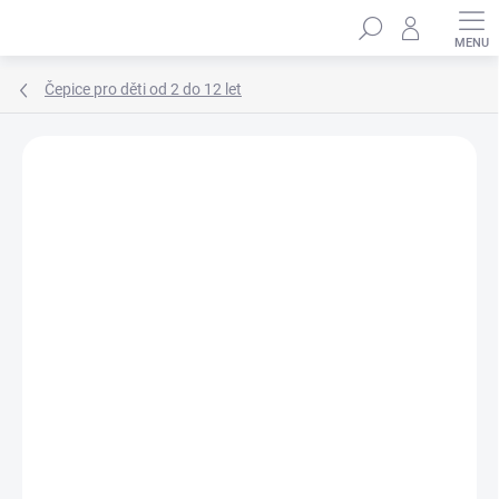
Přejít
Hledat
na
obsah
Čepice pro děti od 2 do 12 let
Podrobnosti hodnocení
Neohodnoceno
ZNAČKA:
MARHATTER