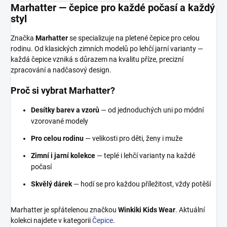
Marhatter — čepice pro každé počasí a každý
styl
Značka
Marhatter
se specializuje na pletené čepice pro celou
rodinu. Od klasických zimních modelů po lehčí jarní varianty —
každá čepice vzniká s důrazem na kvalitu příze, precizní
zpracování a nadčasový design.
Proč si vybrat Marhatter?
Desítky barev a vzorů
— od jednoduchých uni po módní
vzorované modely
Pro celou rodinu
— velikosti pro děti, ženy i muže
Zimní i jarní kolekce
— teplé i lehčí varianty na každé
počasí
Skvělý dárek
— hodí se pro každou příležitost, vždy potěší
Marhatter je spřátelenou značkou
Winkiki Kids Wear
. Aktuální
kolekci najdete v kategorii
Čepice
.