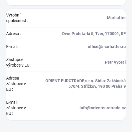
Výrobní
Marhatter
společnost
:
Adresa
:
Dvor Proletarki 5, Tver, 170001, RF
E-mail
:
office@marhatter.ru
Zástupce
Petr Vyoral
výrobce v EU
:
Adresa
ORIENT EUROTRADE s.r.o. Sídlo: Zakšínská
zástupce v
570/4, Střížkov, 190 00 Praha 9
EU
:
E-mail
zástupce v
info@orienteurotrade.cz
EU
: