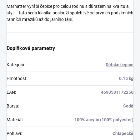
Marhatter vyrábí čepice pro celou rodinu s důrazem na kvalitu a
styl — tato šedá klasika poslouží spolehlivě od prvních podzimních
ranních mrazíků až do jarního tání.
Doplňkové parametry
Kategorie
:
Dětské čepice
Hmotnost
:
0.15 kg
EAN
:
4690581172256
Barva
:
Šedá
Materiál
:
100% acrylic (100% polyester)
Pohlaví
:
Chlapecké