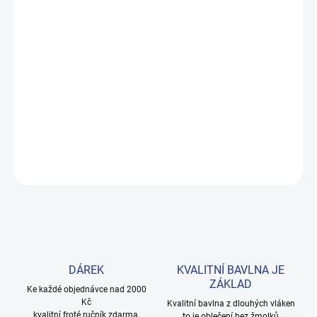
DORUČENÍ
−
+
Přidat do košíku
Měkké bavlněné povlečení s dinosaury pro kluky i teenagery. Satin
úprava zaručuje příjemný spánek, set přichází v dárkovém balení.
Provedení: bez potisku.
DETAILNÍ INFORMACE
ZEPTAT SE
HLÍDAT
DÁREK
KVALITNÍ BAVLNA JE
ZÁKLAD
Ke každé objednávce nad 2000
Kč
Kvalitní bavlna z dlouhých vláken
kvalitní froté ručník zdarma.
to je oblečení bez žmolků