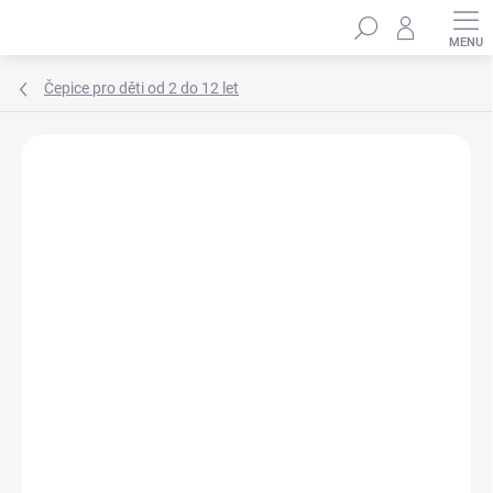
Přejít
Hledat
na
obsah
Čepice pro děti od 2 do 12 let
Podrobnosti hodnocení
Neohodnoceno
ZNAČKA:
MARHATTER