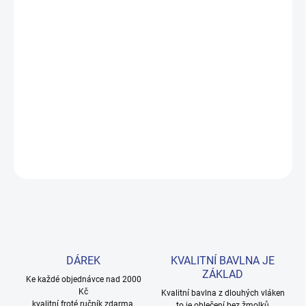
DORUČENÍ
−
+
Přidat do košíku
Měkké bavlněné povlečení s dinosaury pro kluky i teenagery. Satin
úprava zaručuje příjemný spánek, set přichází v dárkovém balení.
Provedení: bez potisku.
DETAILNÍ INFORMACE
ZEPTAT SE
HLÍDAT
DÁREK
KVALITNÍ BAVLNA JE
ZÁKLAD
Ke každé objednávce nad 2000
Kč
Kvalitní bavlna z dlouhých vláken
kvalitní froté ručník zdarma.
to je oblečení bez žmolků