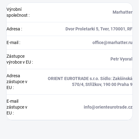
Výrobní
Marhatter
společnost
:
Adresa
:
Dvor Proletarki 5, Tver, 170001, RF
E-mail
:
office@marhatter.ru
Zástupce
Petr Vyoral
výrobce v EU
:
Adresa
ORIENT EUROTRADE s.r.o. Sídlo: Zakšínská
zástupce v
570/4, Střížkov, 190 00 Praha 9
EU
:
E-mail
zástupce v
info@orienteurotrade.cz
EU
: