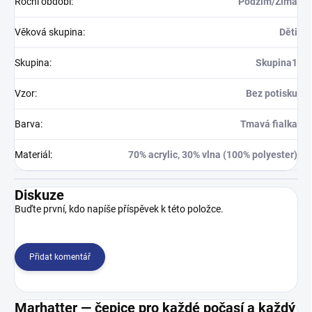
Roční období
:
Podzim/Zima
Věková skupina
:
Děti
Skupina
:
Skupina1
Vzor
:
Bez potisku
Barva
:
Tmavá fialka
Materiál
:
70% acrylic, 30% vlna (100% polyester)
Diskuze
Buďte první, kdo napíše příspěvek k této položce.
Přidat komentář
Marhatter — čepice pro každé počasí a každý