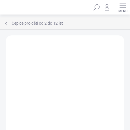
Přejít
Hledat
na
obsah
Čepice pro děti od 2 do 12 let
Podrobnosti hodnocení
Neohodnoceno
ZNAČKA:
MARHATTER