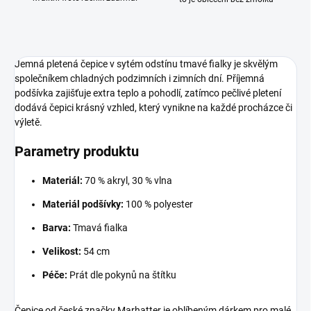
Jemná pletená čepice v sytém odstínu tmavé fialky je skvělým
společníkem chladných podzimních i zimních dní. Příjemná
podšívka zajišťuje extra teplo a pohodlí, zatímco pečlivé pletení
dodává čepici krásný vzhled, který vynikne na každé procházce či
výletě.
Parametry produktu
Materiál:
70 % akryl, 30 % vlna
Materiál podšívky:
100 % polyester
Barva:
Tmavá fialka
Velikost:
54 cm
Péče:
Prát dle pokynů na štítku
Čepice od české značky Marhatter je oblíbeným dárkem pro malé