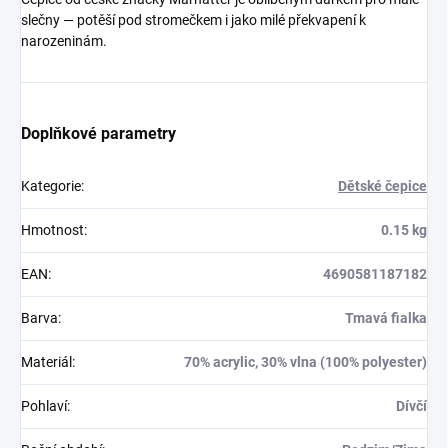
slečny — potěší pod stromečkem i jako milé překvapení k
narozeninám.
Doplňkové parametry
Kategorie
:
Dětské čepice
Hmotnost
:
0.15 kg
EAN
:
4690581187182
Barva
:
Tmavá fialka
Materiál
:
70% acrylic, 30% vlna (100% polyester)
Pohlaví
:
Dívčí