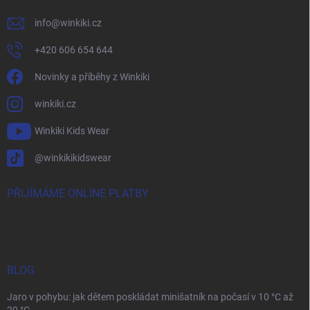
info
@
winkiki.cz
+420 606 654 644
Novinky a příběhy z Winkiki
winkiki.cz
Winkiki Kids Wear
@winkikikidswear
PŘIJÍMÁME ONLINE PLATBY
BLOG
Jaro v pohybu: jak dětem poskládat minišatník na počasí v 10 °C až