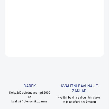
−
+
Přidat do košíku
Měkké bavlněné povlečení s dinosaury pro kluky i teenagery. Satin
úprava zaručuje příjemný spánek, set přichází v dárkovém balení.
Provedení: bez potisku.
DETAILNÍ INFORMACE
ZEPTAT SE
HLÍDAT
DÁREK
KVALITNÍ BAVLNA JE
ZÁKLAD
Ke každé objednávce nad 2000
Kč
Kvalitní bavlna z dlouhých vláken
kvalitní froté ručník zdarma.
to je oblečení bez žmolků