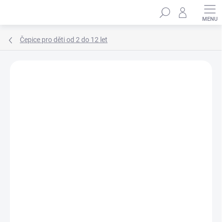
Přejít
Hledat
na
obsah
Čepice pro děti od 2 do 12 let
Podrobnosti hodnocení
Neohodnoceno
ZNAČKA:
MARHATTER