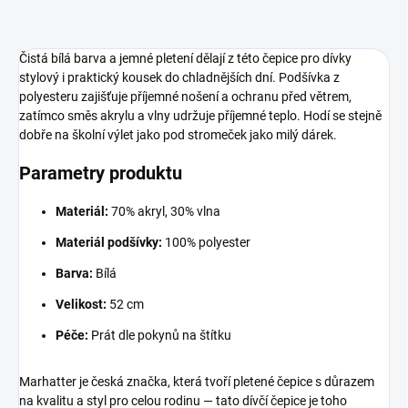
Čistá bílá barva a jemné pletení dělají z této čepice pro dívky
stylový i praktický kousek do chladnějších dní. Podšívka z
polyesteru zajišťuje příjemné nošení a ochranu před větrem,
zatímco směs akrylu a vlny udržuje příjemné teplo. Hodí se stejně
dobře na školní výlet jako pod stromeček jako milý dárek.
Parametry produktu
Materiál:
70% akryl, 30% vlna
Materiál podšívky:
100% polyester
Barva:
Bílá
Velikost:
52 cm
Péče:
Prát dle pokynů na štítku
Marhatter je česká značka, která tvoří pletené čepice s důrazem
na kvalitu a styl pro celou rodinu — tato dívčí čepice je toho