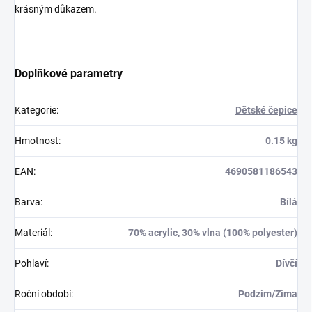
krásným důkazem.
Doplňkové parametry
Kategorie
:
Dětské čepice
Hmotnost
:
0.15 kg
EAN
:
4690581186543
Barva
:
Bílá
Materiál
:
70% acrylic, 30% vlna (100% polyester)
Pohlaví
:
Dívčí
Roční období
:
Podzim/Zima