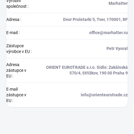
Výrobní
Marhatter
společnost
:
Adresa
:
Dvor Proletarki 5, Tver, 170001, RF
E-mail
:
office@marhatter.ru
Zástupce
Petr Vyoral
výrobce v EU
:
Adresa
ORIENT EUROTRADE s.r.o. Sídlo: Zakšínská
zástupce v
570/4, Střížkov, 190 00 Praha 9
EU
:
E-mail
zástupce v
info@orienteurotrade.cz
EU
: