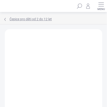
Přejít
Hledat
na
obsah
Čepice pro děti od 2 do 12 let
Podrobnosti hodnocení
Neohodnoceno
ZNAČKA:
MARHATTER