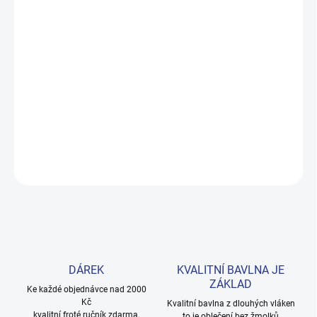
DORUČENÍ
−
+
Přidat do košíku
Měkké bavlněné povlečení s dinosaury pro kluky i teenagery. Satin
úprava zaručuje příjemný spánek, set přichází v dárkovém balení.
Provedení: bez potisku.
DETAILNÍ INFORMACE
ZEPTAT SE
HLÍDAT
DÁREK
KVALITNÍ BAVLNA JE
ZÁKLAD
Ke každé objednávce nad 2000
Kč
Kvalitní bavlna z dlouhých vláken
kvalitní froté ručník zdarma.
to je oblečení bez žmolků