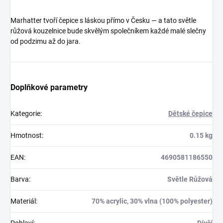
Marhatter tvoří čepice s láskou přímo v Česku — a tato světle
růžová kouzelnice bude skvělým společníkem každé malé slečny
od podzimu až do jara.
Doplňkové parametry
Kategorie
:
Dětské čepice
Hmotnost
:
0.15 kg
EAN
:
4690581186550
Barva
:
Světle Růžová
Materiál
:
70% acrylic, 30% vlna (100% polyester)