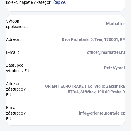
kolekci najdete v kategorii
Čepice
.
Výrobní
Marhatter
společnost
:
Adresa
:
Dvor Proletarki 5, Tver, 170001, RF
E-mail
:
office@marhatter.ru
Zástupce
Petr Vyoral
výrobce v EU
:
Adresa
ORIENT EUROTRADE s.r.o. Sídlo: Zakšínská
zástupce v
570/4, Střížkov, 190 00 Praha 9
EU
:
E-mail
zástupce v
info@orienteurotrade.cz
EU
: