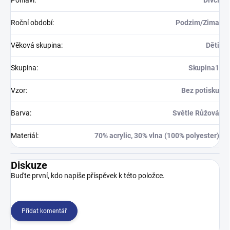
Pohlaví
:
Dívčí
Roční období
:
Podzim/Zima
Věková skupina
:
Děti
Skupina
:
Skupina1
Vzor
:
Bez potisku
Barva
:
Světle Růžová
Materiál
:
70% acrylic, 30% vlna (100% polyester)
Diskuze
Buďte první, kdo napíše příspěvek k této položce.
Přidat komentář