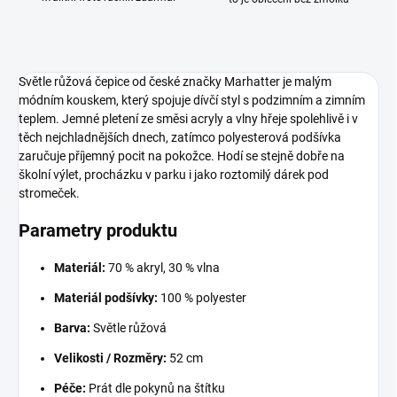
Světle růžová čepice od české značky Marhatter je malým
módním kouskem, který spojuje dívčí styl s podzimním a zimním
teplem. Jemné pletení ze směsi acrylу a vlny hřeje spolehlivě i v
těch nejchladnějších dnech, zatímco polyesterová podšívka
zaručuje příjemný pocit na pokožce. Hodí se stejně dobře na
školní výlet, procházku v parku i jako roztomilý dárek pod
stromeček.
Parametry produktu
Materiál:
70 % akryl, 30 % vlna
Materiál podšívky:
100 % polyester
Barva:
Světle růžová
Velikosti / Rozměry:
52 cm
Péče:
Prát dle pokynů na štítku