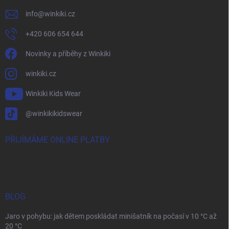
info
@
winkiki.cz
+420 606 654 644
Novinky a příběhy z Winkiki
winkiki.cz
Winkiki Kids Wear
@winkikikidswear
PŘIJÍMÁME ONLINE PLATBY
BLOG
Jaro v pohybu: jak dětem poskládat minišatník na počasí v 10 °C až
20 °C