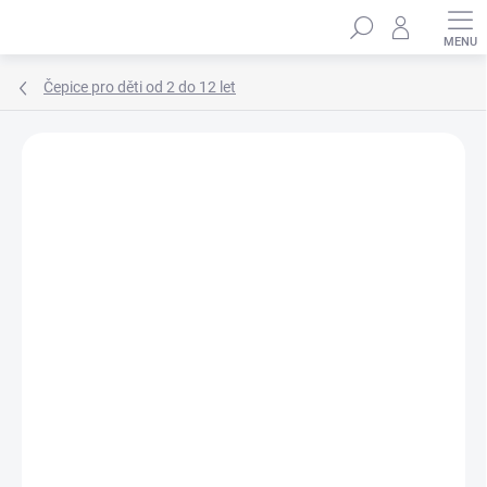
Přejít
Hledat
na
obsah
Čepice pro děti od 2 do 12 let
Podrobnosti hodnocení
Neohodnoceno
ZNAČKA:
MARHATTER