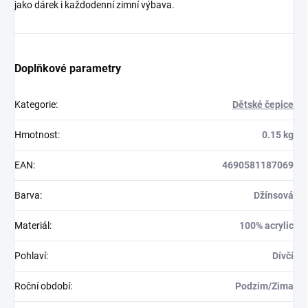
jako dárek i každodenní zimní výbava.
Doplňkové parametry
Kategorie
:
Dětské čepice
Hmotnost
:
0.15 kg
EAN
:
4690581187069
Barva
:
Džínsová
Materiál
:
100% acrylic
Pohlaví
:
Dívčí
Roční období
:
Podzim/Zima