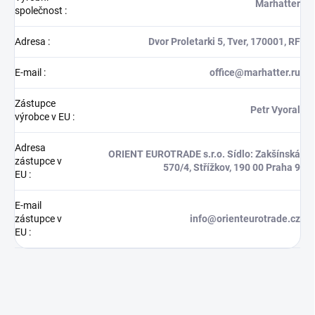
Marhatter
společnost
:
Adresa
:
Dvor Proletarki 5, Tver, 170001, RF
E-mail
:
office@marhatter.ru
Zástupce
Petr Vyoral
výrobce v EU
:
Adresa
ORIENT EUROTRADE s.r.o. Sídlo: Zakšínská
zástupce v
570/4, Střížkov, 190 00 Praha 9
EU
:
E-mail
zástupce v
info@orienteurotrade.cz
EU
: