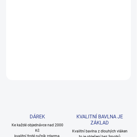
DORUČENÍ
−
+
Přidat do košíku
Měkké bavlněné povlečení s dinosaury pro kluky i teenagery. Satin
úprava zaručuje příjemný spánek, set přichází v dárkovém balení.
Provedení: bez potisku.
DETAILNÍ INFORMACE
ZEPTAT SE
HLÍDAT
DÁREK
KVALITNÍ BAVLNA JE
ZÁKLAD
Ke každé objednávce nad 2000
Kč
Kvalitní bavlna z dlouhých vláken
kvalitní froté ručník zdarma.
to je oblečení bez žmolků