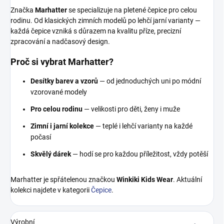
Značka
Marhatter
se specializuje na pletené čepice pro celou
rodinu. Od klasických zimních modelů po lehčí jarní varianty —
každá čepice vzniká s důrazem na kvalitu příze, precizní
zpracování a nadčasový design.
Proč si vybrat Marhatter?
Desítky barev a vzorů
— od jednoduchých uni po módní
vzorované modely
Pro celou rodinu
— velikosti pro děti, ženy i muže
Zimní i jarní kolekce
— teplé i lehčí varianty na každé
počasí
Skvělý dárek
— hodí se pro každou příležitost, vždy potěší
Marhatter je spřátelenou značkou
Winkiki Kids Wear
. Aktuální
kolekci najdete v kategorii
Čepice
.
Výrobní