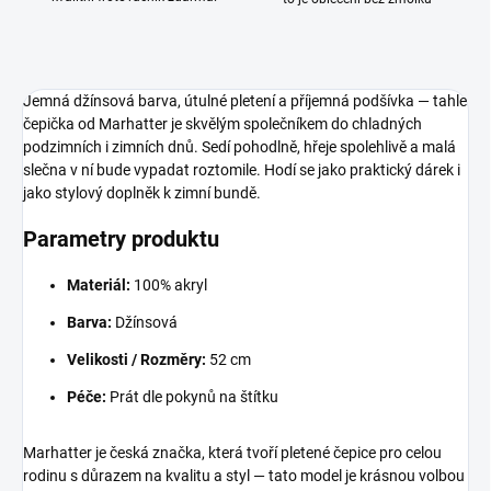
Jemná džínsová barva, útulné pletení a příjemná podšívka — tahle
čepička od Marhatter je skvělým společníkem do chladných
podzimních i zimních dnů. Sedí pohodlně, hřeje spolehlivě a malá
slečna v ní bude vypadat roztomile. Hodí se jako praktický dárek i
jako stylový doplněk k zimní bundě.
Parametry produktu
Materiál:
100% akryl
Barva:
Džínsová
Velikosti / Rozměry:
52 cm
Péče:
Prát dle pokynů na štítku
Marhatter je česká značka, která tvoří pletené čepice pro celou
rodinu s důrazem na kvalitu a styl — tato model je krásnou volbou