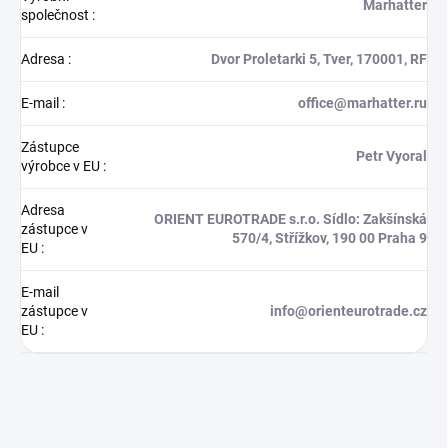
Marhatter
společnost
:
Adresa
:
Dvor Proletarki 5, Tver, 170001, RF
E-mail
:
office@marhatter.ru
Zástupce
Petr Vyoral
výrobce v EU
:
Adresa
ORIENT EUROTRADE s.r.o. Sídlo: Zakšínská
zástupce v
570/4, Střížkov, 190 00 Praha 9
EU
:
E-mail
zástupce v
info@orienteurotrade.cz
EU
: