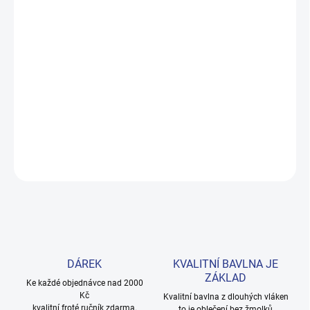
DORUČENÍ
−
+
Přidat do košíku
Měkké bavlněné povlečení s dinosaury pro kluky i teenagery. Satin
úprava zaručuje příjemný spánek, set přichází v dárkovém balení.
Provedení: bez potisku.
DETAILNÍ INFORMACE
ZEPTAT SE
HLÍDAT
DÁREK
KVALITNÍ BAVLNA JE
ZÁKLAD
Ke každé objednávce nad 2000
Kč
Kvalitní bavlna z dlouhých vláken
kvalitní froté ručník zdarma.
to je oblečení bez žmolků