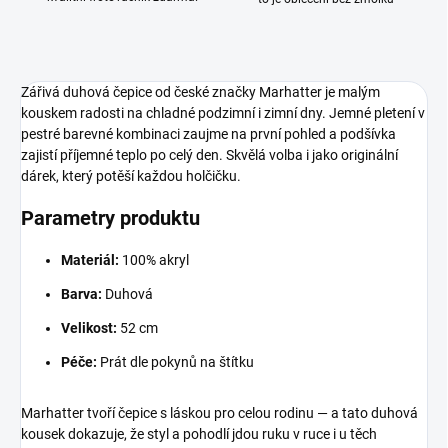
Zářivá duhová čepice od české značky Marhatter je malým
kouskem radosti na chladné podzimní i zimní dny. Jemné pletení v
pestré barevné kombinaci zaujme na první pohled a podšívka
zajistí příjemné teplo po celý den. Skvělá volba i jako originální
dárek, který potěší každou holčičku.
Parametry produktu
Materiál:
100% akryl
Barva:
Duhová
Velikost:
52 cm
Péče:
Prát dle pokynů na štítku
Marhatter tvoří čepice s láskou pro celou rodinu — a tato duhová
kousek dokazuje, že styl a pohodlí jdou ruku v ruce i u těch