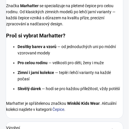
Značka
Marhatter
se specializuje na pletené čepice pro celou
rodinu. Od klasických zimních modelů po lehčí jarní varianty —
každá čepice vzniká s důrazem na kvalitu příze, precizní
zpracování a nadčasový design.
Proč si vybrat Marhatter?
Desítky barev a vzorů
— od jednoduchých uni po módní
vzorované modely
Pro celou rodinu
— velikosti pro děti, ženy i muže
Zimní i jarní kolekce
— teplé i lehčí varianty na každé
počasí
Skvělý dárek
— hodí se pro každou příležitost, vždy potěší
Marhatter je spřátelenou značkou
Winkiki Kids Wear
. Aktuální
kolekci najdete v kategorii
Čepice
.
Výrobní