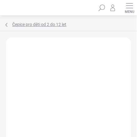
Přejít
Hledat
na
obsah
Čepice pro děti od 2 do 12 let
Podrobnosti hodnocení
Neohodnoceno
ZNAČKA:
MARHATTER