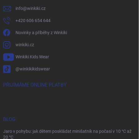
info
@
winkiki.cz
+420 606 654 644
Novinky a příběhy z Winkiki
winkiki.cz
Winkiki Kids Wear
@winkikikidswear
PŘIJÍMÁME ONLINE PLATBY
BLOG
Jaro v pohybu: jak dětem poskládat minišatník na počasí v 10 °C až
20 °C