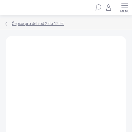
Přejít
Hledat
na
obsah
Čepice pro děti od 2 do 12 let
Podrobnosti hodnocení
Neohodnoceno
ZNAČKA:
MARHATTER