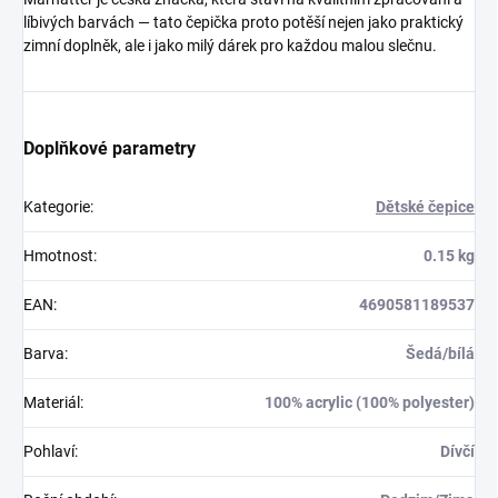
líbivých barvách — tato čepička proto potěší nejen jako praktický
zimní doplněk, ale i jako milý dárek pro každou malou slečnu.
Doplňkové parametry
Kategorie
:
Dětské čepice
Hmotnost
:
0.15 kg
EAN
:
4690581189537
Barva
:
Šedá/bílá
Materiál
:
100% acrylic (100% polyester)
Pohlaví
:
Dívčí