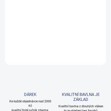
DORUČENÍ
−
+
Přidat do košíku
Měkké bavlněné povlečení s dinosaury pro kluky i teenagery. Satin
úprava zaručuje příjemný spánek, set přichází v dárkovém balení.
Provedení: bez potisku.
DETAILNÍ INFORMACE
ZEPTAT SE
HLÍDAT
DÁREK
KVALITNÍ BAVLNA JE
ZÁKLAD
Ke každé objednávce nad 2000
Kč
Kvalitní bavlna z dlouhých vláken
kvalitní froté ručník zdarma.
to je oblečení bez žmolků