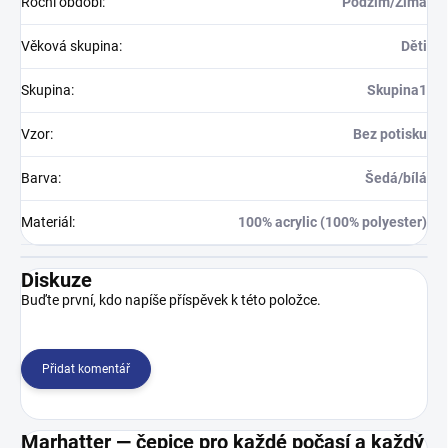
Roční období
:
Podzim/Zima
Věková skupina
:
Děti
Skupina
:
Skupina1
Vzor
:
Bez potisku
Barva
:
Šedá/bílá
Materiál
:
100% acrylic (100% polyester)
Diskuze
Buďte první, kdo napíše příspěvek k této položce.
Přidat komentář
Marhatter — čepice pro každé počasí a každý