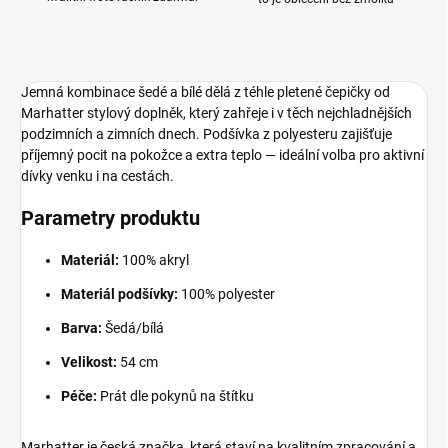
Jemná kombinace šedé a bílé dělá z téhle pletené čepičky od
Marhatter stylový doplněk, který zahřeje i v těch nejchladnějších
podzimních a zimních dnech. Podšívka z polyesteru zajišťuje
příjemný pocit na pokožce a extra teplo — ideální volba pro aktivní
dívky venku i na cestách.
Parametry produktu
Materiál:
100% akryl
Materiál podšívky:
100% polyester
Barva:
Šedá/bílá
Velikost:
54 cm
Péče:
Prát dle pokynů na štítku
Marhatter je česká značka, která staví na kvalitním zpracování a