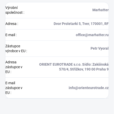
Výrobní
Marhatter
společnost
:
Adresa
:
Dvor Proletarki 5, Tver, 170001, RF
E-mail
:
office@marhatter.ru
Zástupce
Petr Vyoral
výrobce v EU
:
Adresa
ORIENT EUROTRADE s.r.o. Sídlo: Zakšínská
zástupce v
570/4, Střížkov, 190 00 Praha 9
EU
:
E-mail
zástupce v
info@orienteurotrade.cz
EU
: