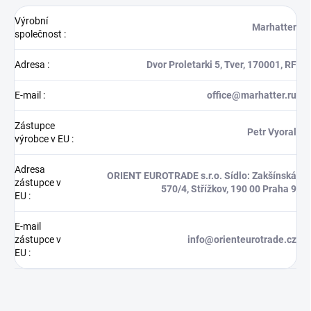
Výrobní
Marhatter
společnost
:
Adresa
:
Dvor Proletarki 5, Tver, 170001, RF
E-mail
:
office@marhatter.ru
Zástupce
Petr Vyoral
výrobce v EU
:
Adresa
ORIENT EUROTRADE s.r.o. Sídlo: Zakšínská
zástupce v
570/4, Střížkov, 190 00 Praha 9
EU
:
E-mail
zástupce v
info@orienteurotrade.cz
EU
: