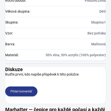
Roční období
:
Podzim/Zima
Věková skupina
:
Děti
Skupina
:
Skupina1
Vzor
:
Bez potisku
Barva
:
Malinová
Materiál
:
50% vlna, 50% acrylic (100% polyester)
Diskuze
Buďte první, kdo napíše příspěvek k této položce.
Přidat komentář
Marhatter — čepice pro každé počasí a každý