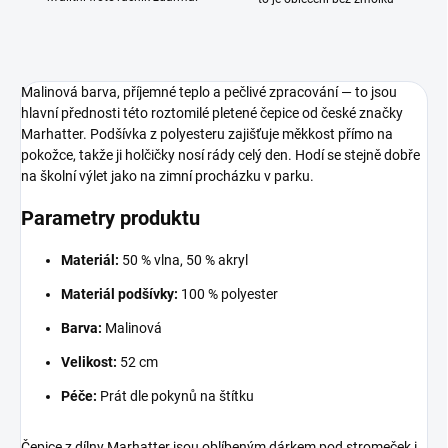
Malinová barva, příjemné teplo a pečlivé zpracování — to jsou
hlavní přednosti této roztomilé pletené čepice od české značky
Marhatter. Podšívka z polyesteru zajišťuje měkkost přímo na
pokožce, takže ji holčičky nosí rády celý den. Hodí se stejně dobře
na školní výlet jako na zimní procházku v parku.
Parametry produktu
Materiál:
50 % vlna, 50 % akryl
Materiál podšívky:
100 % polyester
Barva:
Malinová
Velikost:
52 cm
Péče:
Prát dle pokynů na štítku
Čepice z dílny Marhatter jsou oblíbeným dárkem pod stromeček i