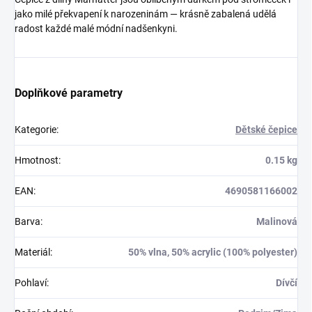
jako milé překvapení k narozeninám — krásně zabalená udělá
radost každé malé módní nadšenkyni.
Doplňkové parametry
Kategorie
:
Dětské čepice
Hmotnost
:
0.15 kg
EAN
:
4690581166002
Barva
:
Malinová
Materiál
:
50% vlna, 50% acrylic (100% polyester)
Pohlaví
:
Dívčí