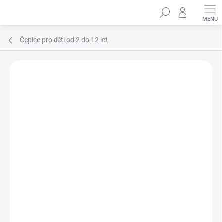
Přejít
Hledat
na
obsah
Čepice pro děti od 2 do 12 let
Podrobnosti hodnocení
Neohodnoceno
ZNAČKA:
MARHATTER