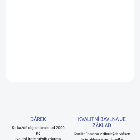
DORUČENÍ
−
+
Přidat do košíku
Měkké bavlněné povlečení s dinosaury pro kluky i teenagery. Satin
úprava zaručuje příjemný spánek, set přichází v dárkovém balení.
Provedení: bez potisku.
DETAILNÍ INFORMACE
ZEPTAT SE
HLÍDAT
DÁREK
KVALITNÍ BAVLNA JE
ZÁKLAD
Ke každé objednávce nad 2000
Kč
Kvalitní bavlna z dlouhých vláken
kvalitní froté ručník zdarma.
to je oblečení bez žmolků