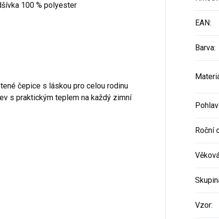
dšívka 100 % polyester
EAN
:
Barva
:
Materi
etené čepice s láskou pro celou rodinu
rev s praktickým teplem na každý zimní
Pohlav
Roční 
Věková
Skupin
Vzor
: