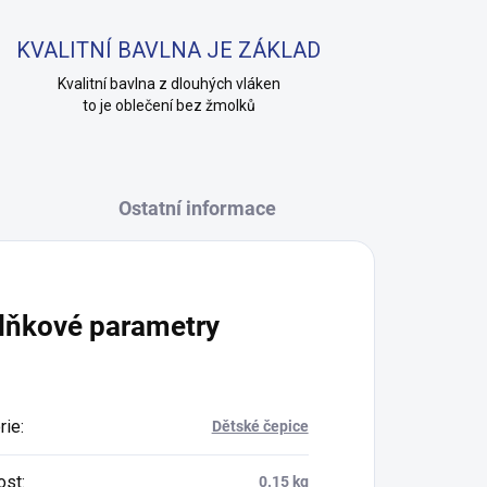
KVALITNÍ BAVLNA JE ZÁKLAD
Kvalitní bavlna z dlouhých vláken
to je oblečení bez žmolků
Ostatní informace
lňkové parametry
rie
:
Dětské čepice
ost
:
0.15 kg