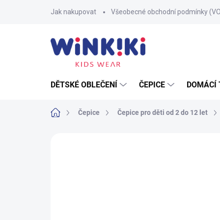
Přejít
Jak nakupovat
Všeobecné obchodní podmínky (V
na
obsah
DĚTSKÉ OBLEČENÍ
ČEPICE
DOMÁCÍ 
Domů
Čepice
Čepice pro děti od 2 do 12 let
Neohodnoceno
Podrobnosti hodnoce