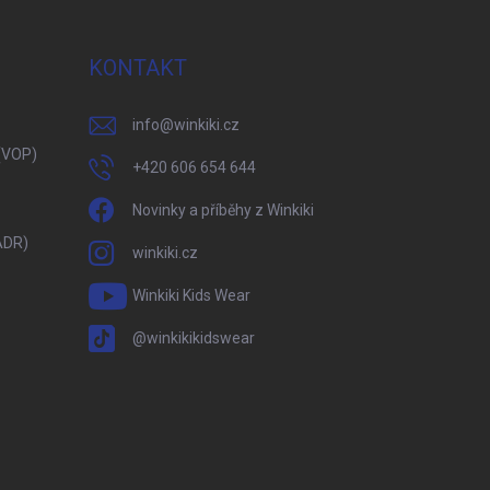
KONTAKT
info
@
winkiki.cz
(VOP)
+420 606 654 644
Novinky a příběhy z Winkiki
ADR)
winkiki.cz
Winkiki Kids Wear
@winkikikidswear