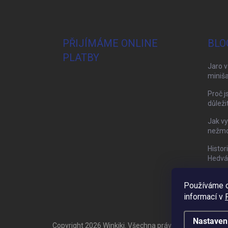
PŘIJÍMÁME ONLINE
BLO
PLATBY
Jaro v
miniša
Proč j
důleži
Jak vy
nežmol
Histor
Hedvá
Používáme c
informací v
Nastaven
Copyright 2026
Winkiki
. Všechna práva vyhrazena.
Upra