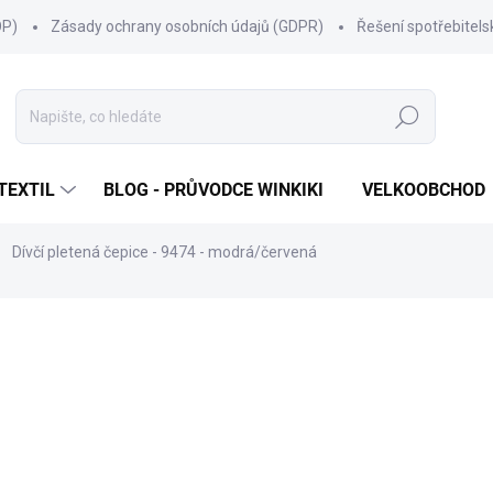
OP)
Zásady ochrany osobních údajů (GDPR)
Řešení spotřebitel
Hledat
TEXTIL
BLOG - PRŮVODCE WINKIKI
VELKOOBCHOD
Dívčí pletená čepice - 9474 - modrá/červená
ní
ZNAČKA:
MARHATTER
393 Kč
Měrná
SKLADEM
(52 KS)
cena:
MŮŽEME DORUČIT DO:
11.8.2