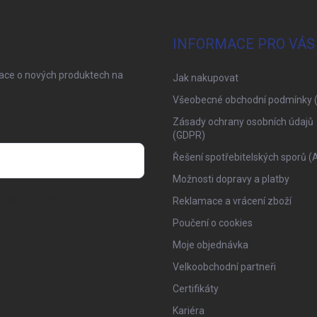
INFORMACE PRO VÁS
mace o nových produktech na
Jak nakupovat
Všeobecné obchodní podmínky 
Zásady ochrany osobních údajů
(GDPR)
Řešení spotřebitelských sporů (
Možnosti dopravy a platby
osobních údajů
Reklamace a vrácení zboží
Poučení o cookies
Moje objednávka
Velkoobchodní partneři
Certifikáty
Kariéra