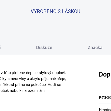
VYROBENO S LÁSKOU
í
Diskuze
Značka
z této pletené čepice stylový doplněk
Dop
íky směsi vlny a akrylu příjemně hřeje,
 měkkost přímo na pokožce. Hodí se
omeček nebo k narozeninám.
Katego
Hmotn