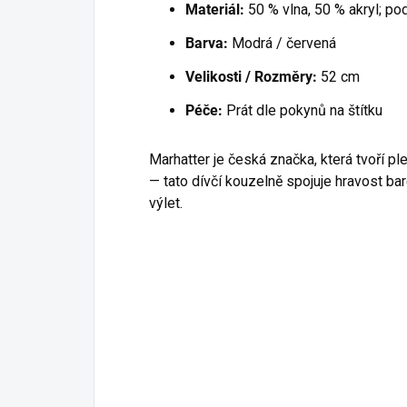
Materiál:
50 % vlna, 50 % akryl; po
Barva:
Modrá / červená
Velikosti / Rozměry:
52 cm
Péče:
Prát dle pokynů na štítku
Marhatter je česká značka, která tvoří pl
— tato dívčí kouzelně spojuje hravost ba
výlet.