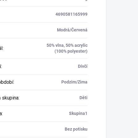
4690581165999
Modrá/Červená
50% vlna, 50% acrylic
ál
:
(100% polyester)
í
:
Dívčí
období
:
Podzim/Zima
 skupina
:
Děti
a
:
Skupina1
Bez potisku