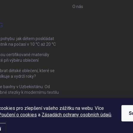
O nás
G
 pohybu: jak dětem poskládat
tník na počasí v 10 °C až 20 °C
sou certifikované materiály
té při výběru oblečení
brat dětské oblečení, které se
kuje a vydrží roky?
ie bavlny v Uzbekistánu: Od
bné stezky k modernímu textilu
ookies pro zlepšení vašeho zážitku na webu. Více
Mamazone |
Allegro.cz
| Řešení sporů on-line
S
Poučení o cookies
a
Zásadách ochrany osobních údajů
.
í
vit nastavení cookies