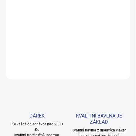
DORUČENÍ
−
+
Přidat do košíku
Měkké bavlněné povlečení s dinosaury pro kluky i teenagery. Satin
úprava zaručuje příjemný spánek, set přichází v dárkovém balení.
Provedení: bez potisku.
DETAILNÍ INFORMACE
ZEPTAT SE
HLÍDAT
DÁREK
KVALITNÍ BAVLNA JE
ZÁKLAD
Ke každé objednávce nad 2000
Kč
Kvalitní bavlna z dlouhých vláken
kvalitní froté ručník zdarma.
to je oblečení bez žmolků