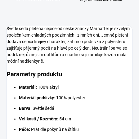
Světle šedá pletená čepice od české značky Marhatter je skvělým
společníkem chladných podzimních i zimních dní. Jemné pletení
dodává čepici hřejivý charakter, zatímco podšívka z polyesteru
zajišťuje příjemný pocit na hlavě po celý den. Neutrální barva se
hodí k nejrůznějším outfitům a snadno si ji zamiluje každá malá
módní nadšenkyně.
Parametry produktu
Materiál:
100% akryl
Materiál podšívky:
100% polyester
Barva:
Světle šedá
Velikosti / Rozměry:
54 cm
Péče:
Prát dle pokynů na štítku