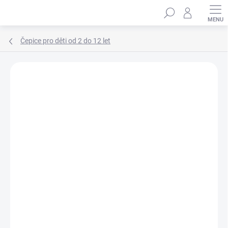
Přejít
Hledat
na
obsah
Čepice pro děti od 2 do 12 let
Podrobnosti hodnocení
Neohodnoceno
ZNAČKA:
MARHATTER