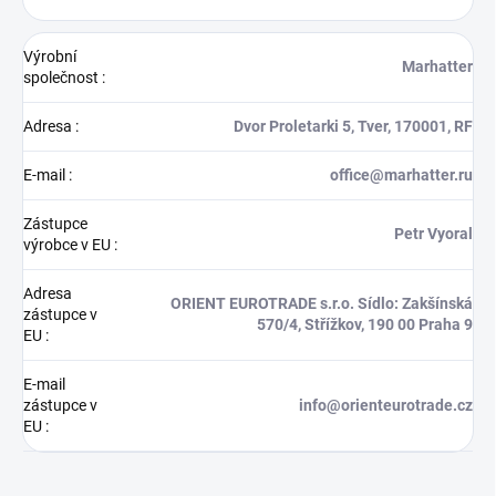
Výrobní
Marhatter
společnost
:
Adresa
:
Dvor Proletarki 5, Tver, 170001, RF
E-mail
:
office@marhatter.ru
Zástupce
Petr Vyoral
výrobce v EU
:
Adresa
ORIENT EUROTRADE s.r.o. Sídlo: Zakšínská
zástupce v
570/4, Střížkov, 190 00 Praha 9
EU
:
E-mail
zástupce v
info@orienteurotrade.cz
EU
: