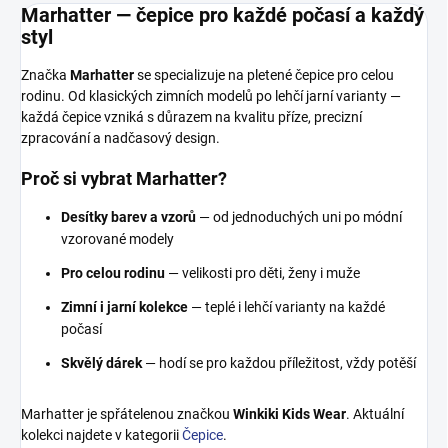
Marhatter — čepice pro každé počasí a každý
styl
Značka
Marhatter
se specializuje na pletené čepice pro celou
rodinu. Od klasických zimních modelů po lehčí jarní varianty —
každá čepice vzniká s důrazem na kvalitu příze, precizní
zpracování a nadčasový design.
Proč si vybrat Marhatter?
Desítky barev a vzorů
— od jednoduchých uni po módní
vzorované modely
Pro celou rodinu
— velikosti pro děti, ženy i muže
Zimní i jarní kolekce
— teplé i lehčí varianty na každé
počasí
Skvělý dárek
— hodí se pro každou příležitost, vždy potěší
Marhatter je spřátelenou značkou
Winkiki Kids Wear
. Aktuální
kolekci najdete v kategorii
Čepice
.