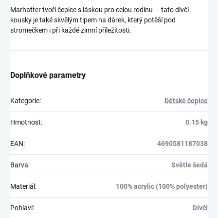
Marhatter tvoří čepice s láskou pro celou rodinu — tato dívčí
kousky je také skvělým tipem na dárek, který potěší pod
stromečkem i při každé zimní příležitosti.
Doplňkové parametry
Kategorie
:
Dětské čepice
Hmotnost
:
0.15 kg
EAN
:
4690581187038
Barva
:
Světle šedá
Materiál
:
100% acrylic (100% polyester)
Pohlaví
:
Dívčí