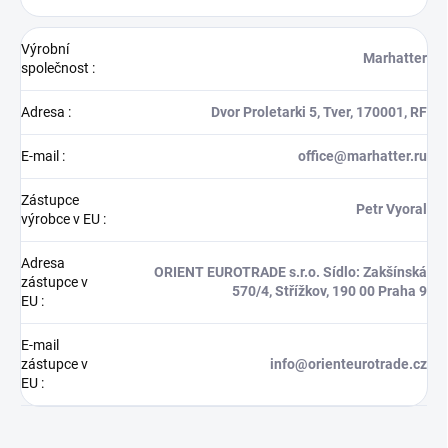
Výrobní
Marhatter
společnost
:
Adresa
:
Dvor Proletarki 5, Tver, 170001, RF
E-mail
:
office@marhatter.ru
Zástupce
Petr Vyoral
výrobce v EU
:
Adresa
ORIENT EUROTRADE s.r.o. Sídlo: Zakšínská
zástupce v
570/4, Střížkov, 190 00 Praha 9
EU
:
E-mail
zástupce v
info@orienteurotrade.cz
EU
: