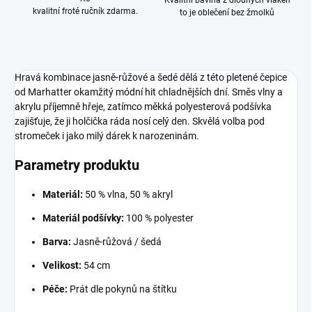
Kvalitní bavlna z dlouhých vláken
kvalitní froté ručník zdarma.
to je oblečení bez žmolků
Hravá kombinace jasně-růžové a šedé dělá z této pletené čepice
od Marhatter okamžitý módní hit chladnějších dní. Směs vlny a
akrylu příjemně hřeje, zatímco měkká polyesterová podšívka
zajišťuje, že ji holčička ráda nosí celý den. Skvělá volba pod
stromeček i jako milý dárek k narozeninám.
Parametry produktu
Materiál:
50 % vlna, 50 % akryl
Materiál podšívky:
100 % polyester
Barva:
Jasně-růžová / šedá
Velikost:
54 cm
Péče:
Prát dle pokynů na štítku