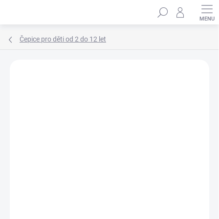
Přejít
Hledat
na
obsah
Čepice pro děti od 2 do 12 let
Podrobnosti hodnocení
Neohodnoceno
ZNAČKA:
MARHATTER