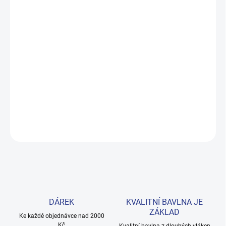
MOŽNOSTI
DORUČENÍ
−
+
Přidat do košíku
Měkké bavlněné povlečení s dinosaury pro kluky i teenagery. Satin
úprava zaručuje příjemný spánek, set přichází v dárkovém balení.
Provedení: bez potisku.
DETAILNÍ INFORMACE
ZEPTAT SE
HLÍDAT
DÁREK
KVALITNÍ BAVLNA JE
ZÁKLAD
Ke každé objednávce nad 2000
Kč