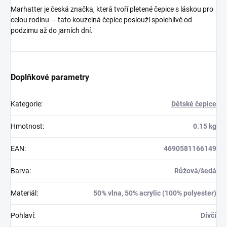
Marhatter je česká značka, která tvoří pletené čepice s láskou pro
celou rodinu — tato kouzelná čepice poslouží spolehlivě od
podzimu až do jarních dní.
Doplňkové parametry
Kategorie
:
Dětské čepice
Hmotnost
:
0.15 kg
EAN
:
4690581166149
Barva
:
Růžová/šedá
Materiál
:
50% vlna, 50% acrylic (100% polyester)
Pohlaví
:
Dívčí