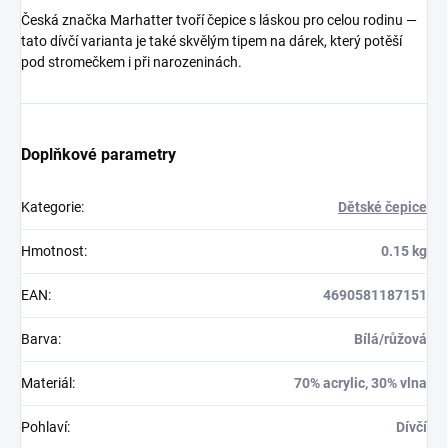
Česká značka Marhatter tvoří čepice s láskou pro celou rodinu —
tato dívčí varianta je také skvělým tipem na dárek, který potěší
pod stromečkem i při narozeninách.
Doplňkové parametry
Kategorie
:
Dětské čepice
Hmotnost
:
0.15 kg
EAN
:
4690581187151
Barva
:
Bílá/růžová
Materiál
:
70% acrylic, 30% vlna
Pohlaví
:
Dívčí