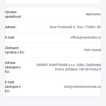
Výrobní
Marhatter
společnost
:
Adresa
:
Dvor Proletarki 5, Tver, 170001, RF
E-mail
:
office@marhatter.ru
Zástupce
Petr Vyoral
výrobce v EU
:
Adresa
ORIENT EUROTRADE s.r.o. Sídlo: Zakšínská
zástupce v
570/4, Střížkov, 190 00 Praha 9
EU
:
E-mail
zástupce v
info@orienteurotrade.cz
EU
: