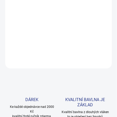
DORUČENÍ
−
+
Přidat do košíku
Měkké bavlněné povlečení s dinosaury pro kluky i teenagery. Satin
úprava zaručuje příjemný spánek, set přichází v dárkovém balení.
Provedení: bez potisku.
DETAILNÍ INFORMACE
ZEPTAT SE
HLÍDAT
DÁREK
KVALITNÍ BAVLNA JE
ZÁKLAD
Ke každé objednávce nad 2000
Kč
Kvalitní bavlna z dlouhých vláken
kvalitní froté ručník zdarma.
to je oblečení bez žmolků