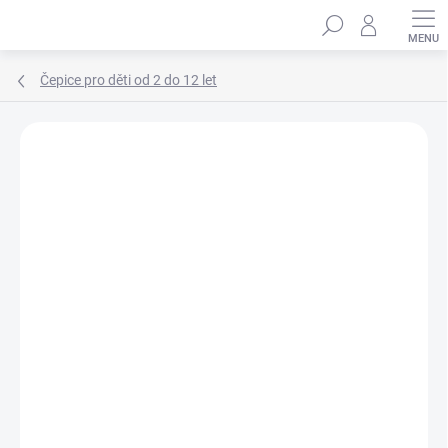
Přejít
Hledat
na
obsah
Čepice pro děti od 2 do 12 let
Podrobnosti hodnocení
Neohodnoceno
ZNAČKA:
MARHATTER