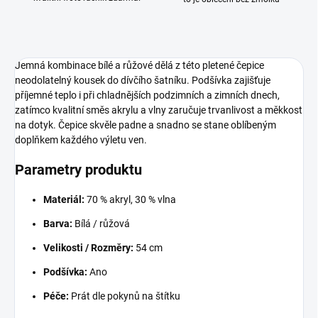
Jemná kombinace bílé a růžové dělá z této pletené čepice
neodolatelný kousek do dívčího šatníku. Podšívka zajišťuje
příjemné teplo i při chladnějších podzimních a zimních dnech,
zatímco kvalitní směs akrylu a vlny zaručuje trvanlivost a měkkost
na dotyk. Čepice skvěle padne a snadno se stane oblíbeným
doplňkem každého výletu ven.
Parametry produktu
Materiál:
70 % akryl, 30 % vlna
Barva:
Bílá / růžová
Velikosti / Rozměry:
54 cm
Podšívka:
Ano
Péče:
Prát dle pokynů na štítku