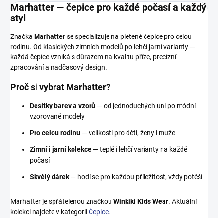
Marhatter — čepice pro každé počasí a každý
styl
Značka
Marhatter
se specializuje na pletené čepice pro celou
rodinu. Od klasických zimních modelů po lehčí jarní varianty —
každá čepice vzniká s důrazem na kvalitu příze, precizní
zpracování a nadčasový design.
Proč si vybrat Marhatter?
Desítky barev a vzorů
— od jednoduchých uni po módní
vzorované modely
Pro celou rodinu
— velikosti pro děti, ženy i muže
Zimní i jarní kolekce
— teplé i lehčí varianty na každé
počasí
Skvělý dárek
— hodí se pro každou příležitost, vždy potěší
Marhatter je spřátelenou značkou
Winkiki Kids Wear
. Aktuální
kolekci najdete v kategorii
Čepice
.