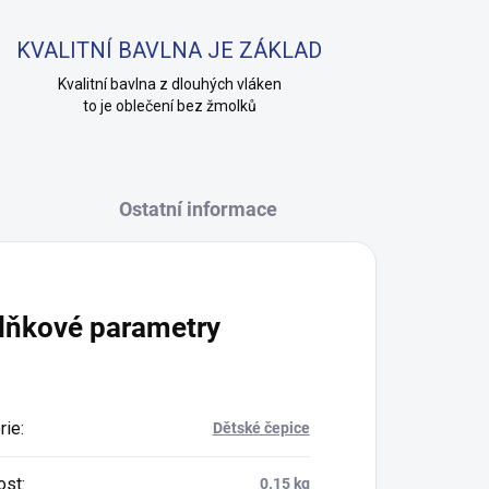
KVALITNÍ BAVLNA JE ZÁKLAD
Kvalitní bavlna z dlouhých vláken
to je oblečení bez žmolků
Ostatní informace
lňkové parametry
rie
:
Dětské čepice
ost
:
0.15 kg