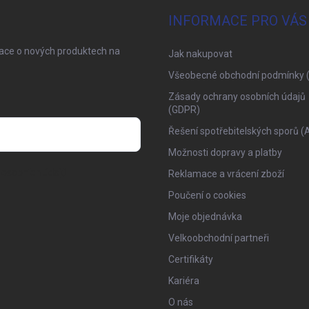
INFORMACE PRO VÁS
mace o nových produktech na
Jak nakupovat
Všeobecné obchodní podmínky 
Zásady ochrany osobních údajů
(GDPR)
Řešení spotřebitelských sporů (
Možnosti dopravy a platby
osobních údajů
Reklamace a vrácení zboží
Poučení o cookies
Moje objednávka
Velkoobchodní partneři
Certifikáty
Kariéra
O nás