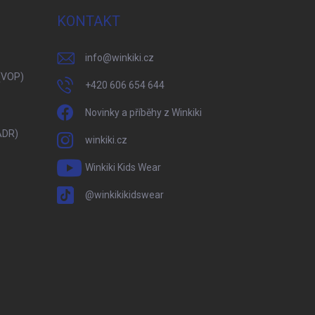
KONTAKT
info
@
winkiki.cz
(VOP)
+420 606 654 644
Novinky a příběhy z Winkiki
ADR)
winkiki.cz
Winkiki Kids Wear
@winkikikidswear