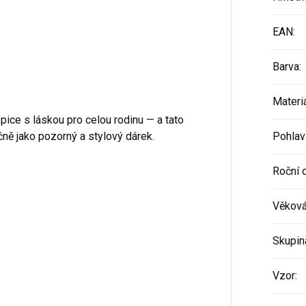
EAN
:
Barva
:
Materi
pice s láskou pro celou rodinu — a tato
ně jako pozorný a stylový dárek.
Pohlav
Roční 
Věková
Skupin
Vzor
: