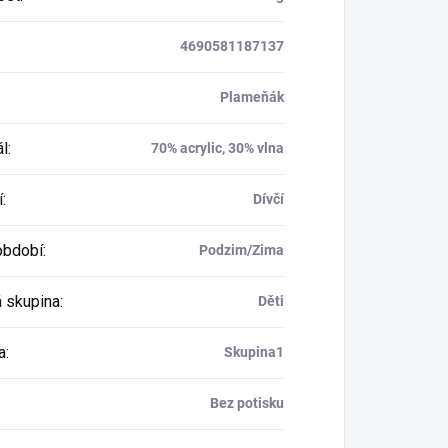
4690581187137
Plameňák
ál
:
70% acrylic, 30% vlna
í
:
Dívčí
období
:
Podzim/Zima
 skupina
:
Děti
a
:
Skupina1
Bez potisku