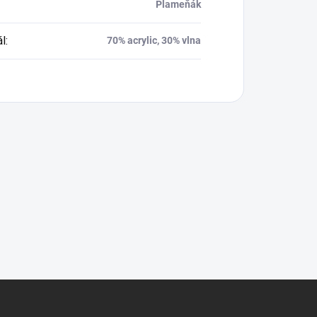
Plameňák
ál
:
70% acrylic, 30% vlna