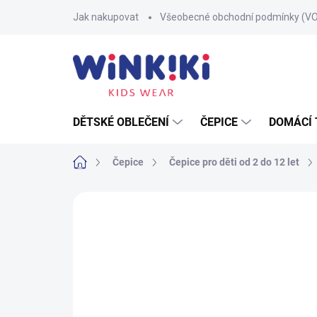
Přejít
Jak nakupovat
Všeobecné obchodní podmínky (V
na
obsah
DĚTSKÉ OBLEČENÍ
ČEPICE
DOMÁCÍ 
Domů
Čepice
Čepice pro děti od 2 do 12 let
Neohodnoceno
Podrobnosti hodnoce