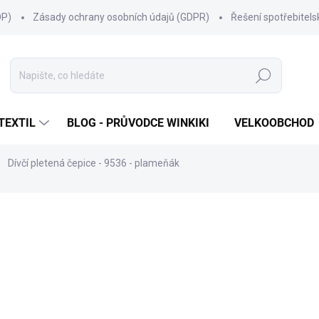
OP)
Zásady ochrany osobních údajů (GDPR)
Řešení spotřebitel
Hledat
TEXTIL
BLOG - PRŮVODCE WINKIKI
VELKOOBCHOD
Dívčí pletená čepice - 9536 - plameňák
ní
ZNAČKA:
MARHATTER
288 Kč
Měrná
SKLADEM
(80 KS)
cena:
MŮŽEME DORUČIT DO:
11.8.2