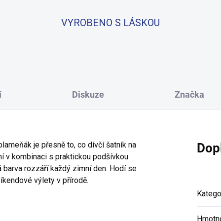
VYROBENO S LÁSKOU
í
Diskuze
Značka
lameňák je přesně to, co dívčí šatník na
Dop
í v kombinaci s praktickou podšívkou
vá barva rozzáří každý zimní den. Hodí se
íkendové výlety v přírodě.
Katego
Hmotn