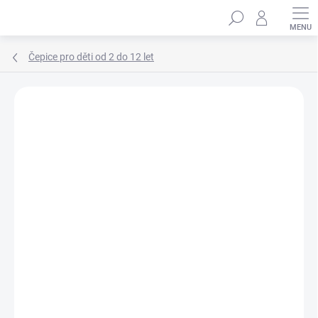
Přejít
Hledat
na
obsah
Čepice pro děti od 2 do 12 let
Podrobnosti hodnocení
Neohodnoceno
ZNAČKA:
MARHATTER