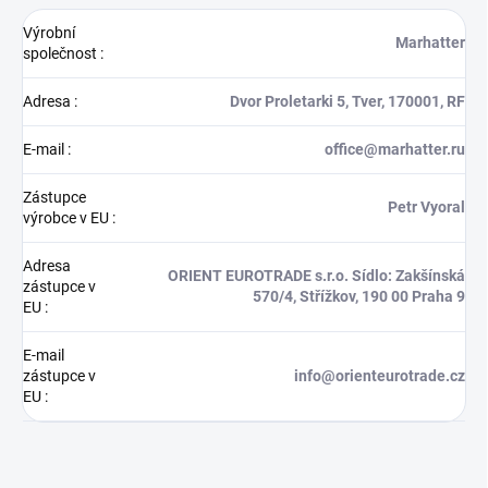
Výrobní
Marhatter
společnost
:
Adresa
:
Dvor Proletarki 5, Tver, 170001, RF
E-mail
:
office@marhatter.ru
Zástupce
Petr Vyoral
výrobce v EU
:
Adresa
ORIENT EUROTRADE s.r.o. Sídlo: Zakšínská
zástupce v
570/4, Střížkov, 190 00 Praha 9
EU
:
E-mail
zástupce v
info@orienteurotrade.cz
EU
: