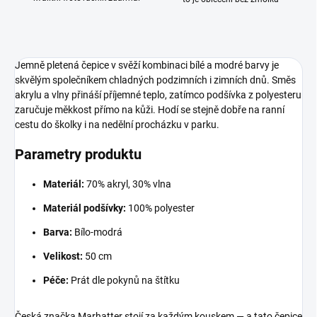
Jemně pletená čepice v svěží kombinaci bílé a modré barvy je
skvělým společníkem chladných podzimních i zimních dnů. Směs
akrylu a vlny přináší příjemné teplo, zatímco podšívka z polyesteru
zaručuje měkkost přímo na kůži. Hodí se stejně dobře na ranní
cestu do školky i na nedělní procházku v parku.
Parametry produktu
Materiál:
70% akryl, 30% vlna
Materiál podšívky:
100% polyester
Barva:
Bílo-modrá
Velikost:
50 cm
Péče:
Prát dle pokynů na štítku
Česká značka Marhatter stojí za každým kouskem — a tato čepice