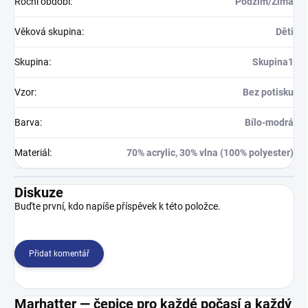
Roční období
:
Podzim/Zima
Věková skupina
:
Děti
Skupina
:
Skupina1
Vzor
:
Bez potisku
Barva
:
Bílo-modrá
Materiál
:
70% acrylic, 30% vlna (100% polyester)
Diskuze
Buďte první, kdo napíše příspěvek k této položce.
Přidat komentář
Marhatter — čepice pro každé počasí a každý