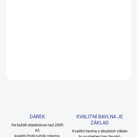
DORUČENÍ
−
+
Přidat do košíku
Měkké bavlněné povlečení s dinosaury pro kluky i teenagery. Satin
úprava zaručuje příjemný spánek, set přichází v dárkovém balení.
Provedení: bez potisku.
DETAILNÍ INFORMACE
ZEPTAT SE
HLÍDAT
DÁREK
KVALITNÍ BAVLNA JE
ZÁKLAD
Ke každé objednávce nad 2000
Kč
Kvalitní bavlna z dlouhých vláken
kvalitní froté ručník zdarma.
to je oblečení bez žmolků