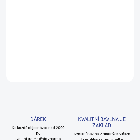
DORUČENÍ
−
+
Přidat do košíku
Měkké bavlněné povlečení s dinosaury pro kluky i teenagery. Satin
úprava zaručuje příjemný spánek, set přichází v dárkovém balení.
Provedení: bez potisku.
DETAILNÍ INFORMACE
ZEPTAT SE
HLÍDAT
DÁREK
KVALITNÍ BAVLNA JE
ZÁKLAD
Ke každé objednávce nad 2000
Kč
Kvalitní bavlna z dlouhých vláken
kvalitní froté ručník zdarma.
to je oblečení bez žmolků