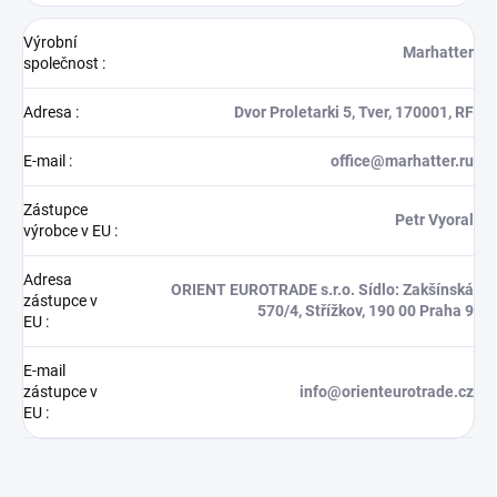
Výrobní
Marhatter
společnost
:
Adresa
:
Dvor Proletarki 5, Tver, 170001, RF
E-mail
:
office@marhatter.ru
Zástupce
Petr Vyoral
výrobce v EU
:
Adresa
ORIENT EUROTRADE s.r.o. Sídlo: Zakšínská
zástupce v
570/4, Střížkov, 190 00 Praha 9
EU
:
E-mail
zástupce v
info@orienteurotrade.cz
EU
: