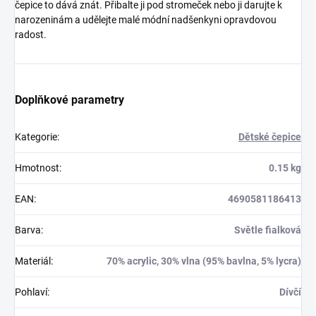
čepice to dává znát. Přibalte ji pod stromeček nebo ji darujte k
narozeninám a udělejte malé módní nadšenkyni opravdovou
radost.
Doplňkové parametry
Kategorie
:
Dětské čepice
Hmotnost
:
0.15 kg
EAN
:
4690581186413
Barva
:
Světle fialková
Materiál
:
70% acrylic, 30% vlna (95% bavlna, 5% lycra)
Pohlaví
:
Dívčí