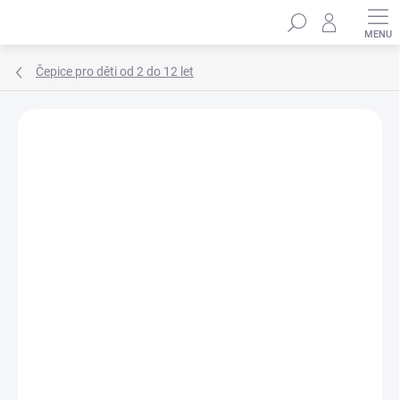
Přejít
Hledat
na
obsah
Čepice pro děti od 2 do 12 let
Podrobnosti hodnocení
Neohodnoceno
ZNAČKA:
MARHATTER