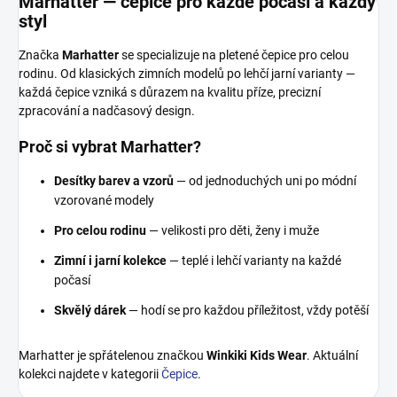
Marhatter — čepice pro každé počasí a každý
styl
Značka
Marhatter
se specializuje na pletené čepice pro celou
rodinu. Od klasických zimních modelů po lehčí jarní varianty —
každá čepice vzniká s důrazem na kvalitu příze, precizní
zpracování a nadčasový design.
Proč si vybrat Marhatter?
Desítky barev a vzorů
— od jednoduchých uni po módní
vzorované modely
Pro celou rodinu
— velikosti pro děti, ženy i muže
Zimní i jarní kolekce
— teplé i lehčí varianty na každé
počasí
Skvělý dárek
— hodí se pro každou příležitost, vždy potěší
Marhatter je spřátelenou značkou
Winkiki Kids Wear
. Aktuální
kolekci najdete v kategorii
Čepice
.