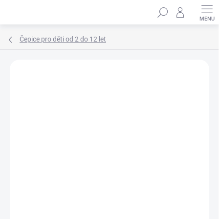
Přejít
Hledat
na
obsah
Čepice pro děti od 2 do 12 let
Podrobnosti hodnocení
Neohodnoceno
ZNAČKA:
MARHATTER