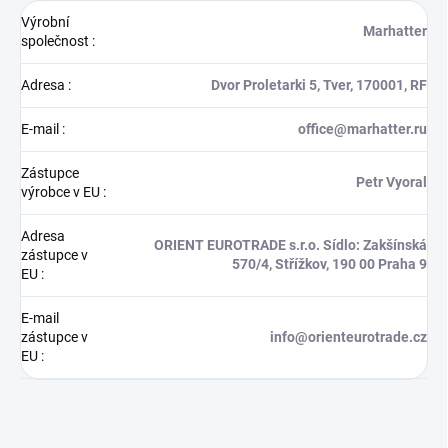
Výrobní
Marhatter
společnost
:
Adresa
:
Dvor Proletarki 5, Tver, 170001, RF
E-mail
:
office@marhatter.ru
Zástupce
Petr Vyoral
výrobce v EU
:
Adresa
ORIENT EUROTRADE s.r.o. Sídlo: Zakšínská
zástupce v
570/4, Střížkov, 190 00 Praha 9
EU
:
E-mail
zástupce v
info@orienteurotrade.cz
EU
: