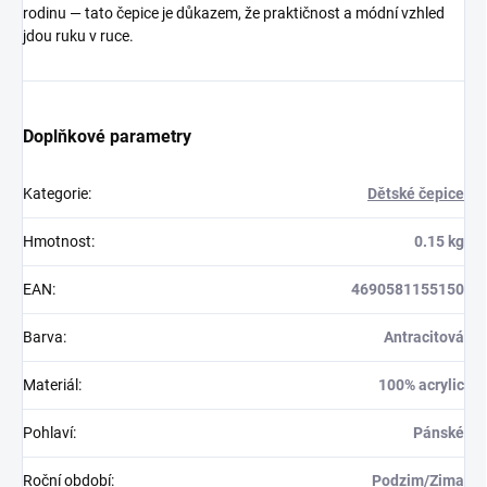
rodinu — tato čepice je důkazem, že praktičnost a módní vzhled
jdou ruku v ruce.
Doplňkové parametry
Kategorie
:
Dětské čepice
Hmotnost
:
0.15 kg
EAN
:
4690581155150
Barva
:
Antracitová
Materiál
:
100% acrylic
Pohlaví
:
Pánské
Roční období
:
Podzim/Zima