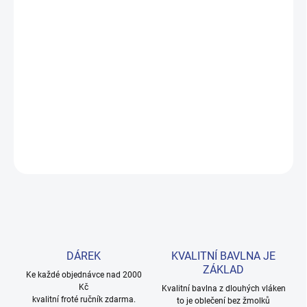
DORUČENÍ
−
+
Přidat do košíku
Měkké bavlněné povlečení s dinosaury pro kluky i teenagery. Satin
úprava zaručuje příjemný spánek, set přichází v dárkovém balení.
Provedení: bez potisku.
DETAILNÍ INFORMACE
ZEPTAT SE
HLÍDAT
DÁREK
KVALITNÍ BAVLNA JE
ZÁKLAD
Ke každé objednávce nad 2000
Kč
Kvalitní bavlna z dlouhých vláken
kvalitní froté ručník zdarma.
to je oblečení bez žmolků