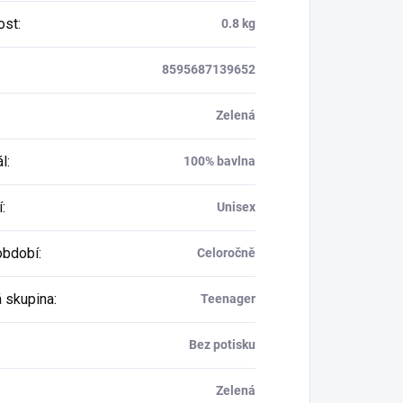
ost
:
0.8 kg
8595687139652
Zelená
ál
:
100% bavlna
í
:
Unisex
období
:
Celoročně
 skupina
:
Teenager
Bez potisku
Zelená