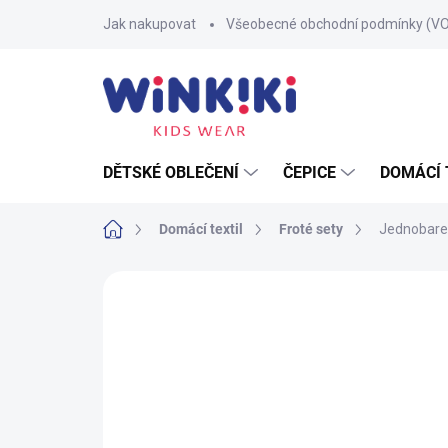
Přejít
Jak nakupovat
Všeobecné obchodní podmínky (V
na
obsah
DĚTSKÉ OBLEČENÍ
ČEPICE
DOMÁCÍ 
Domů
Domácí textil
Froté sety
Jednobarev
Neohodnoceno
Podrobnosti hodnoce
100% BAVLNA