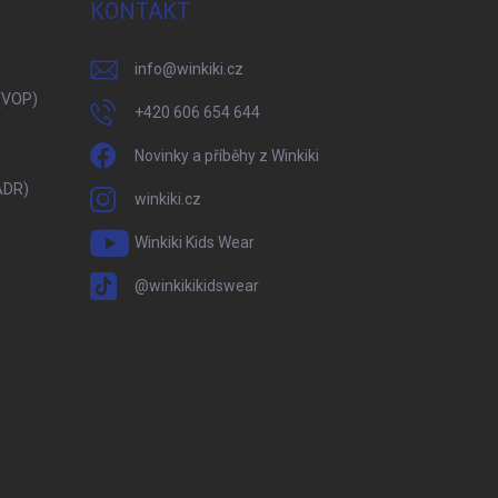
KONTAKT
info
@
winkiki.cz
(VOP)
+420 606 654 644
Novinky a příběhy z Winkiki
ADR)
winkiki.cz
Winkiki Kids Wear
@winkikikidswear