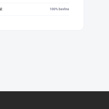
ál
:
100% bavlna