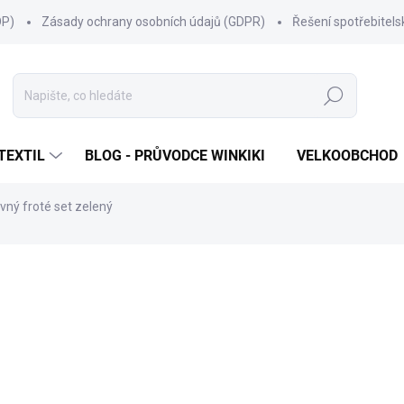
OP)
Zásady ochrany osobních údajů (GDPR)
Řešení spotřebitel
Hledat
TEXTIL
BLOG - PRŮVODCE WINKIKI
VELKOOBCHOD
ný froté set zelený
ní
ZNAČKA:
FRUTTO-ROSSO
389 Kč
Měrná
SKLADEM
(7 KS)
cena:
MŮŽEME DORUČIT DO:
11.8.2