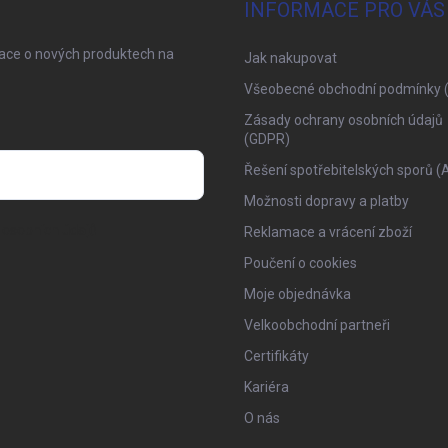
INFORMACE PRO VÁS
mace o nových produktech na
Jak nakupovat
Všeobecné obchodní podmínky 
Zásady ochrany osobních údajů
(GDPR)
Řešení spotřebitelských sporů (
Možnosti dopravy a platby
osobních údajů
Reklamace a vrácení zboží
Poučení o cookies
Moje objednávka
Velkoobchodní partneři
Certifikáty
Kariéra
O nás