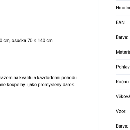
Hmotn
EAN
:
Barva
:
0 cm, osuška 70 × 140 cm
Materi
Pohlav
ůrazem na kvalitu a každodenní pohodu
Roční 
nné koupelny i jako promyšlený dárek.
Věková
Vzor
:
Barva
: