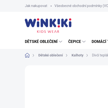
Přejít
Jak nakupovat
Všeobecné obchodní podmínky (V
na
obsah
DĚTSKÉ OBLEČENÍ
ČEPICE
DOMÁCÍ 
Domů
Dětské oblečení
Kalhoty
Dívčí tepl
Neohodnoceno
Podrobnosti hodnoce
100% BAVLNA