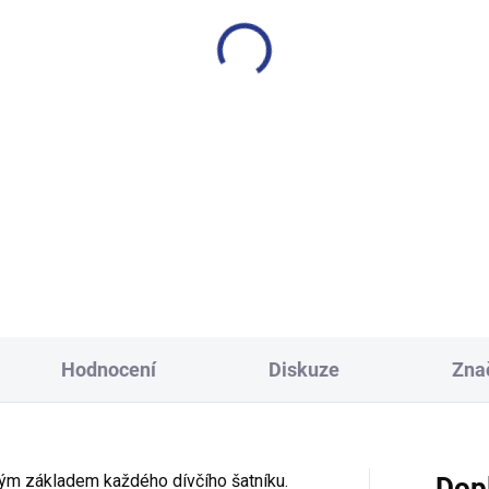
SKLADEM
S
(19 KS)
ecké tričko Skate Monster -
Chlapecké tričko Hawaii - 
oranžová
249 Kč
249 Kč
98
104
110
116
134
140
146
152
Hodnocení
Diskuze
Zna
lým základem každého dívčího šatníku.
Dop