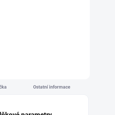
KLADEM
(8 KS)
zelená
122
čka
Ostatní informace
lňkové parametry