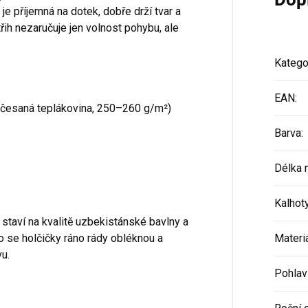
je příjemná na dotek, dobře drží tvar a
třih nezaručuje jen volnost pohybu, ale
Katego
EAN
:
ečesaná teplákovina, 250–260 g/m²)
Barva
:
Délka 
Kalhot
 staví na kvalitě uzbekistánské bavlny a
 se holčičky ráno rády obléknou a
Materi
u.
Pohlav