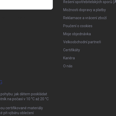
Řešení spotřebitelských sporů (
Možnosti dopravy a platby
osobních údajů
Reklamace a vrácení zboží
Poučení o cookies
Moje objednávka
Velkoobchodní partneři
Certifikáty
Kariéra
O nás
G
 pohybu: jak dětem poskládat
tník na počasí v 10 °C až 20 °C
sou certifikované materiály
té při výběru oblečení