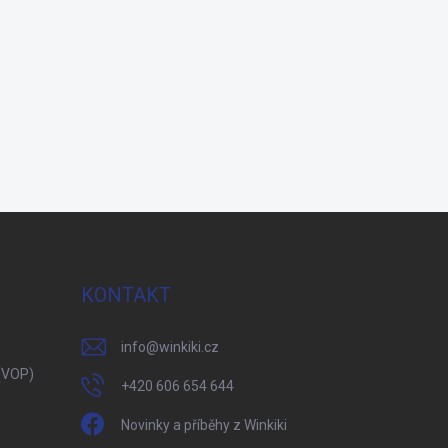
KONTAKT
info
@
winkiki.cz
(VOP)
+420 606 654 644
Novinky a příběhy z Winkiki