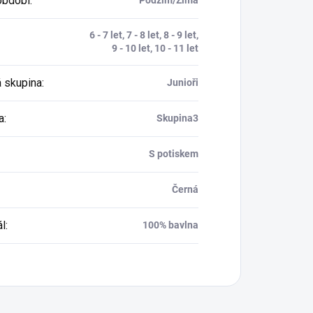
období
:
6 - 7 let, 7 - 8 let, 8 - 9 let,
9 - 10 let, 10 - 11 let
 skupina
:
Junioři
a
:
Skupina3
S potiskem
Černá
ál
:
100% bavlna