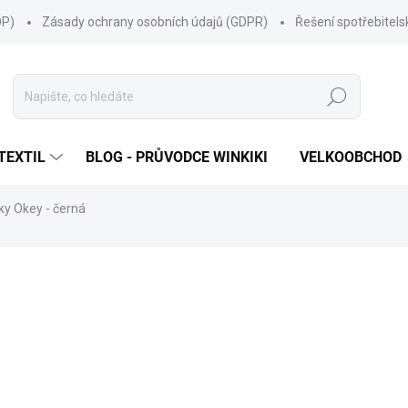
OP)
Zásady ochrany osobních údajů (GDPR)
Řešení spotřebitel
Hledat
TEXTIL
BLOG - PRŮVODCE WINKIKI
VELKOOBCHOD
áky Okey - černá
ní
ZNAČKA:
WINKIKI KIDS WEAR
399 Kč
Měrná
ZVOLTE VARIANTU
cena:
VELIKOST