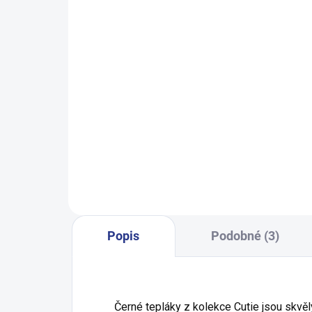
SKLADEM
(6 KS)
Dívčí tričko s dlouhým rukávem
Chlap
Princess Cat - růžová
399 Kč
98
104
110
116
122
128
Popis
Podobné (3)
Černé tepláky z kolekce Cutie jsou skvě