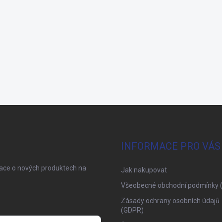
INFORMACE PRO VÁS
mace o nových produktech na
Jak nakupovat
Všeobecné obchodní podmínky 
Zásady ochrany osobních údajů
(GDPR)