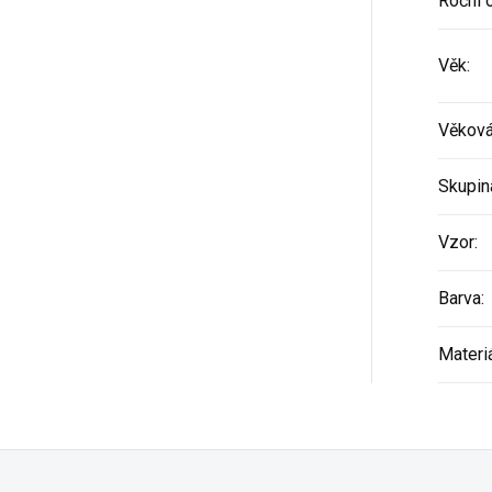
Roční 
Věk
:
Věková
Skupin
Vzor
:
Barva
:
Materi