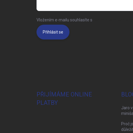
Vložením e-mailu souhlasíte s
podmínkami ochrany 
Přihlásit se
PŘIJÍMÁME ONLINE
BLO
PLATBY
Jaro v
miniša
Proč j
důleži