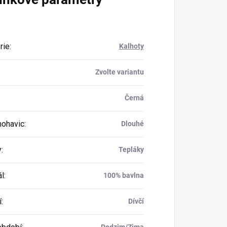
rie
:
Kalhoty
Zvolte variantu
Černá
nohavic
:
Dlouhé
y
:
Tepláky
ál
:
100% bavlna
í
:
Dívčí
Podzim/Zima