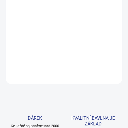
MŮŽEME DORUČIT DO:
ZVOLTE VARIANTU
MOŽNOSTI DORUČENÍ
−
+
Přidat do košíku
Roztomilé body s krátkým rukávem v osvěžující mátové barvě z
kolekce See Friends. Šité ze 100% bavlny pro maximální pohodlí
miminka. Velikosti 62–92. Provedení: s potiskem.
DETAILNÍ INFORMACE
ZEPTAT SE
HLÍDAT
DÁREK
KVALITNÍ BAVLNA JE
ZÁKLAD
Ke každé objednávce nad 2000