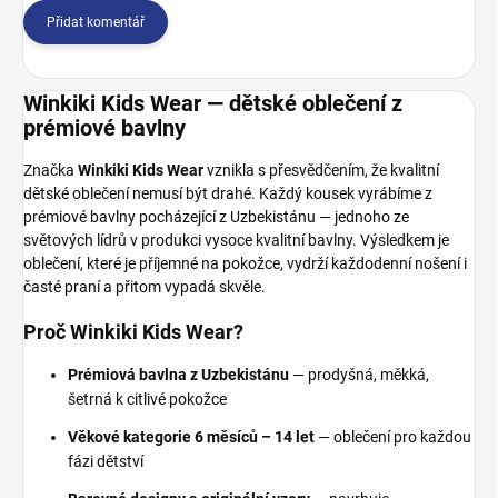
Přidat komentář
Winkiki Kids Wear — dětské oblečení z
prémiové bavlny
Značka
Winkiki Kids Wear
vznikla s přesvědčením, že kvalitní
dětské oblečení nemusí být drahé. Každý kousek vyrábíme z
prémiové bavlny pocházející z Uzbekistánu — jednoho ze
světových lídrů v produkci vysoce kvalitní bavlny. Výsledkem je
oblečení, které je příjemné na pokožce, vydrží každodenní nošení i
časté praní a přitom vypadá skvěle.
Proč Winkiki Kids Wear?
Prémiová bavlna z Uzbekistánu
— prodyšná, měkká,
šetrná k citlivé pokožce
Věkové kategorie 6 měsíců – 14 let
— oblečení pro každou
fázi dětství