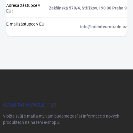
Adresa zástupce v
Zakšínská 570/4, Střížkov, 190 00 Praha 9
EU
:
E-mail zástupce v EU
info@orienteurotrade.cz
:
Z
á
p
a
t
í
ODEBÍRAT NEWSLETTER
Vložte svůj e-mail a my vám budeme zasílat informace o nových
produktech na našem e-shopu.