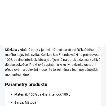
199 Kč
199 Kč
62
68
74
80
62
68
74
80
86
92
86
92
Měkké a vzdušné body v jemné mátové barvě potěší každého
malého objevitele světa. Kolekce See Friends vsází na prémiovou
100% bavlnu interlock, která je příjemná na dotek a šetrná k citlivé
dětské pokožce. Praktické zapínání u krku i v rozkroku usnadní
přebalování a oblékání – oceníte to zejména v těch nejrušnějších
momentech dne.
Parametry produktu
Materiál:
100% bavlna, interlock 180 g
Barva:
Mátová