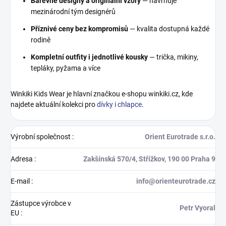
Barevné designy a originální vzory
— navrhuje
mezinárodní tým designérů
Příznivé ceny bez kompromisů
— kvalita dostupná každé
rodině
Kompletní outfity i jednotlivé kousky
— trička, mikiny,
tepláky, pyžama a více
Winkiki Kids Wear je hlavní značkou e-shopu winkiki.cz, kde
najdete aktuální kolekci pro
dívky i chlapce
.
Výrobní společnost
:
Orient Eurotrade s.r.o.
Adresa
:
Zakšínská 570/4, Střížkov, 190 00 Praha 9
E-mail
:
info@orienteurotrade.cz
Zástupce výrobce v
Petr Vyoral
EU
: