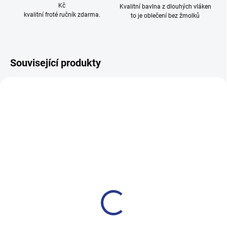
Kč
Kvalitní bavlna z dlouhých vláken
kvalitní froté ručník zdarma.
to je oblečení bez žmolků
Související produkty
100% BAVLNA
100% BAVLNA
SKLADEM
SKLADE
(13 KS)
(6 KS
Dívčí body bez rukávů Cat -
Dívčí body bez rukávů
žlutá
Adventures - mátová