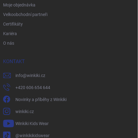
Moje objednávka
Velkoobchodní partneři
Certifikáty
Kariéra
O nás
KONTAKT
info
@
winkiki.cz
+420 606 654 644
Novinky a příběhy z Winkiki
winkiki.cz
Winkiki Kids Wear
@winkikikidswear