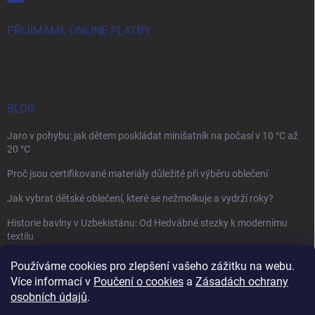
PŘIJÍMÁME ONLINE PLATBY
BLOG
Jaro v pohybu: jak dětem poskládat minišatník na počasí v 10 °C až
20 °C
Proč jsou certifikované materiály důležité při výběru oblečení
Jak vybrat dětské oblečení, které se nežmolkuje a vydrží roky?
Historie bavlny v Uzbekistánu: Od Hedvábné stezky k modernímu
textilu
Používáme cookies pro zlepšení vašeho zážitku na webu.
Více informací v
Poučení o cookies
a
Zásadách ochrany
osobních údajů
.
Mamazone |
Allegro.cz
| Řešení sporů on-line