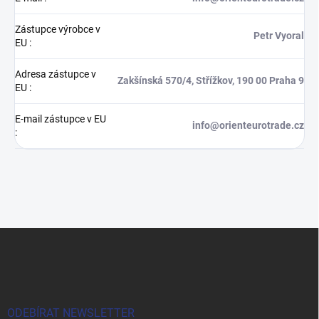
Zástupce výrobce v
Petr Vyoral
EU
:
Adresa zástupce v
Zakšínská 570/4, Střížkov, 190 00 Praha 9
EU
:
E-mail zástupce v EU
info@orienteurotrade.cz
:
Z
á
p
a
t
í
ODEBÍRAT NEWSLETTER