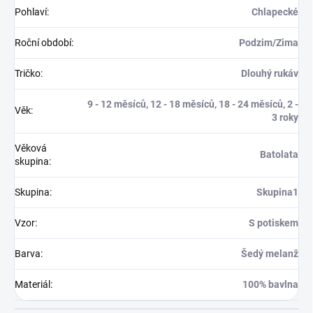
Pohlaví
:
Chlapecké
Roční období
:
Podzim/Zima
Tričko
:
Dlouhý rukáv
9 - 12 měsíců, 12 - 18 měsíců, 18 - 24 měsíců, 2 -
Věk
:
3 roky
Věková
Batolata
skupina
:
Skupina
:
Skupina1
Vzor
:
S potiskem
Barva
:
Šedý melanž
Materiál
:
100% bavlna