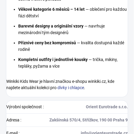
Věkové kategorie 6 měsíců – 14 let
— oblečení pro každou
fázi dětství
Barevné designy a originální vzory
— navrhuje
mezinárodní tým designérů
Příznivé ceny bez kompromisů
— kvalita dostupná každé
rodině
Kompletní outfity i jednotlivé kousky
— trička, mikiny,
tepláky, pyžama a více
Winkiki Kids Wear je hlavní značkou e-shopu winkiki.cz, kde
najdete aktuální kolekci pro
dívky i chlapce
.
Výrobní společnost
:
Orient Eurotrade s.r.o.
Adresa
:
Zakšínská 570/4, Střížkov, 190 00 Praha 9
E-mail
:
info@orienteurotrade.cz