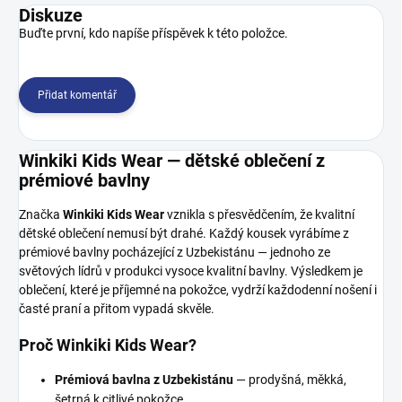
Diskuze
Buďte první, kdo napíše příspěvek k této položce.
Přidat komentář
Winkiki Kids Wear — dětské oblečení z
prémiové bavlny
Značka
Winkiki Kids Wear
vznikla s přesvědčením, že kvalitní
dětské oblečení nemusí být drahé. Každý kousek vyrábíme z
prémiové bavlny pocházející z Uzbekistánu — jednoho ze
světových lídrů v produkci vysoce kvalitní bavlny. Výsledkem je
oblečení, které je příjemné na pokožce, vydrží každodenní nošení i
časté praní a přitom vypadá skvěle.
Proč Winkiki Kids Wear?
Prémiová bavlna z Uzbekistánu
— prodyšná, měkká,
šetrná k citlivé pokožce