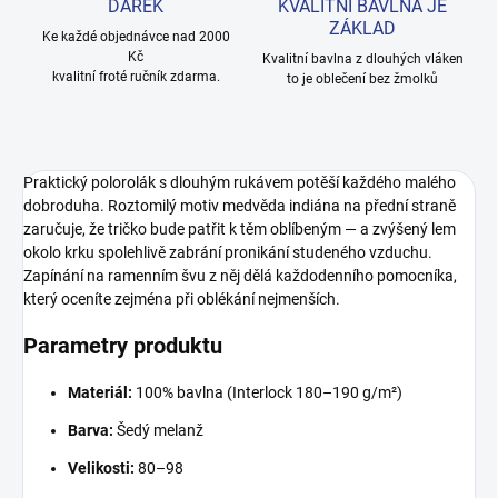
DÁREK
KVALITNÍ BAVLNA JE
ZÁKLAD
Ke každé objednávce nad 2000
Kč
Kvalitní bavlna z dlouhých vláken
kvalitní froté ručník zdarma.
to je oblečení bez žmolků
Praktický polorolák s dlouhým rukávem potěší každého malého
dobroduha. Roztomilý motiv medvěda indiána na přední straně
zaručuje, že tričko bude patřit k těm oblíbeným — a zvýšený lem
okolo krku spolehlivě zabrání pronikání studeného vzduchu.
Zapínání na ramenním švu z něj dělá každodenního pomocníka,
který oceníte zejména při oblékání nejmenších.
Parametry produktu
Materiál:
100% bavlna (Interlock 180–190 g/m²)
Barva:
Šedý melanž
Velikosti:
80–98