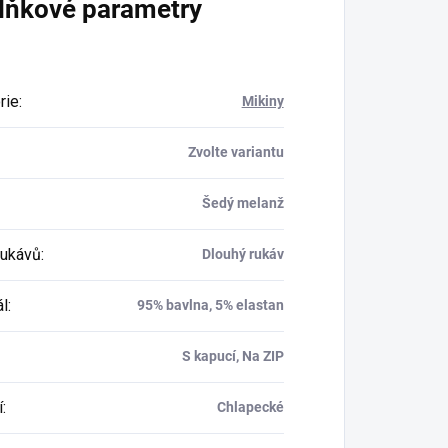
lňkové parametry
rie
:
Mikiny
Zvolte variantu
Šedý melanž
rukávů
:
Dlouhý rukáv
ál
:
95% bavlna, 5% elastan
S kapucí, Na ZIP
í
:
Chlapecké