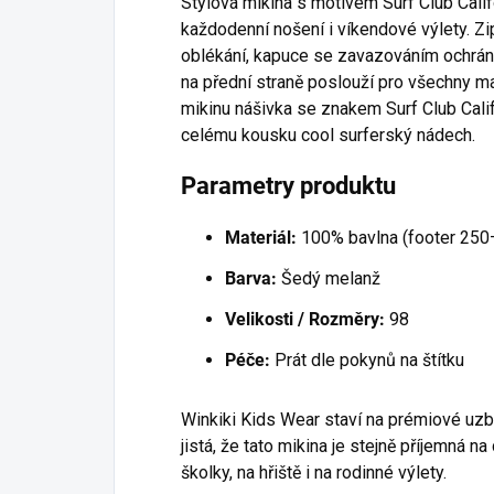
Stylová mikina s motivem Surf Club Cali
každodenní nošení i víkendové výlety. Z
oblékání, kapuce se zavazováním ochrání
na přední straně poslouží pro všechny m
mikinu nášivka se znakem Surf Club Cali
celému kousku cool surferský nádech.
Parametry produktu
Materiál:
100% bavlna (footer 250
Barva:
Šedý melanž
Velikosti / Rozměry:
98
Péče:
Prát dle pokynů na štítku
Winkiki Kids Wear staví na prémiové uzb
jistá, že tato mikina je stejně příjemná na
školky, na hřiště i na rodinné výlety.