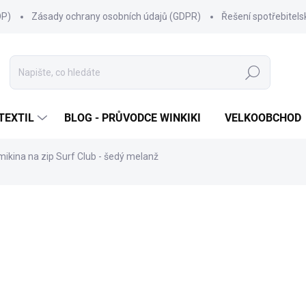
OP)
Zásady ochrany osobních údajů (GDPR)
Řešení spotřebitel
Hledat
TEXTIL
BLOG - PRŮVODCE WINKIKI
VELKOOBCHOD
ikina na zip Surf Club - šedý melanž
ní
ZNAČKA:
WINKIKI KIDS WEAR
399 Kč
Měrná
ZVOLTE VARIANTU
cena:
VELIKOST