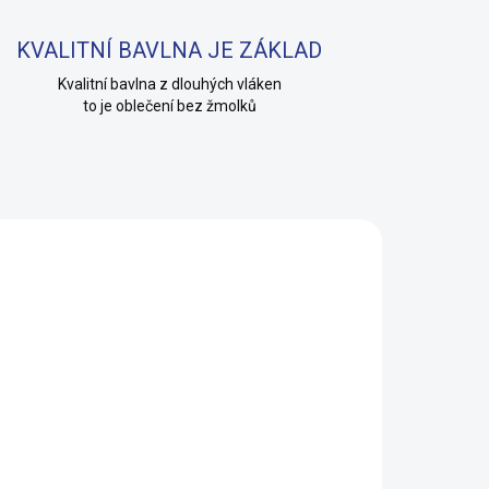
KVALITNÍ BAVLNA JE ZÁKLAD
Kvalitní bavlna z dlouhých vláken
to je oblečení bez žmolků
KLADEM
(2 KS)