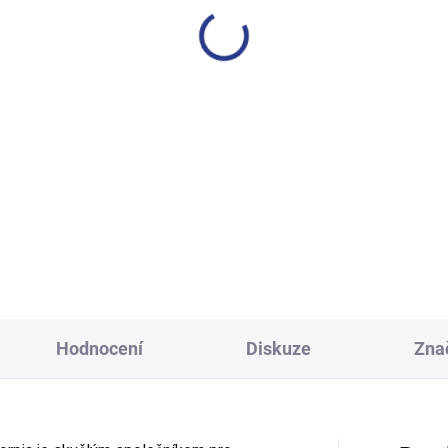
lapecké tepláky No More
Dívčí tepláky Weekend - fi
Limits - Khaki
499 Kč
499 Kč
140
146
152
158
128
134
140
146
152
158
164
170
Hodnocení
Diskuze
Zna