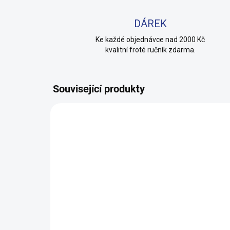
DÁREK
Ke každé objednávce nad 2000 Kč
kvalitní froté ručník zdarma.
Související produkty
100% BAVLNA
100% 
SKLADEM
(24 KS)