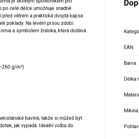
fornia je skvělým společníkem pro
Dop
ip po celé délce umožňuje snadné
 před větrem a praktická dvojitá kapsa
alé poklady. Na levém prsou zdobí
fornia a symbolem žraloka, která dodává
Katego
EAN
:
Barva
:
–260 g/m²)
Délka 
Materi
Mikina
:
ekistánské bavlně, takže si můžeš být
 dotek, jak vypadá. Ideální volba do
Pohlav