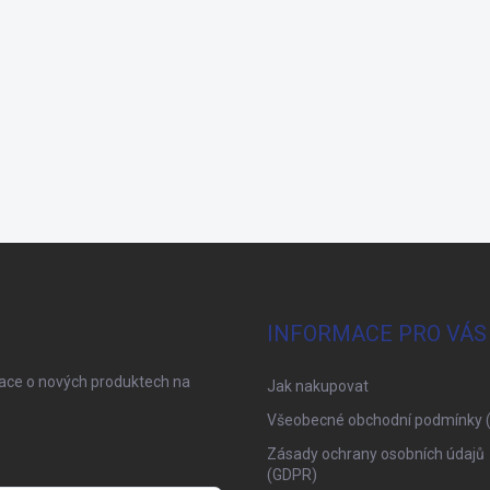
INFORMACE PRO VÁS
mace o nových produktech na
Jak nakupovat
Všeobecné obchodní podmínky 
Zásady ochrany osobních údajů
(GDPR)