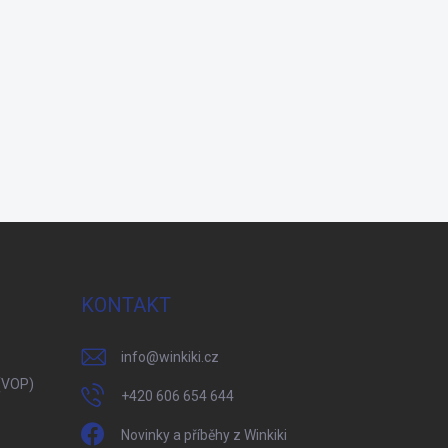
KONTAKT
info
@
winkiki.cz
(VOP)
+420 606 654 644
Novinky a příběhy z Winkiki