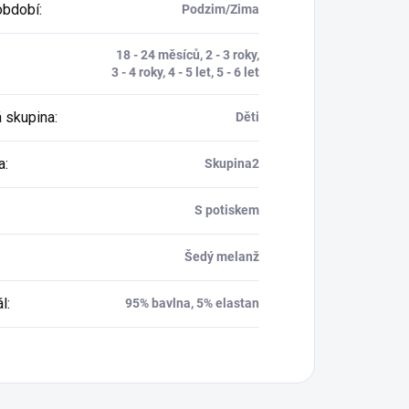
období
:
Podzim/Zima
18 - 24 měsíců, 2 - 3 roky,
3 - 4 roky, 4 - 5 let, 5 - 6 let
 skupina
:
Děti
a
:
Skupina2
S potiskem
Šedý melanž
ál
:
95% bavlna, 5% elastan