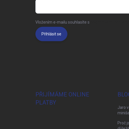
Vložením e-mailu souhlasíte s
podmínkami ochrany 
Přihlásit se
PŘIJÍMÁME ONLINE
BLO
PLATBY
Jaro v
miniša
Proč j
důleži