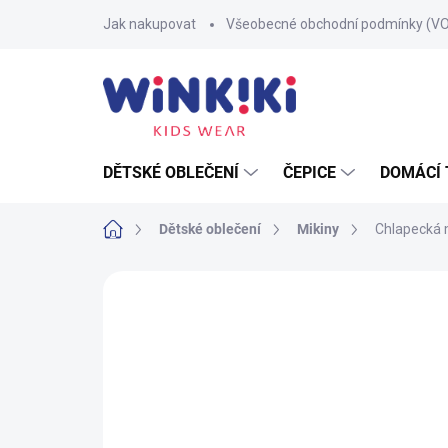
Přejít
Jak nakupovat
Všeobecné obchodní podmínky (V
na
obsah
DĚTSKÉ OBLEČENÍ
ČEPICE
DOMÁCÍ 
Domů
Dětské oblečení
Mikiny
Chlapecká m
Neohodnoceno
Podrobnosti hodnoce