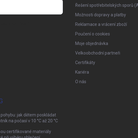
Řešení spotřebitelských sporů (
Možnosti dopravy a platby
osobních údajů
Reklamace a vrácení zboží
Poučení o cookies
Moje objednávka
Velkoobchodní partneři
Certifikáty
Kariéra
O nás
G
 pohybu: jak dětem poskládat
tník na počasí v 10 °C až 20 °C
sou certifikované materiály
té při výběru oblečení