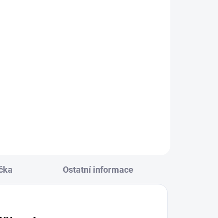
alová
164
čka
Ostatní informace