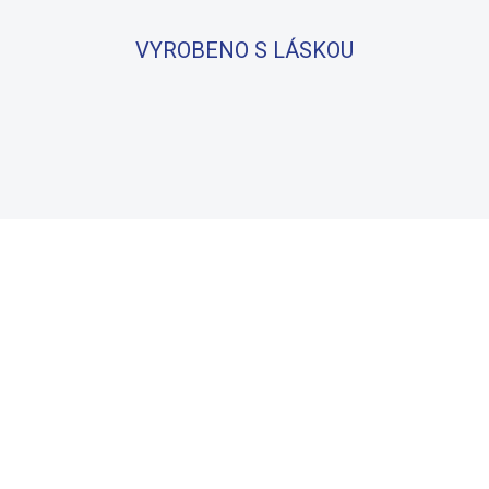
VYROBENO S LÁSKOU
BAVLNA
100% BAVLNA
SKLADEM
S
(14 KS)