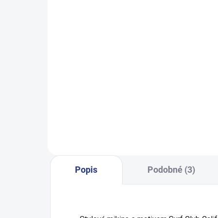
Dívčí tepláky Sport - černá
Ch
499 Kč
122
128
134
140
146
122
152
158
164
Popis
Podobné (3)