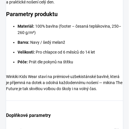
a praktické nošení celý den.
Parametry produktu
Materiál:
100% bavlna (footer – česaná teplákovina, 250–
260 g/m²)
Barva:
Navy / šedý melanž
Velikosti:
Pro chlapce od 6 měsíců do 14 let
Péče:
Prát dle pokynů na štítku
Winkiki Kids Wear staví na prémiové uzbekistánské bavlně, která
je příjemná na dotek a odolná každodennímu nošení — mikina The
Future je tak skvělou volbou do školy i na volný čas.
Doplňkové parametry