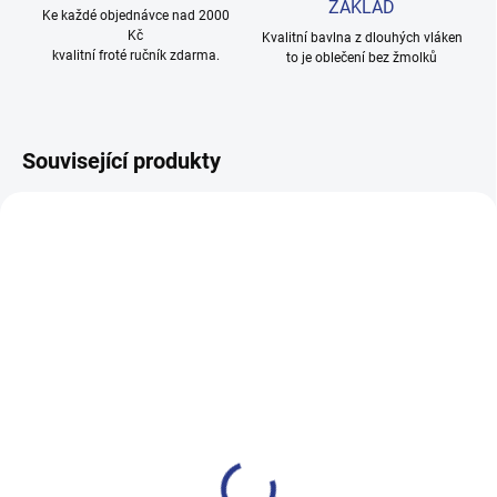
ZÁKLAD
Ke každé objednávce nad 2000
Kč
Kvalitní bavlna z dlouhých vláken
kvalitní froté ručník zdarma.
to je oblečení bez žmolků
Související produkty
100% BAVLNA
100% BAVLNA
SKLADEM
SKLADE
(3 KS)
(2 KS
Chlapecké tepláky Maybe -
Dívčí tepláky Weekend -
černá
fialová