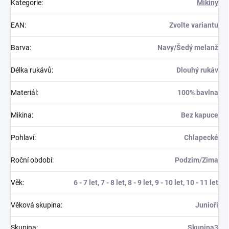
Kategorie
:
Mikiny
EAN
:
Zvolte variantu
Barva
:
Navy/Šedý melanž
Délka rukávů
:
Dlouhý rukáv
Materiál
:
100% bavlna
Mikina
:
Bez kapuce
Pohlaví
:
Chlapecké
Roční období
:
Podzim/Zima
Věk
:
6 - 7 let, 7 - 8 let, 8 - 9 let, 9 - 10 let, 10 - 11 let
Věková skupina
:
Junioři
Skupina
:
Skupina3