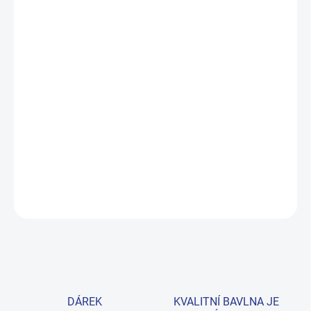
MŮŽEME DORUČIT DO:
ZVOLTE VARIANTU
MOŽNOSTI DORUČENÍ
−
+
Přidat do košíku
Zateplená mikina ze 100% bavlny ve dvoubarevném provedení
navy a šedý melanž. Nápis The Future of the Urban Style zaručuje
moderní styl pro každý den. Provedení: s dlouhým rukávem a s
potiskem.
DETAILNÍ INFORMACE
ZEPTAT SE
HLÍDAT
DÁREK
KVALITNÍ BAVLNA JE