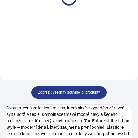
499 Kč
499 Kč
128
134
140
146
140
146
152
158
152
158
164
170
164
Zobrazit všechny související produkty
Dvoubarevná zateplená mikina, která skvěle vypadá a zároveň
syna udrží v teple. Kombinace tmavě modré navy a šedého
melanže je rozdělena výrazným nápisem The Future of the Urban
Style — moderní detail, který zaujme na první pohled. Elastické
lemy na konci rukávů i dolního lemu mikiny zajišťují pohodlný střih