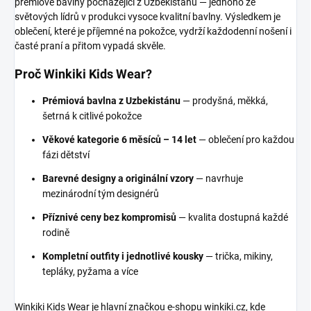
prémiové bavlny pocházející z Uzbekistánu — jednoho ze
světových lídrů v produkci vysoce kvalitní bavlny. Výsledkem je
oblečení, které je příjemné na pokožce, vydrží každodenní nošení i
časté praní a přitom vypadá skvěle.
Proč Winkiki Kids Wear?
Prémiová bavlna z Uzbekistánu
— prodyšná, měkká,
šetrná k citlivé pokožce
Věkové kategorie 6 měsíců – 14 let
— oblečení pro každou
fázi dětství
Barevné designy a originální vzory
— navrhuje
mezinárodní tým designérů
Příznivé ceny bez kompromisů
— kvalita dostupná každé
rodině
Kompletní outfity i jednotlivé kousky
— trička, mikiny,
tepláky, pyžama a více
Winkiki Kids Wear je hlavní značkou e-shopu winkiki.cz, kde