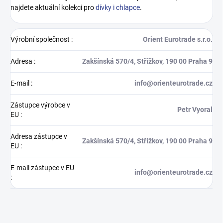
najdete aktuální kolekci pro
dívky i chlapce
.
Výrobní společnost
:
Orient Eurotrade s.r.o.
Adresa
:
Zakšínská 570/4, Střížkov, 190 00 Praha 9
E-mail
:
info@orienteurotrade.cz
Zástupce výrobce v
Petr Vyoral
EU
:
Adresa zástupce v
Zakšínská 570/4, Střížkov, 190 00 Praha 9
EU
:
E-mail zástupce v EU
info@orienteurotrade.cz
: