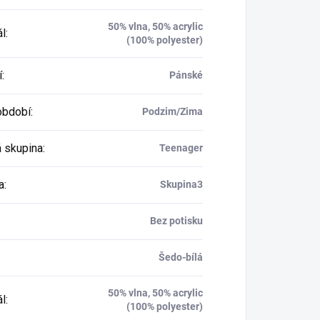
50% vlna, 50% acrylic
ál
:
(100% polyester)
í
:
Pánské
období
:
Podzim/Zima
 skupina
:
Teenager
a
:
Skupina3
Bez potisku
Šedo-bílá
50% vlna, 50% acrylic
ál
:
(100% polyester)