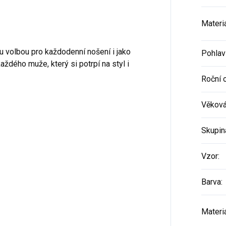
Materi
u volbou pro každodenní nošení i jako
Pohlav
ždého muže, který si potrpí na styl i
Roční 
Věková
Skupin
Vzor
:
Barva
:
Materi