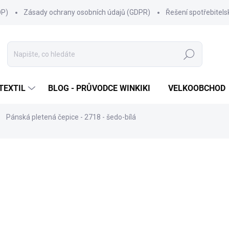
OP)
Zásady ochrany osobních údajů (GDPR)
Řešení spotřebitel
Hledat
TEXTIL
BLOG - PRŮVODCE WINKIKI
VELKOOBCHOD
Pánská pletená čepice - 2718 - šedo-bílá
ní
ZNAČKA:
MARHATTER
315 Kč
Měrná
SKLADEM
(14 KS)
cena:
MŮŽEME DORUČIT DO:
10.8.2