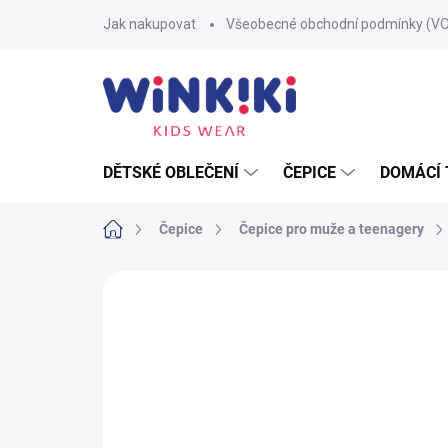
Přejít
Jak nakupovat
Všeobecné obchodní podmínky (V
na
obsah
DĚTSKÉ OBLEČENÍ
ČEPICE
DOMÁCÍ 
Domů
Čepice
Čepice pro muže a teenagery
Neohodnoceno
Podrobnosti hodnoce