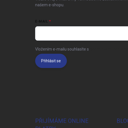
našem e-shopu.
E-MAIL
Vložením e-mailu souhlasíte s
podmínkami ochrany 
Přihlásit se
PŘIJÍMÁME ONLINE
BLO