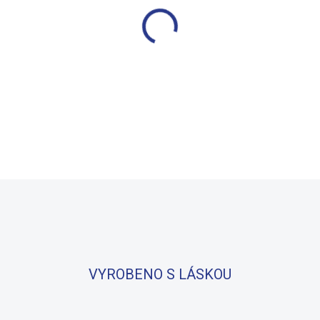
−
+
Měkké bavlněné povlečení s d
zaručuje příjemný spánek, se
potisku.
DETAILNÍ INFORMACE
VYROBENO S LÁSKOU