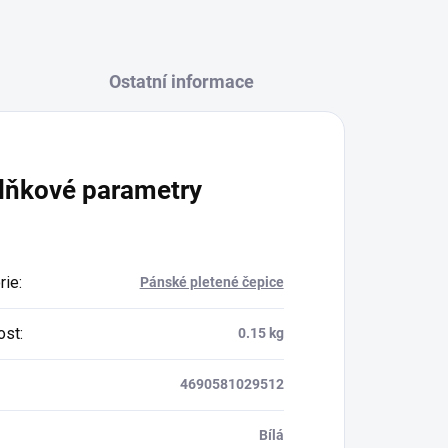
Ostatní informace
lňkové parametry
rie
:
Pánské pletené čepice
ost
:
0.15 kg
4690581029512
Bílá