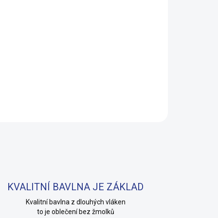
Přidat do košíku
inosaury pro kluky i teenagery. Satin úprava
t přichází v dárkovém balení. Provedení: bez
ZEPTAT SE
HLÍDAT
KVALITNÍ BAVLNA JE ZÁKLAD
Kvalitní bavlna z dlouhých vláken
to je oblečení bez žmolků