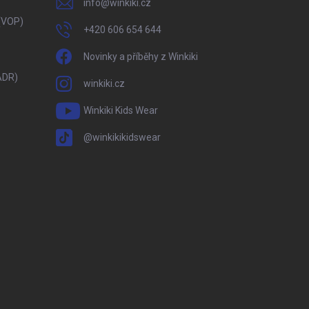
info
@
winkiki.cz
(VOP)
+420 606 654 644
Novinky a příběhy z Winkiki
ADR)
winkiki.cz
Winkiki Kids Wear
@winkikikidswear