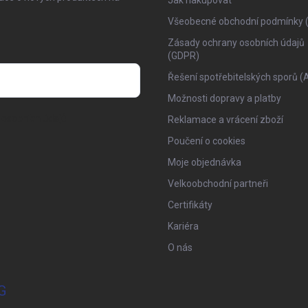
Jak nakupovat
Všeobecné obchodní podmínky 
Zásady ochrany osobních údajů
(GDPR)
Řešení spotřebitelských sporů (
Možnosti dopravy a platby
osobních údajů
Reklamace a vrácení zboží
Poučení o cookies
Moje objednávka
Velkoobchodní partneři
Certifikáty
Kariéra
O nás
G