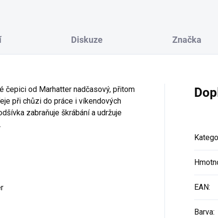
í
Diskuze
Značka
é čepici od Marhatter nadčasový, přitom
Dop
eje při chůzi do práce i víkendových
dšívka zabraňuje škrábání a udržuje
.
Katego
Hmotn
EAN
:
r
Barva
: