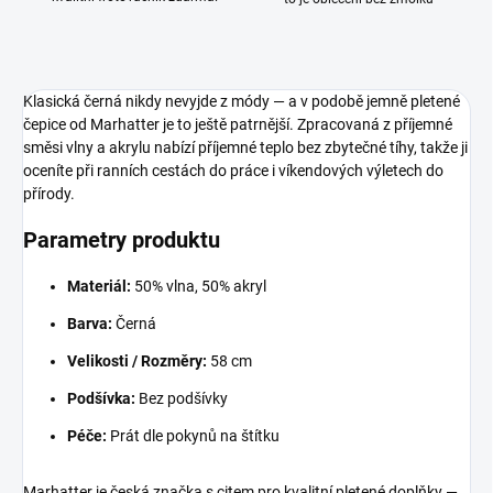
Klasická černá nikdy nevyjde z módy — a v podobě jemně pletené
čepice od Marhatter je to ještě patrnější. Zpracovaná z příjemné
směsi vlny a akrylu nabízí příjemné teplo bez zbytečné tíhy, takže ji
oceníte při ranních cestách do práce i víkendových výletech do
přírody.
Parametry produktu
Materiál:
50% vlna, 50% akryl
Barva:
Černá
Velikosti / Rozměry:
58 cm
Podšívka:
Bez podšívky
Péče:
Prát dle pokynů na štítku
Marhatter je česká značka s citem pro kvalitní pletené doplňky —