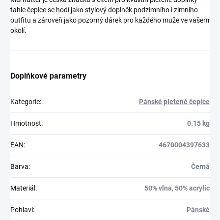
tahle čepice se hodí jako stylový doplněk podzimního i zimního
outfitu a zároveň jako pozorný dárek pro každého muže ve vašem
okolí.
Doplňkové parametry
Kategorie
:
Pánské pletené čepice
Hmotnost
:
0.15 kg
EAN
:
4670004397633
Barva
:
Černá
Materiál
:
50% vlna, 50% acrylic
Pohlaví
:
Pánské