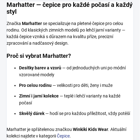
Marhatter — čepice pro každé počasí a každý
styl
Značka
Marhatter
se specializuje na pletené čepice pro celou
rodinu. Od klasických zimních modelů po lehčí jarní varianty —
každá čepice vzniká s důrazem na kvalitu příze, precizní
zpracování a nadčasový design.
Proč si vybrat Marhatter?
Desítky barev a vzorů
— od jednoduchých uni po módní
vzorované modely
Pro celou rodinu
— velikosti pro děti, ženy i muže
Zimní i jarní kolekce
— teplé i lehčí varianty na každé
počasí
Skvělý dárek
— hodí se pro každou příležitost, vždy potěší
Marhatter je spřátelenou značkou
Winkiki Kids Wear
. Aktuální
kolekci najdete v kategorii
Čepice
.