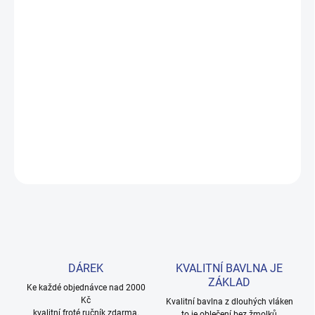
DORUČENÍ
−
+
Přidat do košíku
Měkké bavlněné povlečení s dinosaury pro kluky i teenagery. Satin
úprava zaručuje příjemný spánek, set přichází v dárkovém balení.
Provedení: bez potisku.
DETAILNÍ INFORMACE
ZEPTAT SE
HLÍDAT
DÁREK
KVALITNÍ BAVLNA JE
ZÁKLAD
Ke každé objednávce nad 2000
Kč
Kvalitní bavlna z dlouhých vláken
kvalitní froté ručník zdarma.
to je oblečení bez žmolků