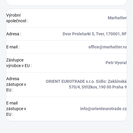
Výrobní
Marhatter
společnost
:
Adresa
:
Dvor Proletarki 5, Tver, 170001, RF
E-mail
:
office@marhatter.ru
Zástupce
Petr Vyoral
výrobce v EU
:
Adresa
ORIENT EUROTRADE s.r.o. Sídlo: Zakšínská
zástupce v
570/4, Střížkov, 190 00 Praha 9
EU
:
E-mail
zástupce v
info@orienteurotrade.cz
EU
: