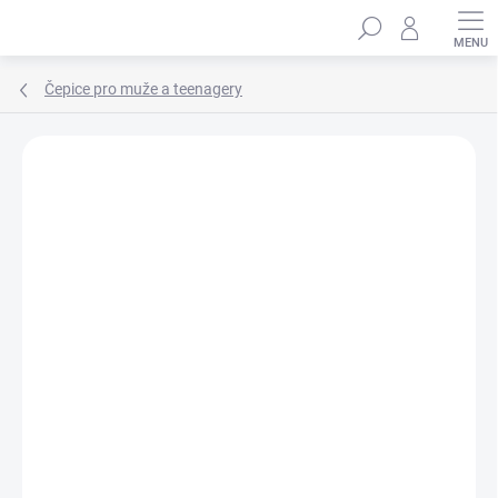
Přejít
Hledat
na
obsah
Čepice pro muže a teenagery
Podrobnosti hodnocení
Neohodnoceno
ZNAČKA:
MARHATTER