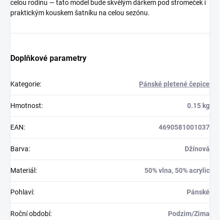
celou rodinu — tato model bude skvělým dárkem pod stromeček i
praktickým kouskem šatníku na celou sezónu.
Doplňkové parametry
Kategorie
:
Pánské pletené čepice
Hmotnost
:
0.15 kg
EAN
:
4690581001037
Barva
:
Džínová
Materiál
:
50% vlna, 50% acrylic
Pohlaví
:
Pánské
Roční období
:
Podzim/Zima