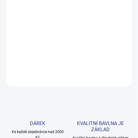
MOŽNOSTI
DORUČENÍ
−
+
Přidat do košíku
Měkké bavlněné povlečení s dinosaury pro kluky i teenagery. Satin
úprava zaručuje příjemný spánek, set přichází v dárkovém balení.
Provedení: bez potisku.
DETAILNÍ INFORMACE
ZEPTAT SE
HLÍDAT
DÁREK
KVALITNÍ BAVLNA JE
ZÁKLAD
Ke každé objednávce nad 2000
Kč