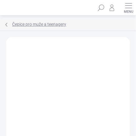
Přejít
Hledat
na
obsah
Čepice pro muže a teenagery
Podrobnosti hodnocení
Neohodnoceno
ZNAČKA:
MARHATTER