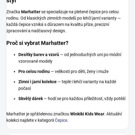
styl
Značka
Marhatter
se specializuje na pletené čepice pro celou
rodinu. Od klasických zimních modelů po lehčí jarní varianty —
každá čepice vzniká s důrazem na kvalitu příze, precizní
zpracování a nadčasový design.
Proč si vybrat Marhatter?
Desítky barev a vzorů
— od jednoduchých uni po módní
vzorované modely
Pro celou rodinu
— velikosti pro děti, ženy i muže
Zimní i jarní kolekce
— teplé i lehčí varianty na každé
počasí
Skvělý dárek
— hodí se pro každou příležitost, vždy potěší
Marhatter je spřátelenou značkou
Winkiki Kids Wear
. Aktuální
kolekci najdete v kategorii
Čepice
.