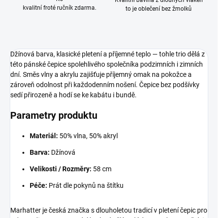
Kvalitní bavlna z dlouhých vláken
kvalitní froté ručník zdarma.
to je oblečení bez žmolků
Džínová barva, klasické pletení a příjemné teplo — tohle trio dělá z
této pánské čepice spolehlivého společníka podzimních i zimních
dní. Směs vlny a akrylu zajišťuje příjemný omak na pokožce a
zároveň odolnost při každodenním nošení. Čepice bez podšívky
sedí přirozeně a hodí se ke kabátu i bundě.
Parametry produktu
Materiál:
50% vlna, 50% akryl
Barva:
Džínová
Velikosti / Rozměry:
58 cm
Péče:
Prát dle pokynů na štítku
Marhatter je česká značka s dlouholetou tradicí v pletení čepic pro