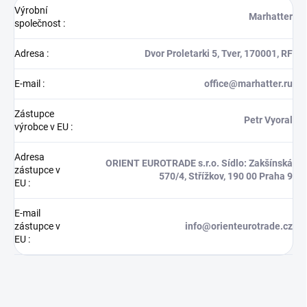
Výrobní
Marhatter
společnost
:
Adresa
:
Dvor Proletarki 5, Tver, 170001, RF
E-mail
:
office@marhatter.ru
Zástupce
Petr Vyoral
výrobce v EU
:
Adresa
ORIENT EUROTRADE s.r.o. Sídlo: Zakšínská
zástupce v
570/4, Střížkov, 190 00 Praha 9
EU
:
E-mail
zástupce v
info@orienteurotrade.cz
EU
: