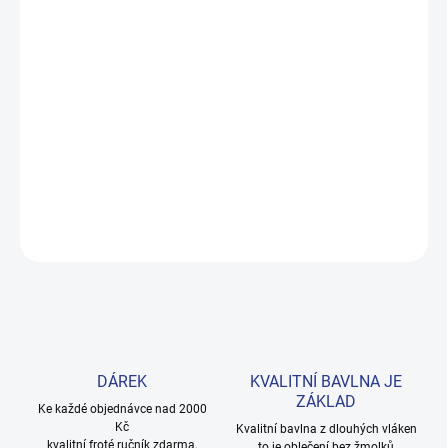
DORUČENÍ
−
+
Přidat do košíku
Měkké bavlněné povlečení s dinosaury pro kluky i teenagery. Satin
úprava zaručuje příjemný spánek, set přichází v dárkovém balení.
Provedení: bez potisku.
DETAILNÍ INFORMACE
ZEPTAT SE
HLÍDAT
DÁREK
KVALITNÍ BAVLNA JE
ZÁKLAD
Ke každé objednávce nad 2000
Kč
Kvalitní bavlna z dlouhých vláken
kvalitní froté ručník zdarma.
to je oblečení bez žmolků