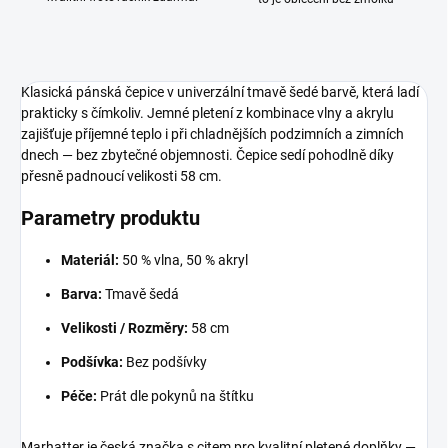
Klasická pánská čepice v univerzální tmavě šedé barvě, která ladí
prakticky s čímkoliv. Jemné pletení z kombinace vlny a akrylu
zajišťuje příjemné teplo i při chladnějších podzimních a zimních
dnech — bez zbytečné objemnosti. Čepice sedí pohodlně díky
přesně padnoucí velikosti 58 cm.
Parametry produktu
Materiál:
50 % vlna, 50 % akryl
Barva:
Tmavě šedá
Velikosti / Rozměry:
58 cm
Podšívka:
Bez podšívky
Péče:
Prát dle pokynů na štítku
Marhatter je česká značka s citem pro kvalitní pletené doplňky —