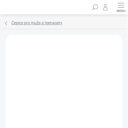
Přejít
Hledat
na
obsah
Čepice pro muže a teenagery
Podrobnosti hodnocení
Neohodnoceno
ZNAČKA:
MARHATTER