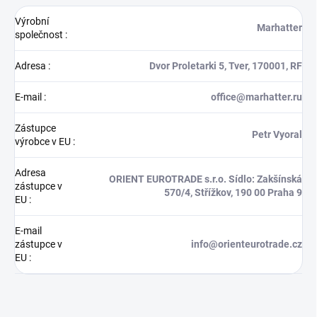
Výrobní
Marhatter
společnost
:
Adresa
:
Dvor Proletarki 5, Tver, 170001, RF
E-mail
:
office@marhatter.ru
Zástupce
Petr Vyoral
výrobce v EU
:
Adresa
ORIENT EUROTRADE s.r.o. Sídlo: Zakšínská
zástupce v
570/4, Střížkov, 190 00 Praha 9
EU
:
E-mail
zástupce v
info@orienteurotrade.cz
EU
: