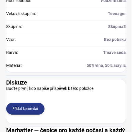
Roční období
:
Podzim/Zima
Věková skupina
:
Teenager
Skupina
:
Skupina3
Vzor
:
Bez potisku
Barva
:
Tmavě šedá
Materiál
:
50% vlna, 50% acrylic
Diskuze
Buďte první, kdo napíše příspěvek k této položce.
Přidat komentář
Marhatter — čepice pro každé počasí a každý