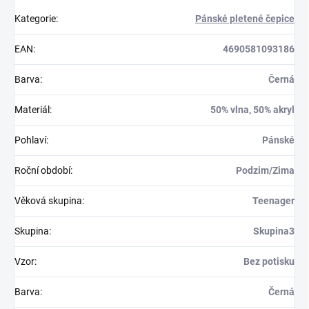
Kategorie
:
Pánské pletené čepice
EAN
:
4690581093186
Barva
:
Černá
Materiál
:
50% vlna, 50% akryl
Pohlaví
:
Pánské
Roční období
:
Podzim/Zima
Věková skupina
:
Teenager
Skupina
:
Skupina3
Vzor
:
Bez potisku
Barva
:
Černá