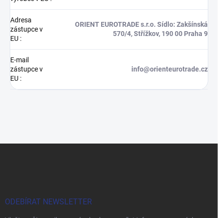
Adresa
ORIENT EUROTRADE s.r.o. Sídlo: Zakšínská
zástupce v
570/4, Střížkov, 190 00 Praha 9
EU
:
E-mail
zástupce v
info@orienteurotrade.cz
EU
:
Z
á
p
a
t
í
ODEBÍRAT NEWSLETTER