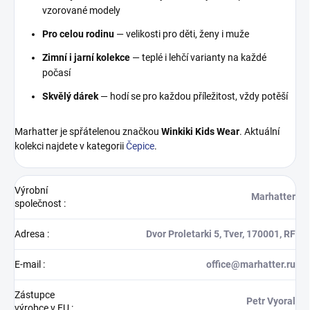
vzorované modely
Pro celou rodinu
— velikosti pro děti, ženy i muže
Zimní i jarní kolekce
— teplé i lehčí varianty na každé
počasí
Skvělý dárek
— hodí se pro každou příležitost, vždy potěší
Marhatter je spřátelenou značkou
Winkiki Kids Wear
. Aktuální
kolekci najdete v kategorii
Čepice
.
Výrobní
Marhatter
společnost
:
Adresa
:
Dvor Proletarki 5, Tver, 170001, RF
E-mail
:
office@marhatter.ru
Zástupce
Petr Vyoral
výrobce v EU
: