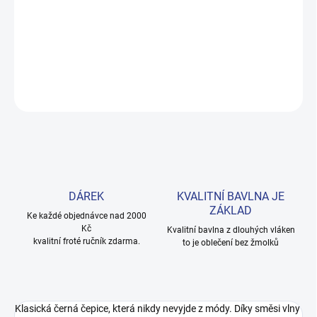
Pletená čepice z vlněné směsi s teplou podšívkou. Nadčasová
černá barva a dvě velikosti – pohodlná volba na celou podzimní i
zimní sezónu. Provedení: jednobarevné.
DETAILNÍ INFORMACE
ZEPTAT SE
HLÍDAT
DÁREK
KVALITNÍ BAVLNA JE
ZÁKLAD
Ke každé objednávce nad 2000
Kč
Kvalitní bavlna z dlouhých vláken
kvalitní froté ručník zdarma.
to je oblečení bez žmolků
Klasická černá čepice, která nikdy nevyjde z módy. Díky směsi vlny