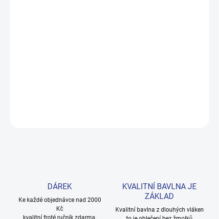
DORUČENÍ
−
+
Přidat do košíku
Měkké bavlněné povlečení s dinosaury pro kluky i teenagery. Satin
úprava zaručuje příjemný spánek, set přichází v dárkovém balení.
Provedení: bez potisku.
DETAILNÍ INFORMACE
ZEPTAT SE
HLÍDAT
DÁREK
KVALITNÍ BAVLNA JE
ZÁKLAD
Ke každé objednávce nad 2000
Kč
Kvalitní bavlna z dlouhých vláken
kvalitní froté ručník zdarma.
to je oblečení bez žmolků