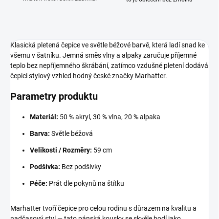
Klasická pletená čepice ve světle béžové barvě, která ladí snad ke
všemu v šatníku. Jemná směs vlny a alpaky zaručuje příjemné
teplo bez nepříjemného škrábání, zatímco vzdušné pletení dodává
čepici stylový vzhled hodný české značky Marhatter.
Parametry produktu
Materiál:
50 % akryl, 30 % vlna, 20 % alpaka
Barva:
Světle béžová
Velikosti / Rozměry:
59 cm
Podšívka:
Bez podšívky
Péče:
Prát dle pokynů na štítku
Marhatter tvoří čepice pro celou rodinu s důrazem na kvalitu a
nadčasový styl — tato pánská kousky se skvěle hodí jako