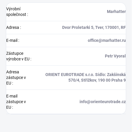
Výrobní
Marhatter
společnost
:
Adresa
:
Dvor Proletarki 5, Tver, 170001, RF
E-mail
:
office@marhatter.ru
Zástupce
Petr Vyoral
výrobce v EU
:
Adresa
ORIENT EUROTRADE s.r.o. Sídlo: Zakšínská
zástupce v
570/4, Střížkov, 190 00 Praha 9
EU
:
E-mail
zástupce v
info@orienteurotrade.cz
EU
: