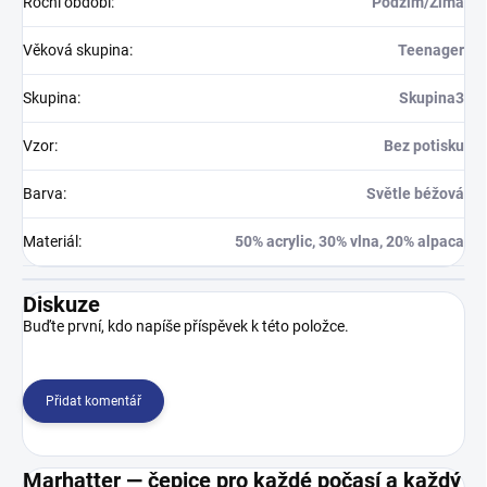
Roční období
:
Podzim/Zima
Věková skupina
:
Teenager
Skupina
:
Skupina3
Vzor
:
Bez potisku
Barva
:
Světle béžová
Materiál
:
50% acrylic, 30% vlna, 20% alpaca
Diskuze
Buďte první, kdo napíše příspěvek k této položce.
Přidat komentář
Marhatter — čepice pro každé počasí a každý