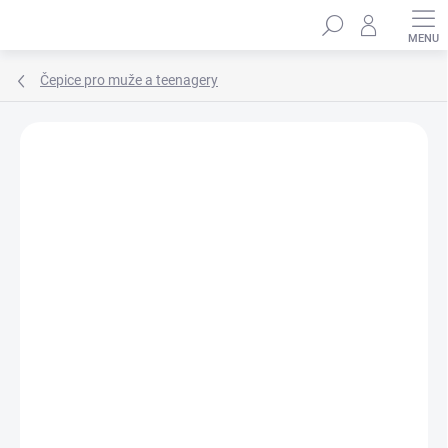
Přejít
Hledat
na
obsah
Čepice pro muže a teenagery
Podrobnosti hodnocení
Neohodnoceno
ZNAČKA:
MARHATTER