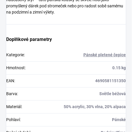
promyšlený dárek pod stromeček nebo pro radost sobě samému
na podzimní a zimní výlety.
Doplňkové parametry
Kategorie
:
Pánské pletené čepice
Hmotnost
:
0.15 kg
EAN
:
4690581151350
Barva
:
Světle béžová
Materiál
:
50% acrylic, 30% vlna, 20% alpaca
Pohlaví
:
Pánské