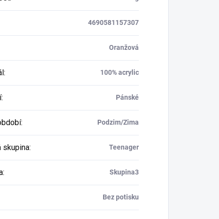
4690581157307
Oranžová
ál
:
100% acrylic
í
:
Pánské
období
:
Podzim/Zima
 skupina
:
Teenager
a
:
Skupina3
Bez potisku