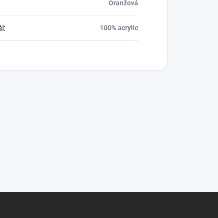
Oranžová
ál
:
100% acrylic