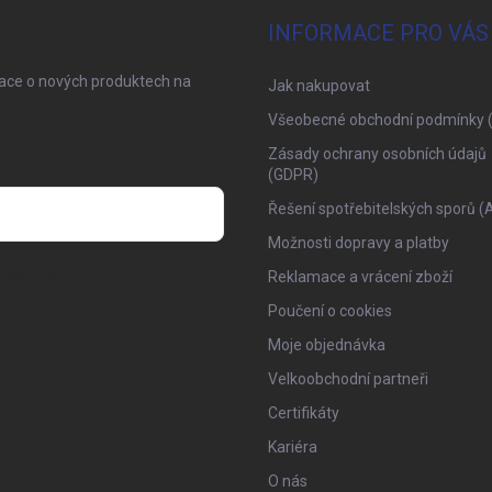
INFORMACE PRO VÁS
mace o nových produktech na
Jak nakupovat
Všeobecné obchodní podmínky 
Zásady ochrany osobních údajů
(GDPR)
Řešení spotřebitelských sporů (
Možnosti dopravy a platby
osobních údajů
Reklamace a vrácení zboží
Poučení o cookies
Moje objednávka
Velkoobchodní partneři
Certifikáty
Kariéra
O nás