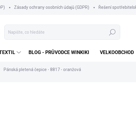
OP)
Zásady ochrany osobních údajů (GDPR)
Řešení spotřebitel
Hledat
TEXTIL
BLOG - PRŮVODCE WINKIKI
VELKOOBCHOD
Pánská pletená čepice - 8817 - oranžová
ní
ZNAČKA:
MARHATTER
445 Kč
Měrná
SKLADEM
(99 KS)
cena:
MŮŽEME DORUČIT DO:
10.8.2