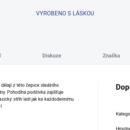
VYROBENO S LÁSKOU
í
Diskuze
Značka
dělají z této čepice ideálního
Dop
ny. Pohodlná podšívka zajišťuje
asický střih ladí jak ke každodennímu
í.
Katego
Hmotn