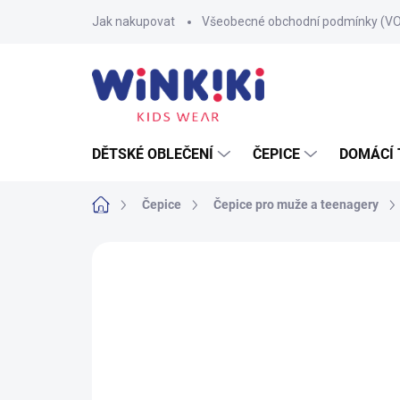
Přejít
Jak nakupovat
Všeobecné obchodní podmínky (V
na
obsah
DĚTSKÉ OBLEČENÍ
ČEPICE
DOMÁCÍ 
Domů
Čepice
Čepice pro muže a teenagery
Neohodnoceno
Podrobnosti hodnoce