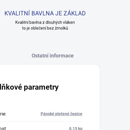
KVALITNÍ BAVLNA JE ZÁKLAD
Kvalitní bavlna z dlouhých vláken
to je oblečení bez žmolků
Ostatní informace
lňkové parametry
rie
:
Pánské pletené čepice
ost
:
0.15 kg