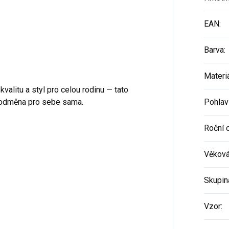
EAN
:
Barva
:
Materi
valitu a styl pro celou rodinu — tato
o odměna pro sebe sama.
Pohlav
Roční 
Věková
Skupin
Vzor
: