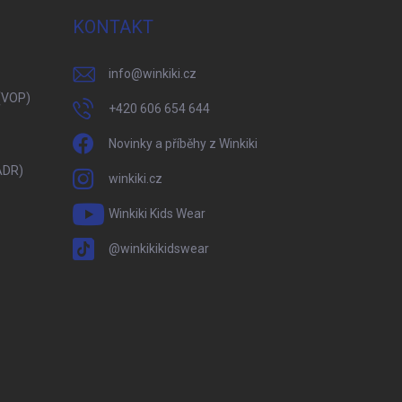
KONTAKT
info
@
winkiki.cz
(VOP)
+420 606 654 644
Novinky a příběhy z Winkiki
ADR)
winkiki.cz
Winkiki Kids Wear
@winkikikidswear