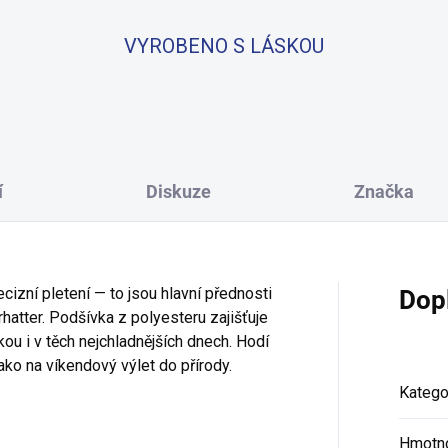
VYROBENO S LÁSKOU
í
Diskuze
Značka
ecizní pletení — to jsou hlavní přednosti
Dop
atter. Podšívka z polyesteru zajišťuje
ou i v těch nejchladnějších dnech. Hodí
ako na víkendový výlet do přírody.
Katego
Hmotn