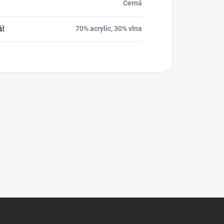
Černá
ál
:
70% acrylic, 30% vlna