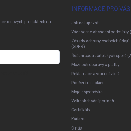
INFORMACE PRO VÁS
mace o nových produktech na
Jak nakupovat
Všeobecné obchodní podmínky 
Zásady ochrany osobních údajů
(GDPR)
Řešení spotřebitelských sporů (
Možnosti dopravy a platby
osobních údajů
Reklamace a vrácení zboží
Poučení o cookies
Moje objednávka
Velkoobchodní partneři
Certifikáty
Kariéra
O nás