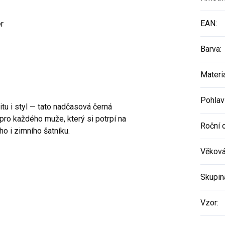
EAN
:
r
Barva
:
Materi
Pohlav
itu i styl — tato nadčasová černá
 pro každého muže, který si potrpí na
Roční 
o i zimního šatníku.
Věková
Skupin
Vzor
: