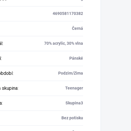
4690581170382
Černá
ál
:
70% acrylic, 30% vlna
í
:
Pánské
období
:
Podzim/Zima
 skupina
:
Teenager
a
:
Skupina3
Bez potisku