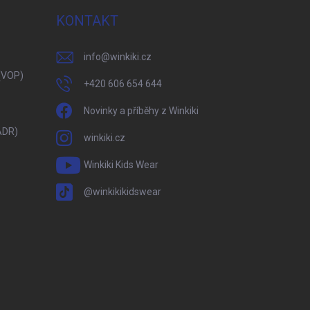
KONTAKT
info
@
winkiki.cz
(VOP)
+420 606 654 644
Novinky a příběhy z Winkiki
ADR)
winkiki.cz
Winkiki Kids Wear
@winkikikidswear