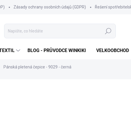
OP)
Zásady ochrany osobních údajů (GDPR)
Řešení spotřebitel
Hledat
TEXTIL
BLOG - PRŮVODCE WINKIKI
VELKOOBCHOD
Pánská pletená čepice - 9029 - černá
ní
ZNAČKA:
MARHATTER
340 Kč
Měrná
SKLADEM
(186 KS)
cena:
MŮŽEME DORUČIT DO:
11.8.2