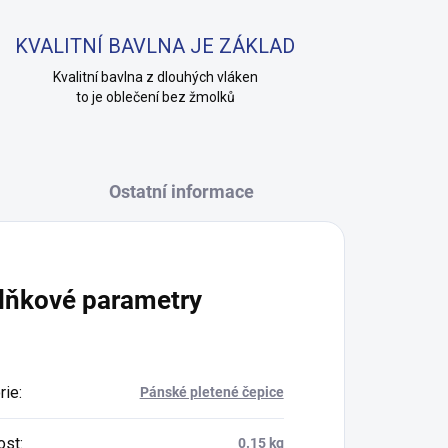
KVALITNÍ BAVLNA JE ZÁKLAD
Kvalitní bavlna z dlouhých vláken
to je oblečení bez žmolků
Ostatní informace
lňkové parametry
rie
:
Pánské pletené čepice
ost
:
0.15 kg