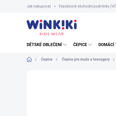
Přejít
Jak nakupovat
Všeobecné obchodní podmínky (V
na
obsah
DĚTSKÉ OBLEČENÍ
ČEPICE
DOMÁCÍ 
Domů
Čepice
Čepice pro muže a teenagery
Neohodnoceno
Podrobnosti hodnoce