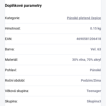
Doplňkové parametry
Kategorie
:
Pánské pletené čepice
Hmotnost
:
0.15 kg
EAN
:
4690581206418
Barva
:
Vel. 63
Materiál
:
30% vlna, 70% akryl
Pohlaví
:
Pánské
Roční období
:
Podzim/Zima
Věková skupina
:
Teenager
Skupina
:
Skupina3