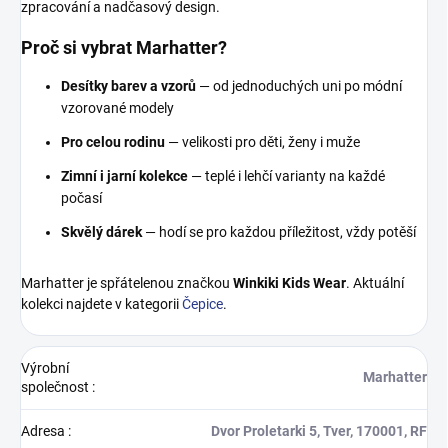
zpracování a nadčasový design.
Proč si vybrat Marhatter?
Desítky barev a vzorů
— od jednoduchých uni po módní
vzorované modely
Pro celou rodinu
— velikosti pro děti, ženy i muže
Zimní i jarní kolekce
— teplé i lehčí varianty na každé
počasí
Skvělý dárek
— hodí se pro každou příležitost, vždy potěší
Marhatter je spřátelenou značkou
Winkiki Kids Wear
. Aktuální
kolekci najdete v kategorii
Čepice
.
Výrobní
Marhatter
společnost
:
Adresa
:
Dvor Proletarki 5, Tver, 170001, RF