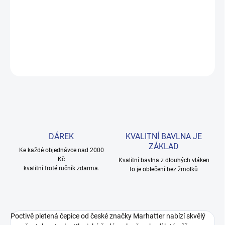
Měkké bavlněné povlečení s dinosaury pro kluky i teenagery. Satin
úprava zaručuje příjemný spánek, set přichází v dárkovém balení.
Provedení: bez potisku.
DETAILNÍ INFORMACE
ZEPTAT SE
HLÍDAT
DÁREK
KVALITNÍ BAVLNA JE
ZÁKLAD
Ke každé objednávce nad 2000
Kč
Kvalitní bavlna z dlouhých vláken
kvalitní froté ručník zdarma.
to je oblečení bez žmolků
Poctivě pletená čepice od české značky Marhatter nabízí skvělý