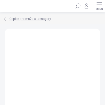
Přejít
Hledat
na
obsah
Čepice pro muže a teenagery
Podrobnosti hodnocení
Neohodnoceno
ZNAČKA:
MARHATTER