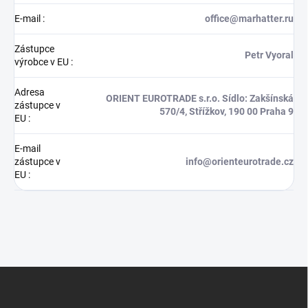
E-mail
:
office@marhatter.ru
Zástupce
Petr Vyoral
výrobce v EU
:
Adresa
ORIENT EUROTRADE s.r.o. Sídlo: Zakšínská
zástupce v
570/4, Střížkov, 190 00 Praha 9
EU
:
E-mail
zástupce v
info@orienteurotrade.cz
EU
:
Z
á
p