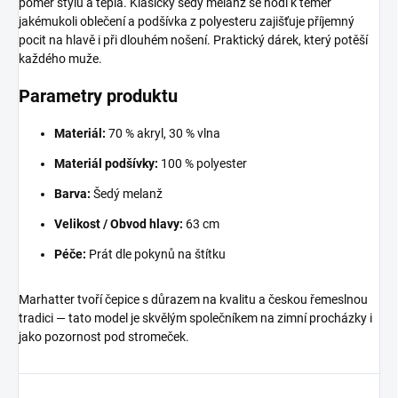
poměr stylu a tepla. Klasický šedý melanž se hodí k téměř
jakémukoli oblečení a podšívka z polyesteru zajišťuje příjemný
pocit na hlavě i při dlouhém nošení. Praktický dárek, který potěší
každého muže.
Parametry produktu
Materiál:
70 % akryl, 30 % vlna
Materiál podšívky:
100 % polyester
Barva:
Šedý melanž
Velikost / Obvod hlavy:
63 cm
Péče:
Prát dle pokynů na štítku
Marhatter tvoří čepice s důrazem na kvalitu a českou řemeslnou
tradici — tato model je skvělým společníkem na zimní procházky i
jako pozornost pod stromeček.