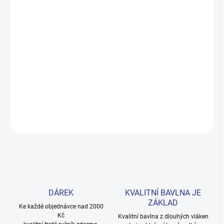
MOŽNOSTI DORUČENÍ
−
+
Přidat do košíku
Pohodlné bavlněné šaty pro holčičky, které zvládnou výlet i volné
odpoledne. Příjemná modrá barva a kvalitní zpracování z
prémiové bavlny. Provedení: s krátkým rukávem a s potiskem.
DETAILNÍ INFORMACE
ZEPTAT SE
HLÍDAT
DÁREK
KVALITNÍ BAVLNA JE
ZÁKLAD
Ke každé objednávce nad 2000
Kč
Kvalitní bavlna z dlouhých vláken