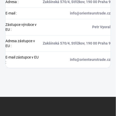
Adresa
:
Zakšínská 570/4, Střížkov, 190 00 Praha 9
E-mail
:
info@orienteurotrade.cz
Zástupce výrobce v
Petr Vyoral
EU
:
Adresa zástupce v
Zakšínská 570/4, Střížkov, 190 00 Praha 9
EU
:
E-mail zástupce v EU
info@orienteurotrade.cz
:
Z
á
p