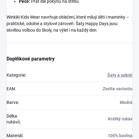
Péče:
Prát dle pokynů na štítku
Winkiki Kids Wear navrhuje oblečení, které milují děti i maminky –
praktické, odolné a stylové zároveň. Šaty Happy Days jsou
skvělou volbou do školy, na výlet i na každý den.
Doplňkové parametry
Kategorie
:
Šaty a sukně
EAN
:
Zvolte variantu
Barva
:
Modrá
Délka
Krátký rukáv
rukávů
:
Materiál
:
100% bavlna