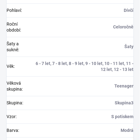
Pohlaví
:
Dívčí
Roční
Celoročně
období
:
Šaty a
Šaty
sukně
:
6 - 7 let, 7 - 8 let, 8 - 9 let, 9 - 10 let, 10 - 11 let, 11 -
Věk
:
12 let, 12 - 13 let
Věková
Teenager
skupina
:
Skupina
:
Skupina3
Vzor
:
S potiskem
Barva
:
Modrá