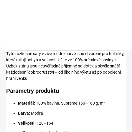
98
104
110
116
122
Tyto rozkošné šaty v živé modré barvě jsou stvořené pro holčičky,
které milují pohyb a volnost. Ušité ze 100% prémiové bavlny z
Uzbekistánu jsou neuvěřitelně příjemné na dotek a skvěle snáší
každodenní dobrodružství – od školního výletu až po odpolední
hraní venku.
Parametry produktu
Materiál:
100% bavlna, Supreme 150–160 g/m²
Barva:
Modrá
Velikosti:
128–164