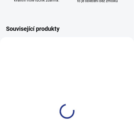
kvalitní froté ručník zdarma.
to je oblečení bez žmolků
Související produkty
TIP
100% BAVLNA
SKLADEM
(1 KS)
Dívčí legginy With Hearth -
navy
199 Kč