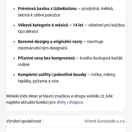
Prémiová bavlna z Uzbekistánu
— prodyšná, měkká,
šetrná k citlivé pokožce
Věkové kategorie 6 měsíců – 14 let
— oblečení pro každou
fázi dětství
Barevné designy a originální vzory
— navrhuje
mezinárodní tým designérů
Příznivé ceny bez kompromisů
— kvalita dostupná každé
rodině
Kompletní outfity i jednotlivé kousky
— trička, mikiny,
tepláky, pyžama a více
Winkiki Kids Wear je hlavní značkou e-shopu winkiki.cz, kde
najdete aktuální kolekci pro
dívky i chlapce
.
Výrobní společnost
:
Orient Eurotrade s.r.o.