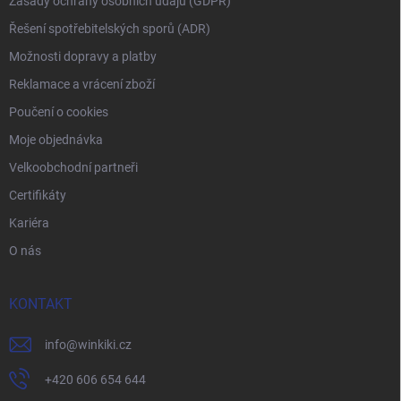
Zásady ochrany osobních údajů (GDPR)
Řešení spotřebitelských sporů (ADR)
Možnosti dopravy a platby
Reklamace a vrácení zboží
Poučení o cookies
Moje objednávka
Velkoobchodní partneři
Certifikáty
Kariéra
O nás
KONTAKT
info
@
winkiki.cz
+420 606 654 644