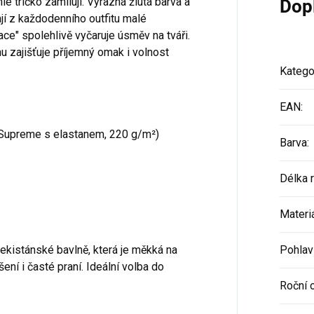
le tričko zamilují. Výrazná žlutá barva a
Dop
jí z každodenního outfitu malé
ce" spolehlivě vyčaruje úsměv na tváři.
u zajišťuje příjemný omak i volnost
Katego
EAN
:
(Supreme s elastanem, 220 g/m²)
Barva
:
Délka 
Materi
ekistánské bavlně, která je měkká na
Pohlav
ní i časté praní. Ideální volba do
Roční 