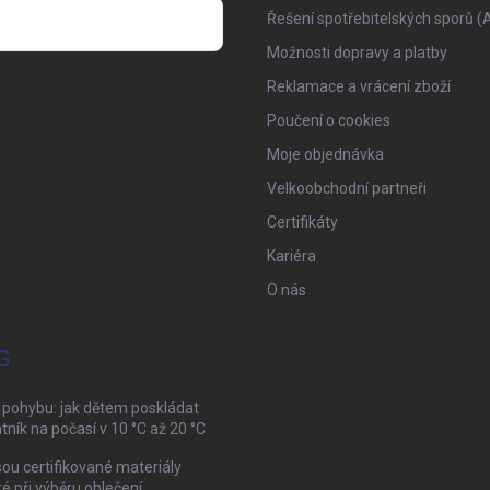
Řešení spotřebitelských sporů (
Možnosti dopravy a platby
osobních údajů
Reklamace a vrácení zboží
Poučení o cookies
Moje objednávka
Velkoobchodní partneři
Certifikáty
Kariéra
O nás
G
 pohybu: jak dětem poskládat
tník na počasí v 10 °C až 20 °C
sou certifikované materiály
té při výběru oblečení