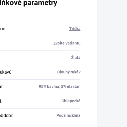
lňkové parametry
rie
:
Trička
Zvolte variantu
Žlutá
rukávů
:
Dlouhý rukáv
ál
:
95% bavlna, 5% elastan
í
:
Chlapecké
období
:
Podzim/Zima