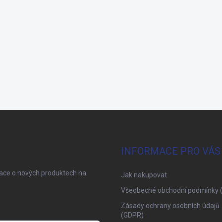
INFORMACE PRO VÁS
mace o nových produktech na
Jak nakupovat
Všeobecné obchodní podmínky 
Zásady ochrany osobních údajů
(GDPR)