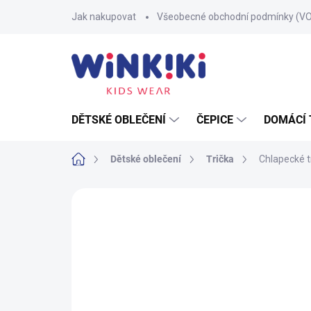
Přejít
Jak nakupovat
Všeobecné obchodní podmínky (V
na
obsah
DĚTSKÉ OBLEČENÍ
ČEPICE
DOMÁCÍ 
Domů
Dětské oblečení
Trička
Chlapecké t
Neohodnoceno
Podrobnosti hodnoce