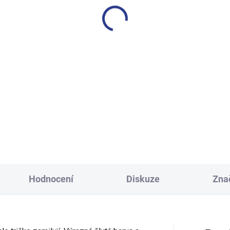
í tepláky Weekend - fialová
Dívčí tepláky Sport - čer
499 Kč
499 Kč
146
152
158
164
122
128
134
140
152
158
164
Hodnocení
Diskuze
Zna