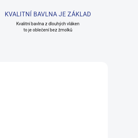
KVALITNÍ BAVLNA JE ZÁKLAD
Kvalitní bavlna z dlouhých vláken
to je oblečení bez žmolků
KLADEM
(24 KS)