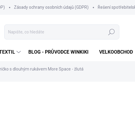
OP)
Zásady ochrany osobních údajů (GDPR)
Řešení spotřebitel
Hledat
TEXTIL
BLOG - PRŮVODCE WINKIKI
VELKOOBCHOD
ričko s dlouhým rukávem More Space - žlutá
ní
ZNAČKA:
WINKIKI KIDS WEAR
399 Kč
Měrná
ZVOLTE VARIANTU
cena:
VELIKOST