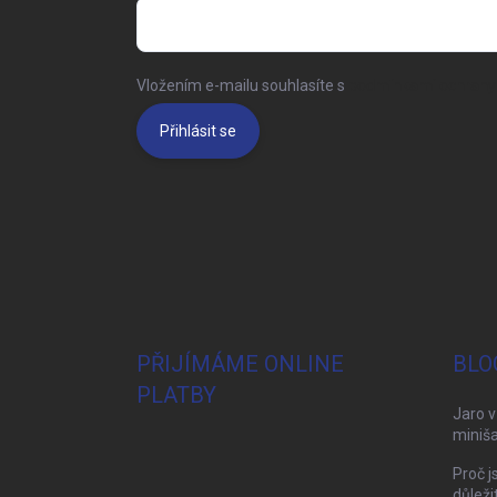
Vložením e-mailu souhlasíte s
podmínkami ochrany 
Přihlásit se
PŘIJÍMÁME ONLINE
BLO
PLATBY
Jaro v
miniša
Proč j
důleži