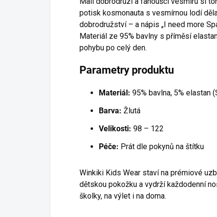
Malí dobrodruzi a fanoušci vesmíru si toh
potisk kosmonauta s vesmírnou lodí děla
dobrodružství – a nápis „I need more Spa
Materiál ze 95% bavlny s příměsí elastan
pohybu po celý den.
Parametry produktu
Materiál:
95% bavlna, 5% elastan 
Barva:
Žlutá
Velikosti:
98 – 122
Péče:
Prát dle pokynů na štítku
Winkiki Kids Wear staví na prémiové uzb
dětskou pokožku a vydrží každodenní noše
školky, na výlet i na doma.