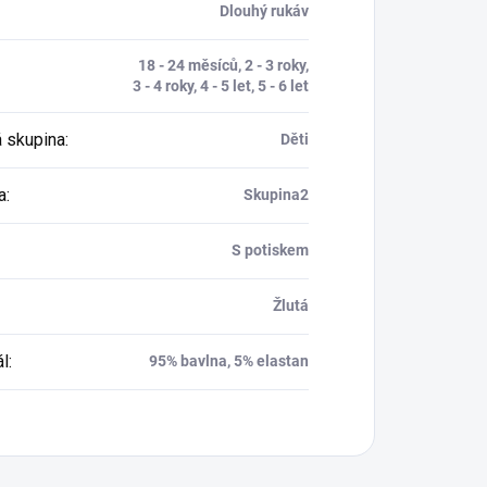
Dlouhý rukáv
18 - 24 měsíců, 2 - 3 roky,
3 - 4 roky, 4 - 5 let, 5 - 6 let
 skupina
:
Děti
a
:
Skupina2
S potiskem
Žlutá
ál
:
95% bavlna, 5% elastan