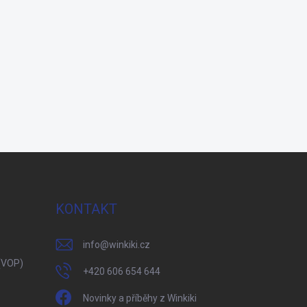
KONTAKT
info
@
winkiki.cz
(VOP)
+420 606 654 644
Novinky a příběhy z Winkiki