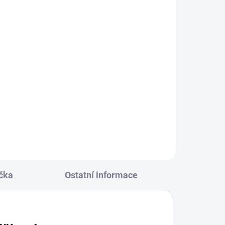
ná
146
čka
Ostatní informace