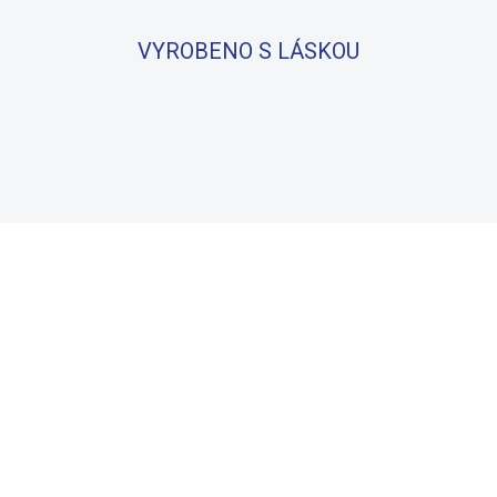
VYROBENO S LÁSKOU
BAVLNA
100% BAVLNA
SKLADEM
S
(2 KS)