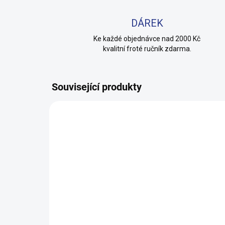
DÁREK
Ke každé objednávce nad 2000 Kč
kvalitní froté ručník zdarma.
Související produkty
100% BAVLNA
100% 
SKLADEM
(14 KS)