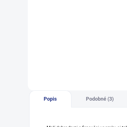
Chlapecké tepláky No More
Dívč
Limits - Khaki
499 Kč
140
122
128
134
140
146
152
158
164
170
Popis
Podobné (3)