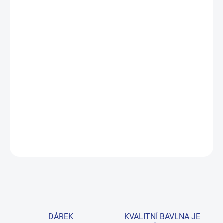
MŮŽEME DORUČIT DO:
ZVOLTE VARIANTU
MOŽNOSTI DORUČENÍ
−
+
Přidat do košíku
Pohodlné chlapecké tričko s roztomilým medvídkem, které zvládne
každodenní dobrodružství. Měkká prémiová bavlna v trendy
kombinaci šedé a khaki. Velikosti 98–122. Provedení: s krátkým
rukávem a s potiskem.
DETAILNÍ INFORMACE
ZEPTAT SE
HLÍDAT
DÁREK
KVALITNÍ BAVLNA JE