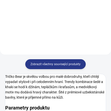
499 Kč
499 Kč
122
128
134
140
128
134
140
146
146
152
158
164
152
158
164
170
Zobrazit všechny související produkty
Tričko Bear je skvělou volbou pro malé dobrodruhy, kteří chtějí
vypadat stylově i při celodenním hraní. Trendy kombinace šedé a
khaki se hodí k džínám, tepláčkům i kraťasům, a medvídkový
motiv mu dodává hravý charakter. Šité z prémiové uzbekistánské
bavlny, které je příjemné přímo na kůži.
Parametry produktu