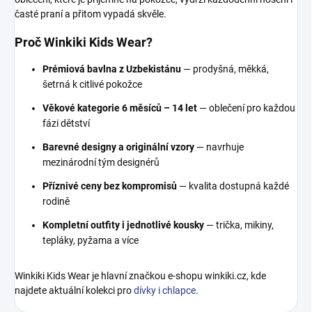
časté praní a přitom vypadá skvěle.
Proč Winkiki Kids Wear?
Prémiová bavlna z Uzbekistánu
— prodyšná, měkká,
šetrná k citlivé pokožce
Věkové kategorie 6 měsíců – 14 let
— oblečení pro každou
fázi dětství
Barevné designy a originální vzory
— navrhuje
mezinárodní tým designérů
Příznivé ceny bez kompromisů
— kvalita dostupná každé
rodině
Kompletní outfity i jednotlivé kousky
— trička, mikiny,
tepláky, pyžama a více
Winkiki Kids Wear je hlavní značkou e-shopu winkiki.cz, kde
najdete aktuální kolekci pro
dívky i chlapce
.