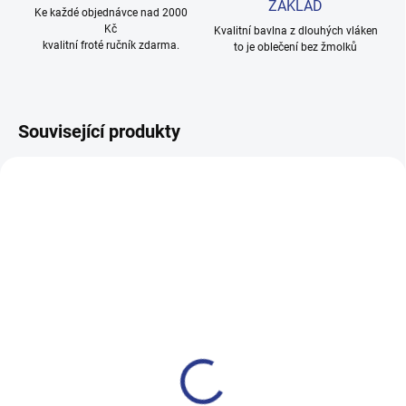
ZÁKLAD
Ke každé objednávce nad 2000
Kč
Kvalitní bavlna z dlouhých vláken
kvalitní froté ručník zdarma.
to je oblečení bez žmolků
Související produkty
100% BAVLNA
100% BAVLNA
SKLADEM
SKLADE
(24 KS)
(3 KS
Dívčí tepláky Sport - černá
Chlapecké tepláky Maybe -
černá