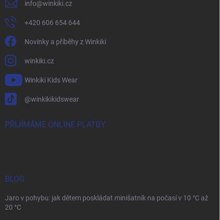
info
@
winkiki.cz
+420 606 654 644
Novinky a příběhy z Winkiki
winkiki.cz
Winkiki Kids Wear
@winkikikidswear
PŘIJÍMÁME ONLINE PLATBY
BLOG
Jaro v pohybu: jak dětem poskládat minišatník na počasí v 10 °C až
20 °C