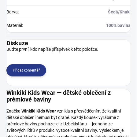
Barva
:
Šedá/Khaki
Materiál
:
100% bavlna
Diskuze
Buďte první, kdo napíše příspěvek k této položce.
Přidat komentář
Winkiki Kids Wear — dětské oblečení z
prémiové bavlny
Značka
Winkiki Kids Wear
vznikla s přesvědčením, že kvalitní
dětské oblečení nemusí být drahé. Každý kousek vyrábíme z
prémiové bavlny pocházející z Uzbekistánu — jednoho ze
světových lídrů v produkci vysoce kvalitní bavlny. Výsledkem je
oblečení, které je příjemné na pokožce, vydrží každodenní nošení i