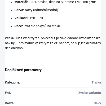
Materiál:
100% bavlna, tkanina Supreme 150–160 g/m²
Barva:
Navy (námořní modrá)
Velikosti:
128–170
Péče:
Prát dle pokynů na štítku
Winkiki Kids Wear vyrábí oblečení z pečlivě vybrané uzbekistánské
bavlny — pro maminky, kterým záleží na tom, co si jejich děti každý
den obléknou.
Doplňkové parametry
Kategorie
:
Trička
EAN
:
Zvolte variantu
Barva
:
Navy