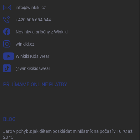
info
@
winkiki.cz
+420 606 654 644
Novinky a příběhy z Winkiki
winkiki.cz
Winkiki Kids Wear
@winkikikidswear
PŘIJÍMÁME ONLINE PLATBY
BLOG
Jaro v pohybu: jak dětem poskládat minišatník na počasí v 10 °C až
20 °C