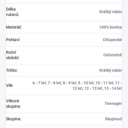
Délka
Krátký rukáv
rukávů
:
Materiál
:
100% bavlna
Pohlaví
:
Chlapecké
Roční
Celoročně
období
:
Tričko
:
Krátký rukáv
6 - 7 let, 7 - 8 let, 8 - 9 let, 9 - 10 let, 10 - 11 let, 11 -
Věk
:
12 let, 12 - 13 let, 13 - 14 let
Věková
Teenager
skupina
:
Skupina
:
Skupina3