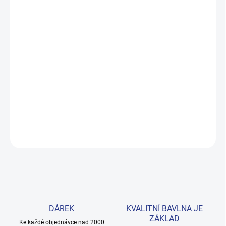
MŮŽEME DORUČIT DO:
ZVOLTE VARIANTU
MOŽNOSTI DORUČENÍ
−
+
Přidat do košíku
Pohodlné tričko z prémiové bavlny, které zvládne jak školní výlet,
tak odpolední fotbal. Skvělý výběr pro aktivní kluky. Provedení: s
krátkým rukávem a s potiskem.
DETAILNÍ INFORMACE
ZEPTAT SE
HLÍDAT
DÁREK
KVALITNÍ BAVLNA JE
ZÁKLAD
Ke každé objednávce nad 2000