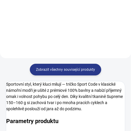
499 Kč
122
128
134
140
128
134
140
146
146
152
158
164
152
158
164
170
Zobrazit všechny související produkty
Sportovní styl, který kluci milují — tričko Sport Code v klasické
námořní modři je ušité z prémiové 100% bavlny a nabízí příjemný
omak i volnost pohybu po celý den. Díky kvalitní tkanině Supreme
150–160 g si zachová tvar i po mnoha pracích cyklech a
spolehlivě poslouží od jara až do podzimu.
Parametry produktu