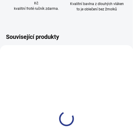
Kč
Kvalitní bavlna z dlouhých vláken
kvalitní froté ručník zdarma.
to je oblečení bez žmolků
Související produkty
100% BAVLNA
100% BAVLNA
SKLADEM
SKLADE
(24 KS)
(3 KS
Dívčí tepláky Sport - černá
Chlapecké tepláky Maybe -
černá
499 Kč