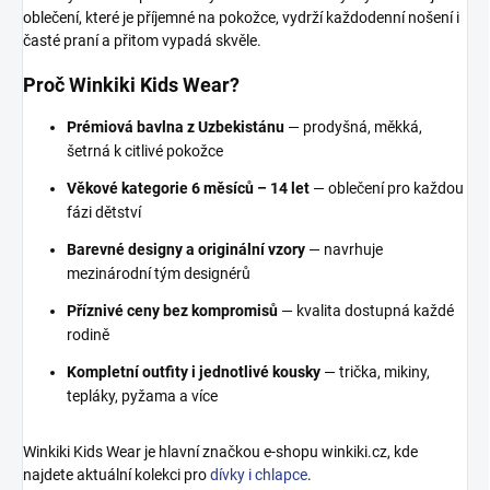
oblečení, které je příjemné na pokožce, vydrží každodenní nošení i
časté praní a přitom vypadá skvěle.
Proč Winkiki Kids Wear?
Prémiová bavlna z Uzbekistánu
— prodyšná, měkká,
šetrná k citlivé pokožce
Věkové kategorie 6 měsíců – 14 let
— oblečení pro každou
fázi dětství
Barevné designy a originální vzory
— navrhuje
mezinárodní tým designérů
Příznivé ceny bez kompromisů
— kvalita dostupná každé
rodině
Kompletní outfity i jednotlivé kousky
— trička, mikiny,
tepláky, pyžama a více
Winkiki Kids Wear je hlavní značkou e-shopu winkiki.cz, kde
najdete aktuální kolekci pro
dívky i chlapce
.