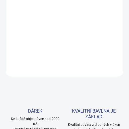
MOŽNOSTI DORUČENÍ
−
+
Přidat do košíku
Žluté tričko s maskovaným hrdinou potěší každého malého
dobrodruha. Příjemná 100% bavlna zaručuje pohodlí při hrách
venku i doma. Provedení: s krátkým rukávem a s potiskem.
DETAILNÍ INFORMACE
ZEPTAT SE
HLÍDAT
DÁREK
KVALITNÍ BAVLNA JE
ZÁKLAD
Ke každé objednávce nad 2000
Kč
Kvalitní bavlna z dlouhých vláken