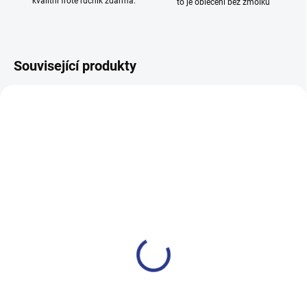
kvalitní froté ručník zdarma.
to je oblečení bez žmolků
Související produkty
100% BAVLNA
100% BAVLNA
SKLADEM
SKLADE
(24 KS)
(2 KS
Dívčí tepláky Sport - černá
Dívčí tepláky Weekend -
fialová
499 Kč
499 Kč
122
128
134
140