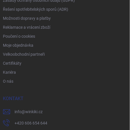
Zásady ochrany osobních údajů (GDPR)
Řešení spotřebitelských sporů (ADR)
Možnosti dopravy a platby
Reklamace a vrácení zboží
Poučení o cookies
Moje objednávka
Velkoobchodní partneři
Certifikáty
Kariéra
O nás
KONTAKT
info
@
winkiki.cz
+420 606 654 644