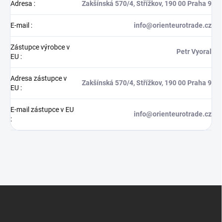
Adresa
:
Zakšínská 570/4, Střížkov, 190 00 Praha 9
E-mail
:
info@orienteurotrade.cz
Zástupce výrobce v
Petr Vyoral
EU
:
Adresa zástupce v
Zakšínská 570/4, Střížkov, 190 00 Praha 9
EU
:
E-mail zástupce v EU
info@orienteurotrade.cz
:
Z
á
p