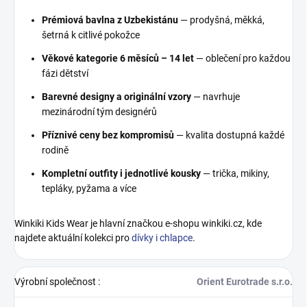
Prémiová bavlna z Uzbekistánu
— prodyšná, měkká,
šetrná k citlivé pokožce
Věkové kategorie 6 měsíců – 14 let
— oblečení pro každou
fázi dětství
Barevné designy a originální vzory
— navrhuje
mezinárodní tým designérů
Příznivé ceny bez kompromisů
— kvalita dostupná každé
rodině
Kompletní outfity i jednotlivé kousky
— trička, mikiny,
tepláky, pyžama a více
Winkiki Kids Wear je hlavní značkou e-shopu winkiki.cz, kde
najdete aktuální kolekci pro
dívky i chlapce
.
Výrobní společnost
:
Orient Eurotrade s.r.o.