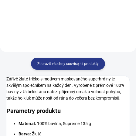
140
146
152
158
146
152
158
164
164
Zobrazit všechny související produkty
Zářivě žluté tričko s motivem maskovaného superhrdiny je
skvělým společníkem na každý den. Vyrobené z prémiové 100%
bavlny z Uzbekistánu nabízí příjemný omak a volnost pohybu,
takže ho kluk může nosit od rána do večera bez kompromisů.
Parametry produktu
Materiál:
100% bavlna, Supreme 135 g
Barva:
Žlutá