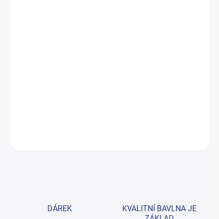
MŮŽEME DORUČIT DO:
ZVOLTE VARIANTU
MOŽNOSTI DORUČENÍ
−
+
Přidat do košíku
Hřejivý rolák z prémiové bavlny skvěle padne dívkám i chlapcům.
Složení 95% bavlna a 5% elastan zajišťuje pohodlí na celý den.
Dostupný ve velikostech 122–170. Provedení: s dlouhým rukávem
a s potiskem.
DETAILNÍ INFORMACE
ZEPTAT SE
HLÍDAT
DÁREK
KVALITNÍ BAVLNA JE
ZÁKLAD