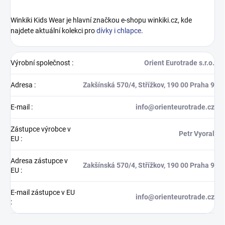
Winkiki Kids Wear je hlavní značkou e-shopu winkiki.cz, kde
najdete aktuální kolekci pro
dívky i chlapce
.
Výrobní společnost
:
Orient Eurotrade s.r.o.
Adresa
:
Zakšínská 570/4, Střížkov, 190 00 Praha 9
E-mail
:
info@orienteurotrade.cz
Zástupce výrobce v
Petr Vyoral
EU
:
Adresa zástupce v
Zakšínská 570/4, Střížkov, 190 00 Praha 9
EU
:
E-mail zástupce v EU
info@orienteurotrade.cz
: