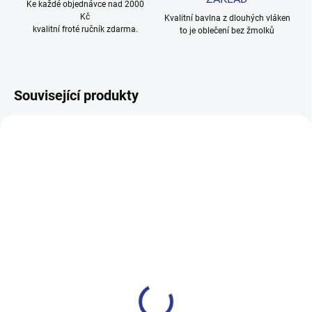
Ke každé objednávce nad 2000
Kč
Kvalitní bavlna z dlouhých vláken
kvalitní froté ručník zdarma.
to je oblečení bez žmolků
Související produkty
100% BAVLNA
100% BAVLNA
SKLADEM
SKLADE
(14 KS)
(2 KS
Chlapecké tepláky No More
Dívčí tepláky Weekend -
Limits - Khaki
fialová