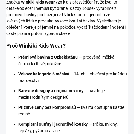
Značka
Winkiki Kids Wear
vznikla s přesvědčením, že kvalitní
dětské oblečení nemusí být drahé. Každý kousek vyrábíme z
prémiové bavlny pocházející z Uzbekistánu — jednoho ze
světových lídrů v produkci vysoce kvalitní bavlny. Výsledkem je
oblečení, které je příjemné na pokožce, vydrží každodenní nošení i
časté praní a přitom vypadá skvěle.
Proč Winkiki Kids Wear?
Prémiová bavlna z Uzbekistánu
— prodyšná, měkká,
šetrná k citlivé pokožce
Věkové kategorie 6 měsíců – 14 let
— oblečení pro každou
fázi dětství
Barevné designy a originální vzory
— navrhuje
mezinárodní tým designérů
Příznivé ceny bez kompromisů
— kvalita dostupná každé
rodině
Kompletní outfity i jednotlivé kousky
— trička, mikiny,
tepláky, pyžama a více