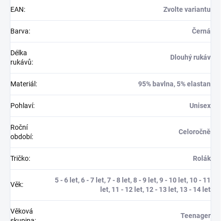
EAN
:
Zvolte variantu
Barva
:
Černá
Délka
Dlouhý rukáv
rukávů
:
Materiál
:
95% bavlna, 5% elastan
Pohlaví
:
Unisex
Roční
Celoročně
období
:
Tričko
:
Rolák
5 - 6 let, 6 - 7 let, 7 - 8 let, 8 - 9 let, 9 - 10 let, 10 - 11
Věk
:
let, 11 - 12 let, 12 - 13 let, 13 - 14 let
Věková
Teenager
skupina
: