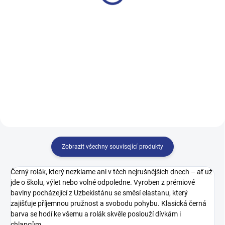
499 Kč
499 Kč
122
128
134
140
140
146
152
158
146
152
158
164
164
170
Zobrazit všechny související produkty
Černý rolák, který nezklame ani v těch nejrušnějších dnech – ať už
jde o školu, výlet nebo volné odpoledne. Vyroben z prémiové
bavlny pocházející z Uzbekistánu se směsí elastanu, který
zajišťuje příjemnou pružnost a svobodu pohybu. Klasická černá
barva se hodí ke všemu a rolák skvěle poslouží dívkám i
chlapcům.