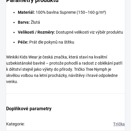
Parametry produktu
Materiál:
100% bavlna Supreme (150–160 g/m²)
Barva:
Žlutá
Velikosti / Rozměry:
Dostupné velikosti viz výběr produktu
Péče:
Prát dle pokynů na štítku
Winkiki Kids Wear je česká značka, která staví na kvalitní
uzbekistánské bavlně – protože pohodlí a radost z oblékání patří
k dětství stejně jako výlety do přírody. Tričko Tree Nymph je
skvělou volbou na letní procházky, návštěvy i hravé odpoledne
venku.
Doplňkové parametry
Kategorie
:
Trička