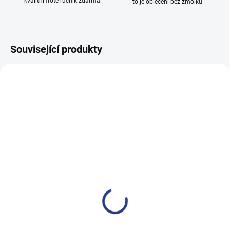
kvalitní froté ručník zdarma.
to je oblečení bez žmolků
Související produkty
100% BAVLNA
100% BAVLNA
SKLADEM
SKLADE
(14 KS)
(24 KS
Chlapecké tepláky No More
Dívčí tepláky Sport - černá
Limits - Khaki
499 Kč
499 Kč
122
128
134
140