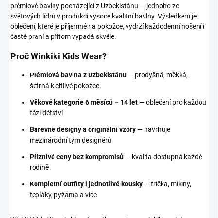
prémiové bavlny pocházející z Uzbekistánu — jednoho ze
světových lídrů v produkci vysoce kvalitní bavlny. Výsledkem je
oblečení, které je příjemné na pokožce, vydrží každodenní nošení i
časté praní a přitom vypadá skvěle.
Proč Winkiki Kids Wear?
Prémiová bavlna z Uzbekistánu
— prodyšná, měkká,
šetrná k citlivé pokožce
Věkové kategorie 6 měsíců – 14 let
— oblečení pro každou
fázi dětství
Barevné designy a originální vzory
— navrhuje
mezinárodní tým designérů
Příznivé ceny bez kompromisů
— kvalita dostupná každé
rodině
Kompletní outfity i jednotlivé kousky
— trička, mikiny,
tepláky, pyžama a více