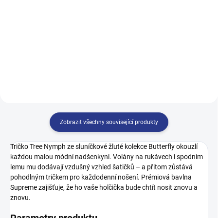
122
128
134
140
146
152
158
164
146
152
158
164
170
Zobrazit všechny související produkty
Tričko Tree Nymph ze sluníčkové žluté kolekce Butterfly okouzlí
každou malou módní nadšenkyni. Volány na rukávech i spodním
lemu mu dodávají vzdušný vzhled šatičků – a přitom zůstává
pohodlným tričkem pro každodenní nošení. Prémiová bavlna
Supreme zajišťuje, že ho vaše holčička bude chtít nosit znovu a
znovu.