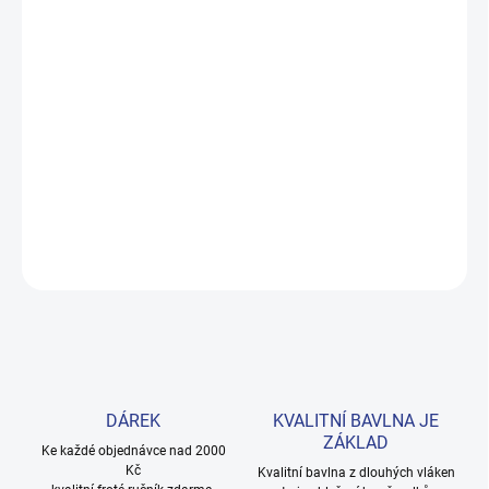
MOŽNOSTI DORUČENÍ
−
+
Přidat do košíku
Rozkošné dívčí tričko s volánovými rukávy a lemem, které vypadá
jako šatičky. Z prémiové bavlny – příjemné na kůži i za horkých
letních dní. Provedení: s potiskem.
DETAILNÍ INFORMACE
ZEPTAT SE
HLÍDAT
DÁREK
KVALITNÍ BAVLNA JE
ZÁKLAD
Ke každé objednávce nad 2000
Kč
Kvalitní bavlna z dlouhých vláken