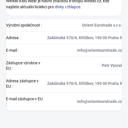
Winkiki Kids Wear je hlavní značkou e-shopu winkiki.cz, kde
najdete aktuální kolekci pro
dívky i chlapce
.
Výrobní společnost
:
Orient Eurotrade s.r.o.
Adresa
:
Zakšínská 570/4, Střížkov, 190 00 Praha 9
E-mail
:
info@orienteurotrade.cz
Zástupce výrobce v
Petr Vyoral
EU
:
Adresa zástupce v
Zakšínská 570/4, Střížkov, 190 00 Praha 9
EU
:
E-mail zástupce v EU
info@orienteurotrade.cz
: